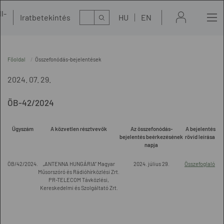
l-
Kereső
Iratbetekintés
HU
EN
t
Főoldal
Összefonódás-bejelentések
2024. 07. 29.
ÖB-42/2024
Ügyszám
A közvetlen résztvevők
Az összefonódás-
A bejelentés
bejelentés beérkezésének
rövid leírása
napja
ÖB/42/2024.
„ANTENNA HUNGÁRIA” Magyar
2024. július 29.
Összefoglaló
Műsorszóró és Rádióhírközlési Zrt.
PR-TELECOM Távközlési,
Kereskedelmi és Szolgáltató Zrt.