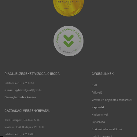
PIACI JELZÉSEKET VIZSGÁLÓ IRODA
GYORSLINKEK
telefon: +36 (1) 472-8851
GVH
e-mail: ugyfelszolgalat@gvh.hu
Árfigyelő
Minőségbiztosítási kérdőív
Visszaélés-bejelentési rendszerek
Kapcsolat
GAZDASÁGI VERSENYHIVATAL
Hirdetmények
1026 Budapest, Riadó u. 5-11.
Sajtószoba
levélcím: 1534 Budapest Pf.: 958
Szakmai felhasználóknak
telefon: +36 (1) 472-8900
Vállalkozásoknak