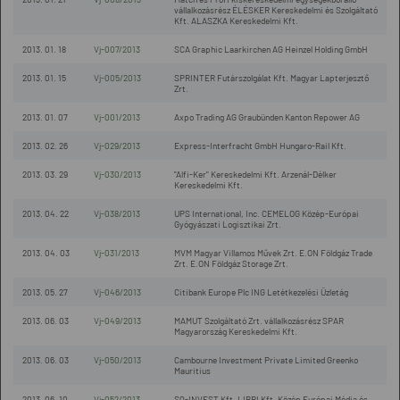
vállalkozásrész ÉLÉSKER Kereskedelmi és Szolgáltató
Kft. ALASZKA Kereskedelmi Kft.
2013. 01. 18
Vj-007/2013
SCA Graphic Laarkirchen AG Heinzel Holding GmbH
2013. 01. 15
Vj-005/2013
SPRINTER Futárszolgálat Kft. Magyar Lapterjesztő
Zrt.
2013. 01. 07
Vj-001/2013
Axpo Trading AG Graubünden Kanton Repower AG
2013. 02. 26
Vj-029/2013
Express-Interfracht GmbH Hungaro-Rail Kft.
2013. 03. 29
Vj-030/2013
"Alfi-Ker" Kereskedelmi Kft. Arzenál-Délker
Kereskedelmi Kft.
2013. 04. 22
Vj-038/2013
UPS International, Inc. CEMELOG Közép-Európai
Gyógyászati Logisztikai Zrt.
2013. 04. 03
Vj-031/2013
MVM Magyar Villamos Művek Zrt. E.ON Földgáz Trade
Zrt. E.ON Földgáz Storage Zrt.
2013. 05. 27
Vj-046/2013
Citibank Europe Plc ING Letétkezelési Üzletág
2013. 06. 03
Vj-049/2013
MAMUT Szolgáltató Zrt. vállalkozásrész SPAR
Magyarország Kereskedelmi Kft.
2013. 06. 03
Vj-050/2013
Cambourne Investment Private Limited Greenko
Mauritius
2013. 06. 10
Vj-052/2013
SQ-INVEST Kft. LIBRI Kft. Közép Európai Média és