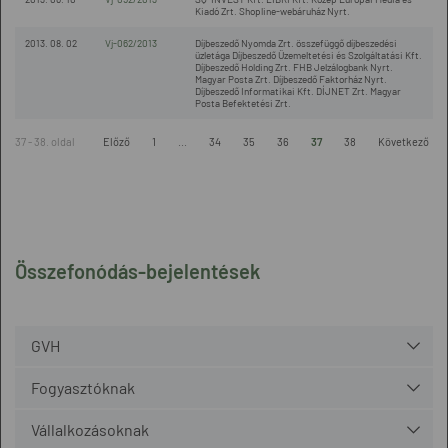
Kiadó Zrt. Shopline-webáruház Nyrt.
2013. 08. 02
Vj-062/2013
Díjbeszedő Nyomda Zrt. összefüggő díjbeszedési
üzletága Díjbeszedő Üzemeltetési és Szolgáltatási Kft.
Díjbeszedő Holding Zrt. FHB Jelzálogbank Nyrt.
Magyar Posta Zrt. Díjbeszedő Faktorház Nyrt.
Díjbeszedő Informatikai Kft. DÍJNET Zrt. Magyar
Posta Befektetési Zrt.
37 - 38. oldal
Előző
1
...
34
35
36
37
38
Következő
Összefonódás-bejelentések
GVH
Fogyasztóknak
Vállalkozásoknak