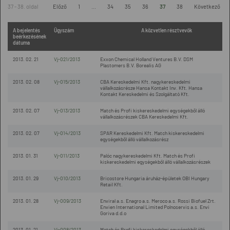
37 - 38. oldal
Előző
1
...
34
35
36
37
38
Következő
A bejelentés
Ügyszám
A közvetlen résztvevők
beérkezésének
dátuma
2013. 02. 21
Vj-021/2013
Exxon Chemical Holland Ventures B.V. DSM
Plastomers B.V. Borealis AG
2013. 02. 08
Vj-015/2013
CBA Kereskedelmi Kft. nagykereskedelmi
vállalkozásrésze Hansa Kontakt Inv. Kft. Hansa
Kontakt Kereskedelmi és Szolgáltató Kft.
2013. 02. 07
Vj-013/2013
Match és Profi kiskereskedelmi egységekből álló
vállalkozásrészek CBA Kereskedelmi Kft.
2013. 02. 07
Vj-014/2013
SPAR Kereskedelmi Kft. Match kiskereskedelmi
egységekből álló vállalkozásrész
2013. 01. 31
Vj-011/2013
Palóc nagykereskedelmi Kft. Match és Profi
kiskereskedelmi egységekből álló vállalkozásrészek
2013. 01. 29
Vj-010/2013
Bricostore Hungaria áruház-épületek OBI Hungary
Retail Kft.
2013. 01. 28
Vj-009/2013
Enviral a.s. Enagro a.s. Meroco a.s. Rossi Biofuel Zrt.
Envien International Limited Polnoservis a.s. Envi
Goriva d.d.o
2013. 01. 21
Vj-008/2013
Match és Profi kiskereskedelmi egységekből álló