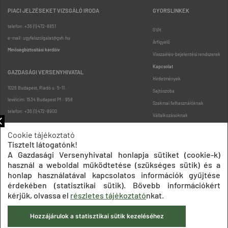
PIACI JELZÉSEKET VIZSGÁLÓ IRODA
GYORSLINKEK
telefon: +36 (1) 472-8851
GVH
e-mail: ugyfelszolgalat@gvh.hu
Árfigyelő
Minőségbiztosítási kérdőív
Visszaélés-bejelentési rendszerek
Kapcsolat
GAZDASÁGI VERSENYHIVATAL
Hirdetmények
1026 Budapest, Riadó u. 5-11.
Sajtószoba
levélcím: 1534 Budapest Pf.: 958
Szakmai felhasználóknak
telefon: +36 (1) 472-8900
Vállalkozásoknak
Fogyasztóknak
Cookie tájékoztató
Podcast
Tisztelt látogatónk!
Oldaltérkép
A Gazdasági Versenyhivatal honlapja sütiket (cookie-k)
használ a weboldal működtetése (szükséges sütik) és a
honlap használatával kapcsolatos információk gyűjtése
érdekében (statisztikai sütik). Bővebb információkért
kérjük, olvassa el
részletes tájékoztató
nkat.
Hozzájárulok a statisztikai sütik kezeléséhez
Impresszum
Adatkezelési tájékoztatók
Akadálymentesítési nyilatkozat
Közadatkereső
Süti beállítások
ÁSZF