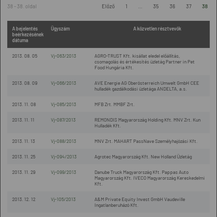
38 - 38. oldal
Előző
1
...
35
36
37
38
A bejelentés
Ügyszám
A közvetlen résztvevők
beérkezésének
dátuma
2013. 08. 05
Vj-063/2013
AGRO-TRUST Kft. kisállat eledel előállítás,
csomagolás és értékesítés üzletág Partner in Pet
Food Hungária Kft.
2013. 08. 09
Vj-066/2013
AVE Energie AG Oberösterreich Umwelt GmbH CEE
hulladék gazdálkodási üzletága ANDELTA, a.s.
2013. 11. 08
Vj-085/2013
MFB Zrt. MMBF Zrt.
2013. 11. 11
Vj-087/2013
REMONDIS Magyarország Holding Kft. MNV Zrt. Kun
Hulladék Kft.
2013. 11. 13
Vj-088/2013
MNV Zrt. MAHART PassNave Személyhajózási Kft.
2013. 11. 25
Vj-094/2013
Agrotec Magyarország Kft. New Holland Üzletág
2013. 11. 29
Vj-099/2013
Danube Truck Magyarország Kft. Pappas Auto
Magyarország Kft. IVECO Magyarország Kereskedelmi
Kft.
2013. 12. 12
Vj-105/2013
A&M Private Equity Invest GmbH Vaudeville
Ingatlanberuházó Kft.