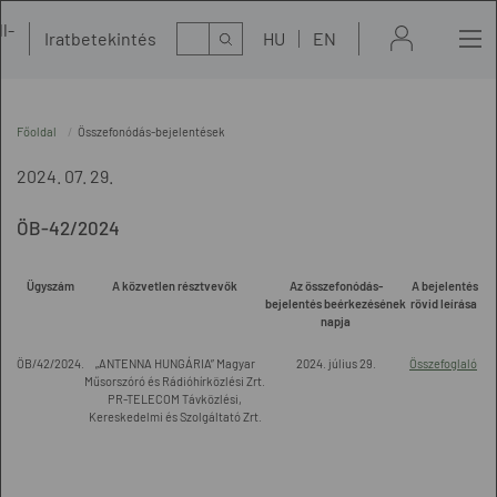
l-
Kereső
Iratbetekintés
HU
EN
t
Főoldal
Összefonódás-bejelentések
2024. 07. 29.
ÖB-42/2024
Ügyszám
A közvetlen résztvevők
Az összefonódás-
A bejelentés
bejelentés beérkezésének
rövid leírása
napja
ÖB/42/2024.
„ANTENNA HUNGÁRIA” Magyar
2024. július 29.
Összefoglaló
Műsorszóró és Rádióhírközlési Zrt.
PR-TELECOM Távközlési,
Kereskedelmi és Szolgáltató Zrt.