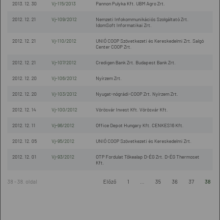
2013. 12. 30
Vj-115/2013
Pannon Pulyka Kft. UBM Agro Zrt.
2012. 12. 21
Vj-109/2012
Nemzeti Infokommunikációs Szolgáltató Zrt.
IdomSoft Informatikai Zrt.
2012. 12. 21
Vj-110/2012
UNIÓ COOP Szövetkezeti és Kereskedelmi Zrt. Salgó
Center COOP Zrt.
2012. 12. 21
Vj-107/2012
Credigen Bank Zrt. Budapest Bank Zrt.
2012. 12. 20
Vj-106/2012
Nyírzem Zrt.
2012. 12. 20
Vj-103/2012
Nyugat-nógrádi-COOP Zrt. Nyírzem Zrt.
2012. 12. 14
Vj-100/2012
Vörösvár Invest Kft. Vörösvár Kft.
2012. 12. 11
Vj-96/2012
Office Depot Hungary Kft. CENKES16 Kft.
2012. 12. 05
Vj-95/2012
UNIÓ COOP Szövetkezeti és Kereskedelmi Zrt.
2012. 12. 01
Vj-93/2012
OTP Fordulat Tőkealap D-ÉG Zrt. D-ÉG Thermoset
Kft.
38 - 38. oldal
Előző
1
...
35
36
37
38