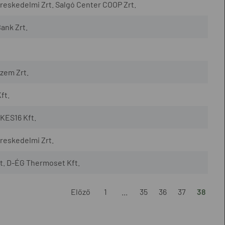
eskedelmi Zrt. Salgó Center COOP Zrt.
ank Zrt.
zem Zrt.
ft.
KES16 Kft.
reskedelmi Zrt.
t. D-ÉG Thermoset Kft.
Előző
1
...
35
36
37
38