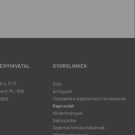
ENYHIVATAL
GYORSLINKEK
 u. 5-11.
GVH
est Pf.: 958
Árfigyelő
Visszaélés-bejelentési rendszerek
8900
Kapcsolat
Hirdetmények
Sajtószoba
Szakmai felhasználóknak
Vállalkozásoknak