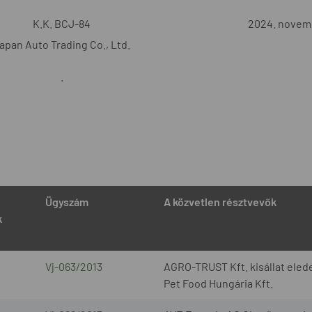
K.K. BCJ-84
2024. novemb
apan Auto Trading Co., Ltd.
.
Ügyszám
A közvetlen résztvevők
k
Vj-063/2013
AGRO-TRUST Kft. kisállat elede
Pet Food Hungária Kft.