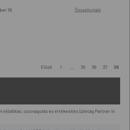
er 18.
Összefoglaló
Előző
1
...
35
36
37
38
l előállítás, csomagolás és értékesítés üzletág Partner in