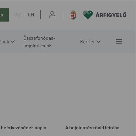
HU
EN
ép
Összefonódás-
ések
Karrier
bejelentések
 beérkezésének napja
A bejelentés rövid leírása