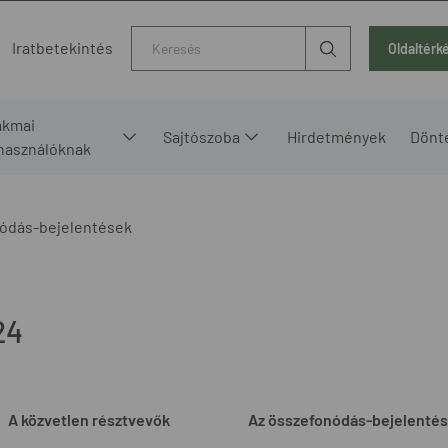
Kereső
Iratbetekintés
Oldaltérk
akmai
Sajtószoba
Hirdetmények
Dönt
lhasználóknak
ódás-bejelentések
24
A közvetlen résztvevők
Az összefonódás-bejelentés