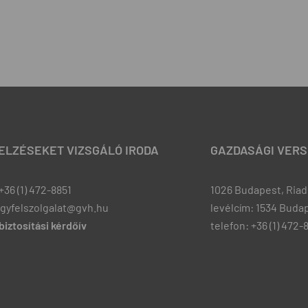
JELZÉSEKET VIZSGÁLÓ IRODA
GAZDASÁGI VERS
+36 (1) 472-8851
1026 Budapest, Riadó
ugyfelszolgalat@gvh.hu
levélcím: 1534 Budap
iztosítási kérdőív
telefon: +36 (1) 472-