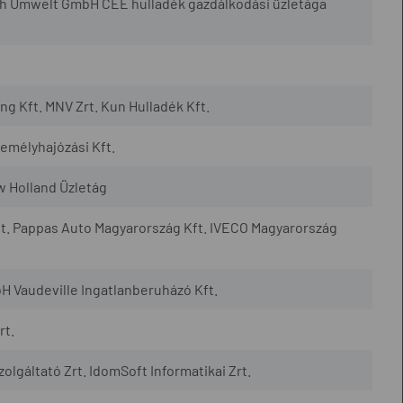
h Umwelt GmbH CEE hulladék gazdálkodási üzletága
 Kft. MNV Zrt. Kun Hulladék Kft.
mélyhajózási Kft.
w Holland Üzletág
t. Pappas Auto Magyarország Kft. IVECO Magyarország
H Vaudeville Ingatlanberuházó Kft.
rt.
lgáltató Zrt. IdomSoft Informatikai Zrt.