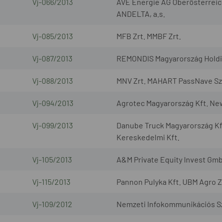
Vj-066/2013
AVE Energie AG Oberösterreic
ANDELTA, a.s.
Vj-085/2013
MFB Zrt. MMBF Zrt.
Vj-087/2013
REMONDIS Magyarország Holding
Vj-088/2013
MNV Zrt. MAHART PassNave Sze
Vj-094/2013
Agrotec Magyarország Kft. Ne
Vj-099/2013
Danube Truck Magyarország Kf
Kereskedelmi Kft.
Vj-105/2013
A&M Private Equity Invest Gmb
Vj-115/2013
Pannon Pulyka Kft. UBM Agro Z
Vj-109/2012
Nemzeti Infokommunikációs Szo