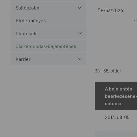
Sajtószoba
ÖB/53/2024.
J
Hirdetmények
Döntések
Összefonódás-bejelentések
Karrier
38 - 38. oldal
A bejelentés
beérkezéséne
dátuma
2013. 08. 05