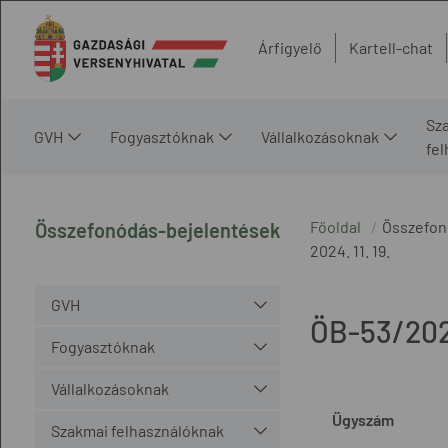
Árfigyelő
Kartell-chat
Sz
GVH
Fogyasztóknak
Vállalkozásoknak
fe
Főoldal
Összefon
Összefonódás-bejelentések
2024. 11. 19.
GVH
ÖB-53/20
Fogyasztóknak
Vállalkozásoknak
Ügyszám
Szakmai felhasználóknak