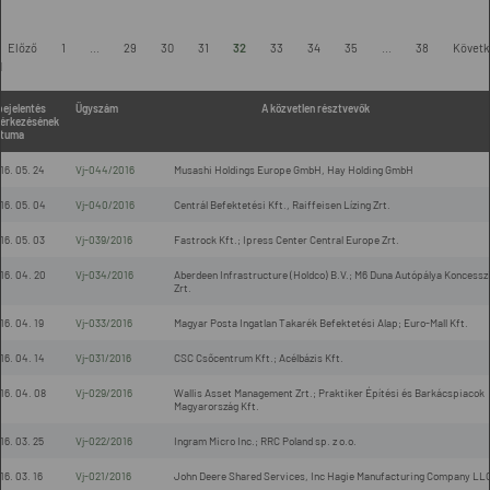
Előző
1
...
29
30
31
32
33
34
35
...
38
Követk
l
bejelentés
Ügyszám
A közvetlen résztvevők
érkezésének
tuma
16. 05. 24
Vj-044/2016
Musashi Holdings Europe GmbH, Hay Holding GmbH
16. 05. 04
Vj-040/2016
Centrál Befektetési Kft., Raiffeisen Lízing Zrt.
16. 05. 03
Vj-039/2016
Fastrock Kft.; Ipress Center Central Europe Zrt.
16. 04. 20
Vj-034/2016
Aberdeen Infrastructure (Holdco) B.V.; M6 Duna Autópálya Koncessz
Zrt.
16. 04. 19
Vj-033/2016
Magyar Posta Ingatlan Takarék Befektetési Alap; Euro-Mall Kft.
16. 04. 14
Vj-031/2016
CSC Csőcentrum Kft.; Acélbázis Kft.
16. 04. 08
Vj-029/2016
Wallis Asset Management Zrt.; Praktiker Építési és Barkácspiacok
Magyarország Kft.
16. 03. 25
Vj-022/2016
Ingram Micro Inc.; RRC Poland sp. z o.o.
16. 03. 16
Vj-021/2016
John Deere Shared Services, Inc Hagie Manufacturing Company LL