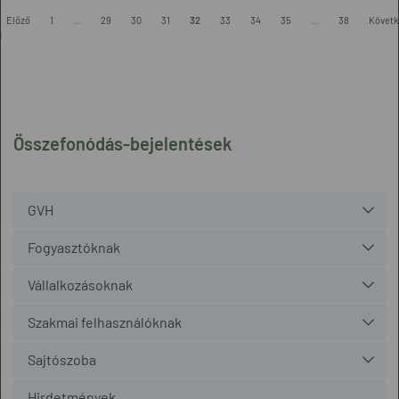
Előző
1
...
29
30
31
32
33
34
35
...
38
Követk
l
Összefonódás-bejelentések
GVH
Fogyasztóknak
Vállalkozásoknak
Szakmai felhasználóknak
Sajtószoba
Hirdetmények