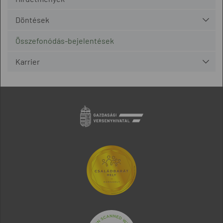
Döntések
Összefonódás-bejelentések
Karrier