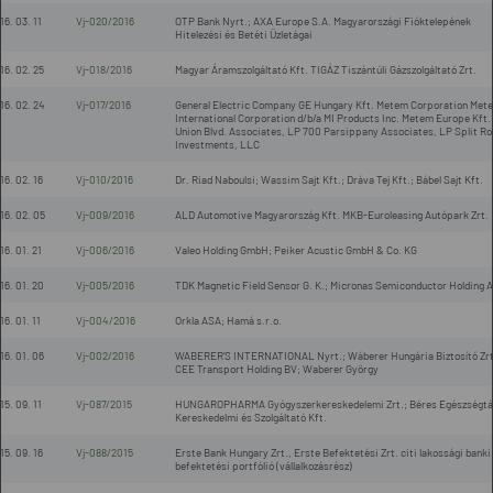
16. 03. 11
Vj-020/2016
OTP Bank Nyrt.; AXA Europe S.A. Magyarországi Fióktelepének
Hitelezési és Betéti Üzletágai
16. 02. 25
Vj-018/2016
Magyar Áramszolgáltató Kft. TIGÁZ Tiszántúli Gázszolgáltató Zrt.
16. 02. 24
Vj-017/2016
General Electric Company GE Hungary Kft. Metem Corporation Met
International Corporation d/b/a MI Products Inc. Metem Europe Kft.
Union Blvd. Associates, LP 700 Parsippany Associates, LP Split R
Investments, LLC
16. 02. 16
Vj-010/2016
Dr. Riad Naboulsi; Wassim Sajt Kft.; Dráva Tej Kft.; Bábel Sajt Kft.
16. 02. 05
Vj-009/2016
ALD Automotive Magyarország Kft. MKB-Euroleasing Autópark Zrt.
16. 01. 21
Vj-006/2016
Valeo Holding GmbH; Peiker Acustic GmbH & Co. KG
16. 01. 20
Vj-005/2016
TDK Magnetic Field Sensor G. K.; Micronas Semiconductor Holding 
16. 01. 11
Vj-004/2016
Orkla ASA; Hamá s.r.o.
16. 01. 06
Vj-002/2016
WABERER’S INTERNATIONAL Nyrt.; Wáberer Hungária Biztosító Zrt
CEE Transport Holding BV; Waberer György
15. 09. 11
Vj-087/2015
HUNGAROPHARMA Gyógyszerkereskedelemi Zrt.; Béres Egészségtá
Kereskedelmi és Szolgáltató Kft.
15. 09. 16
Vj-088/2015
Erste Bank Hungary Zrt., Erste Befektetési Zrt. citi lakossági banki
befektetési portfólió (vállalkozásrész)