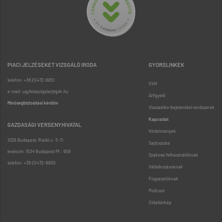
PIACI JELZÉSEKET VIZSGÁLÓ IRODA
GYORSLINKEK
telefon: +36 (1) 472-8851
GVH
e-mail: ugyfelszolgalat@gvh.hu
Árfigyelő
Minőségbiztosítási kérdőív
Visszaélés-bejelentési rendszerek
Kapcsolat
GAZDASÁGI VERSENYHIVATAL
Hirdetmények
1026 Budapest, Riadó u. 5-11.
Sajtószoba
levélcím: 1534 Budapest Pf.: 958
Szakmai felhasználóknak
telefon: +36 (1) 472-8900
Vállalkozásoknak
Fogyasztóknak
Podcast
Oldaltérkép