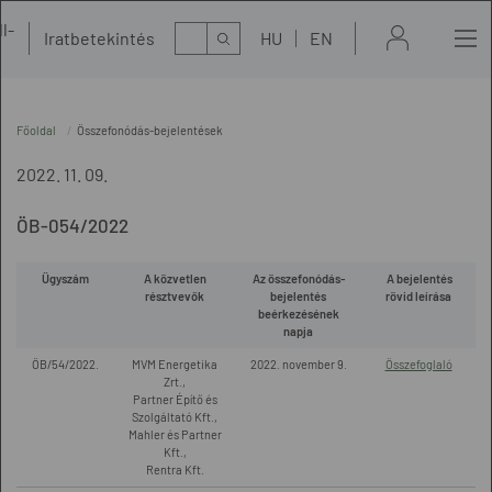
l-
Kereső
Iratbetekintés
HU
EN
t
Főoldal
Összefonódás-bejelentések
2022. 11. 09.
ÖB-054/2022
Ügyszám
A közvetlen
Az összefonódás-
A bejelentés
résztvevők
bejelentés
rövid leírása
beérkezésének
napja
ÖB/54/2022.
MVM Energetika
2022. november 9.
Összefoglaló
Zrt.,
Partner Építő és
Szolgáltató Kft.,
Mahler és Partner
Kft.,
Rentra Kft.