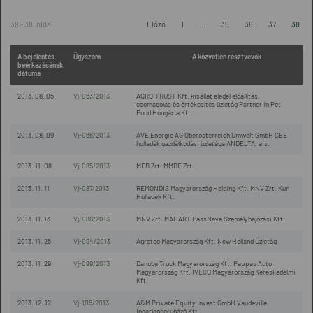
38 - 38. oldal
Előző
1
...
35
36
37
38
A bejelentés
Ügyszám
A közvetlen résztvevők
beérkezésének
dátuma
2013. 08. 05
Vj-063/2013
AGRO-TRUST Kft. kisállat eledel előállítás,
csomagolás és értékesítés üzletág Partner in Pet
Food Hungária Kft.
2013. 08. 09
Vj-066/2013
AVE Energie AG Oberösterreich Umwelt GmbH CEE
hulladék gazdálkodási üzletága ANDELTA, a.s.
2013. 11. 08
Vj-085/2013
MFB Zrt. MMBF Zrt.
2013. 11. 11
Vj-087/2013
REMONDIS Magyarország Holding Kft. MNV Zrt. Kun
Hulladék Kft.
2013. 11. 13
Vj-088/2013
MNV Zrt. MAHART PassNave Személyhajózási Kft.
2013. 11. 25
Vj-094/2013
Agrotec Magyarország Kft. New Holland Üzletág
2013. 11. 29
Vj-099/2013
Danube Truck Magyarország Kft. Pappas Auto
Magyarország Kft. IVECO Magyarország Kereskedelmi
Kft.
2013. 12. 12
Vj-105/2013
A&M Private Equity Invest GmbH Vaudeville
Ingatlanberuházó Kft.