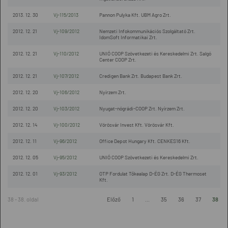
2013. 12. 30
Vj-115/2013
Pannon Pulyka Kft. UBM Agro Zrt.
2012. 12. 21
Vj-109/2012
Nemzeti Infokommunikációs Szolgáltató Zrt.
IdomSoft Informatikai Zrt.
2012. 12. 21
Vj-110/2012
UNIÓ COOP Szövetkezeti és Kereskedelmi Zrt. Salgó
Center COOP Zrt.
2012. 12. 21
Vj-107/2012
Credigen Bank Zrt. Budapest Bank Zrt.
2012. 12. 20
Vj-106/2012
Nyírzem Zrt.
2012. 12. 20
Vj-103/2012
Nyugat-nógrádi-COOP Zrt. Nyírzem Zrt.
2012. 12. 14
Vj-100/2012
Vörösvár Invest Kft. Vörösvár Kft.
2012. 12. 11
Vj-96/2012
Office Depot Hungary Kft. CENKES16 Kft.
2012. 12. 05
Vj-95/2012
UNIÓ COOP Szövetkezeti és Kereskedelmi Zrt.
2012. 12. 01
Vj-93/2012
OTP Fordulat Tőkealap D-ÉG Zrt. D-ÉG Thermoset
Kft.
38 - 38. oldal
Előző
1
...
35
36
37
38