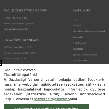
PIACI JELZÉSEKET VIZSGÁLÓ IRODA
GYORSLINKEK
telefon: +36 (1) 472-8851
GVH
e-mail: ugyfelszolgalat@gvh.hu
Árfigyelő
Minőségbiztosítási kérdőív
Visszaélés-bejelentési rendszerek
Kapcsolat
GAZDASÁGI VERSENYHIVATAL
Hirdetmények
1026 Budapest, Riadó u. 5-11.
Sajtószoba
levélcím: 1534 Budapest Pf.: 958
Szakmai felhasználóknak
telefon: +36 (1) 472-8900
Vállalkozásoknak
Fogyasztóknak
Cookie tájékoztató
Podcast
Tisztelt látogatónk!
Oldaltérkép
A Gazdasági Versenyhivatal honlapja sütiket (cookie-k)
használ a weboldal működtetése (szükséges sütik) és a
honlap használatával kapcsolatos információk gyűjtése
érdekében (statisztikai sütik). Bővebb információkért
kérjük, olvassa el
részletes tájékoztató
nkat.
Hozzájárulok a statisztikai sütik kezeléséhez