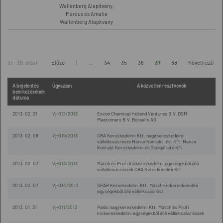
Wallenberg Alapítvány,
Marcus és Amalia
Wallenberg Alapítvány
37 - 38. oldal
Előző
1
...
34
35
36
37
38
Következő
A bejelentés
Ügyszám
A közvetlen résztvevők
beérkezésének
dátuma
2013. 02. 21
Vj-021/2013
Exxon Chemical Holland Ventures B.V. DSM
Plastomers B.V. Borealis AG
2013. 02. 08
Vj-015/2013
CBA Kereskedelmi Kft. nagykereskedelmi
vállalkozásrésze Hansa Kontakt Inv. Kft. Hansa
Kontakt Kereskedelmi és Szolgáltató Kft.
2013. 02. 07
Vj-013/2013
Match és Profi kiskereskedelmi egységekből álló
vállalkozásrészek CBA Kereskedelmi Kft.
2013. 02. 07
Vj-014/2013
SPAR Kereskedelmi Kft. Match kiskereskedelmi
egységekből álló vállalkozásrész
2013. 01. 31
Vj-011/2013
Palóc nagykereskedelmi Kft. Match és Profi
kiskereskedelmi egységekből álló vállalkozásrészek