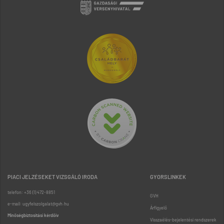
PIACI JELZÉSEKET VIZSGÁLÓ IRODA
GYORSLINKEK
telefon: +36 (1) 472-8851
GVH
e-mail: ugyfelszolgalat@gvh.hu
Árfigyelő
Minőségbiztosítási kérdőív
Visszaélés-bejelentési rendszerek