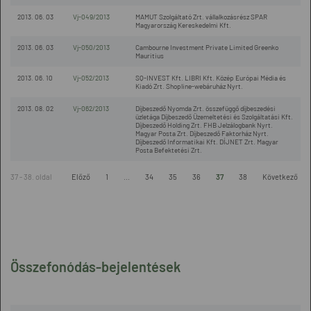
2013. 06. 03
Vj-049/2013
MAMUT Szolgáltató Zrt. vállalkozásrész SPAR
Magyarország Kereskedelmi Kft.
2013. 06. 03
Vj-050/2013
Cambourne Investment Private Limited Greenko
Mauritius
2013. 06. 10
Vj-052/2013
SQ-INVEST Kft. LIBRI Kft. Közép Európai Média és
Kiadó Zrt. Shopline-webáruház Nyrt.
2013. 08. 02
Vj-062/2013
Díjbeszedő Nyomda Zrt. összefüggő díjbeszedési
üzletága Díjbeszedő Üzemeltetési és Szolgáltatási Kft.
Díjbeszedő Holding Zrt. FHB Jelzálogbank Nyrt.
Magyar Posta Zrt. Díjbeszedő Faktorház Nyrt.
Díjbeszedő Informatikai Kft. DÍJNET Zrt. Magyar
Posta Befektetési Zrt.
37 - 38. oldal
Előző
1
...
34
35
36
37
38
Következő
Összefonódás-bejelentések