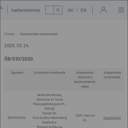
l-
Kereső
Iratbetekintés
HU
EN
t
Főoldal
Összefonódás-bejelentések
2020. 03. 24.
ÖB/010/2020.
Ügyszám
A közvetlen résztvevők
A bejelentés
A bejelentés
teljes körű
rövid leírása
beérkezésének
napja
Nefab Aktiebolag,
Szkaliczki és Társai
Műanyagfeldolgozó Kft.,
FAB AB,
Fanopi SA,
2020. március
ÖB/010/2020.
Knut és Alice Wallenberg
Összefoglaló
24.
Alapítvány,
Mariann és Marcus