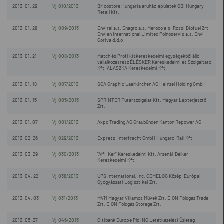
2013. 01. 29
Vj-010/2013
Bricostore Hungaria áruház-épületek OBI Hungary
Retail Kft.
2013. 01. 28
Vj-009/2013
Enviral a.s. Enagro a.s. Meroco a.s. Rossi Biofuel Zrt.
Envien International Limited Polnoservis a.s. Envi
Goriva d.d.o
2013. 01. 21
Vj-008/2013
Match és Profi kiskereskedelmi egységekből álló
vállalkozásrész ÉLÉSKER Kereskedelmi és Szolgáltató
Kft. ALASZKA Kereskedelmi Kft.
2013. 01. 18
Vj-007/2013
SCA Graphic Laarkirchen AG Heinzel Holding GmbH
2013. 01. 15
Vj-005/2013
SPRINTER Futárszolgálat Kft. Magyar Lapterjesztő
Zrt.
2013. 01. 07
Vj-001/2013
Axpo Trading AG Graubünden Kanton Repower AG
2013. 02. 26
Vj-029/2013
Express-Interfracht GmbH Hungaro-Rail Kft.
2013. 03. 29
Vj-030/2013
"Alfi-Ker" Kereskedelmi Kft. Arzenál-Délker
Kereskedelmi Kft.
2013. 04. 22
Vj-038/2013
UPS International, Inc. CEMELOG Közép-Európai
Gyógyászati Logisztikai Zrt.
2013. 04. 03
Vj-031/2013
MVM Magyar Villamos Művek Zrt. E.ON Földgáz Trade
Zrt. E.ON Földgáz Storage Zrt.
2013. 05. 27
Vj-046/2013
Citibank Europe Plc ING Letétkezelési Üzletág