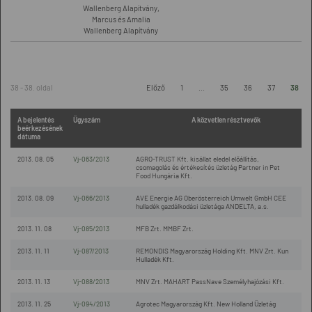
Wallenberg Alapítvány,
Marcus és Amalia
Wallenberg Alapítvány
38 - 38. oldal
Előző
1
...
35
36
37
38
A bejelentés
Ügyszám
A közvetlen résztvevők
beérkezésének
dátuma
2013. 08. 05
Vj-063/2013
AGRO-TRUST Kft. kisállat eledel előállítás,
csomagolás és értékesítés üzletág Partner in Pet
Food Hungária Kft.
2013. 08. 09
Vj-066/2013
AVE Energie AG Oberösterreich Umwelt GmbH CEE
hulladék gazdálkodási üzletága ANDELTA, a.s.
2013. 11. 08
Vj-085/2013
MFB Zrt. MMBF Zrt.
2013. 11. 11
Vj-087/2013
REMONDIS Magyarország Holding Kft. MNV Zrt. Kun
Hulladék Kft.
2013. 11. 13
Vj-088/2013
MNV Zrt. MAHART PassNave Személyhajózási Kft.
2013. 11. 25
Vj-094/2013
Agrotec Magyarország Kft. New Holland Üzletág