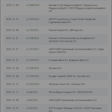
2013. 11. 29
Vj-099/2013
Danube Truck Magyarország Kft. Pappas Auto
Magyarország Kft. IVECO Magyarország Kereskedelmi
Kft.
2013. 12. 12
Vj-105/2013
A&M Private Equity Invest GmbH Vaudeville
Ingatlanberuházó Kft.
2013. 12. 30
Vj-115/2013
Pannon Pulyka Kft. UBM Agro Zrt.
2012. 12. 21
Vj-109/2012
Nemzeti Infokommunikációs Szolgáltató Zrt.
IdomSoft Informatikai Zrt.
2012. 12. 21
Vj-110/2012
UNIÓ COOP Szövetkezeti és Kereskedelmi Zrt. Salgó
Center COOP Zrt.
2012. 12. 21
Vj-107/2012
Credigen Bank Zrt. Budapest Bank Zrt.
2012. 12. 20
Vj-106/2012
Nyírzem Zrt.
2012. 12. 20
Vj-103/2012
Nyugat-nógrádi-COOP Zrt. Nyírzem Zrt.
2012. 12. 14
Vj-100/2012
Vörösvár Invest Kft. Vörösvár Kft.
2012. 12. 11
Vj-96/2012
Office Depot Hungary Kft. CENKES16 Kft.
2012. 12. 05
Vj-95/2012
UNIÓ COOP Szövetkezeti és Kereskedelmi Zrt.
2012. 12. 01
Vj-93/2012
OTP Fordulat Tőkealap D-ÉG Zrt. D-ÉG Thermoset
Kft.