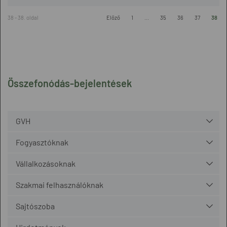
38 - 38. oldal
Előző
1
...
35
36
37
38
Összefonódás-bejelentések
GVH
Fogyasztóknak
Vállalkozásoknak
Szakmai felhasználóknak
Sajtószoba