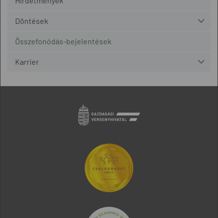
Hirdetmények
Döntések
Összefonódás-bejelentések
Karrier