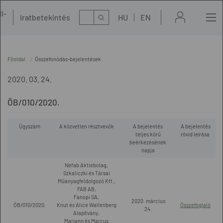
l-
Kereső
Iratbetekintés
HU
EN
t
Főoldal
Összefonódás-bejelentések
2020. 03. 24.
ÖB/010/2020.
Ügyszám
A közvetlen résztvevők
A bejelentés
A bejelentés
teljes körű
rövid leírása
beérkezésének
napja
Nefab Aktiebolag,
Szkaliczki és Társai
Műanyagfeldolgozó Kft.,
FAB AB,
Fanopi SA,
2020. március
ÖB/010/2020.
Knut és Alice Wallenberg
Összefoglaló
24.
Alapítvány,
Mariann és Marcus