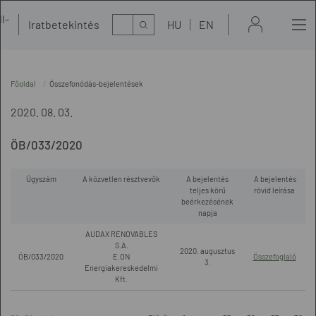
l-
Kereső
Iratbetekintés
HU
EN
t
Főoldal
Összefonódás-bejelentések
2020. 08. 03.
ÖB/033/2020
Ügyszám
A közvetlen résztvevők
A bejelentés
A bejelentés
teljes körű
rövid leírása
beérkezésének
napja
AUDAX RENOVABLES
S.A.
2020. augusztus
ÖB/033/2020
E.ON
Összefoglaló
3.
Energiakereskedelmi
Kft.