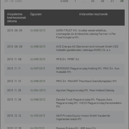
38 - 38. oldal
Előző
1
...
35
36
37
38
A bejelentés
Ügyszám
A közvetlen résztvevők
beérkezésének
dátuma
2013. 08. 05
Vj-063/2013
AGRO-TRUST Kft. kisállat eledel előállítás,
csomagolás és értékesítés üzletág Partner in Pet
Food Hungária Kft.
2013. 08. 09
Vj-066/2013
AVE Energie AG Oberösterreich Umwelt GmbH CEE
hulladék gazdálkodási üzletága ANDELTA, a.s.
2013. 11. 08
Vj-085/2013
MFB Zrt. MMBF Zrt.
2013. 11. 11
Vj-087/2013
REMONDIS Magyarország Holding Kft. MNV Zrt. Kun
Hulladék Kft.
2013. 11. 13
Vj-088/2013
MNV Zrt. MAHART PassNave Személyhajózási Kft.
2013. 11. 25
Vj-094/2013
Agrotec Magyarország Kft. New Holland Üzletág
2013. 11. 29
Vj-099/2013
Danube Truck Magyarország Kft. Pappas Auto
Magyarország Kft. IVECO Magyarország Kereskedelmi
Kft.
2013. 12. 12
Vj-105/2013
A&M Private Equity Invest GmbH Vaudeville
Ingatlanberuházó Kft.
2013. 12. 30
Vj-115/2013
Pannon Pulyka Kft. UBM Agro Zrt.