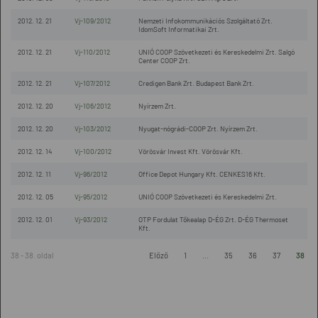
2012. 12. 21
Vj-109/2012
Nemzeti Infokommunikációs Szolgáltató Zrt.
IdomSoft Informatikai Zrt.
2012. 12. 21
Vj-110/2012
UNIÓ COOP Szövetkezeti és Kereskedelmi Zrt. Salgó
Center COOP Zrt.
2012. 12. 21
Vj-107/2012
Credigen Bank Zrt. Budapest Bank Zrt.
2012. 12. 20
Vj-106/2012
Nyírzem Zrt.
2012. 12. 20
Vj-103/2012
Nyugat-nógrádi-COOP Zrt. Nyírzem Zrt.
2012. 12. 14
Vj-100/2012
Vörösvár Invest Kft. Vörösvár Kft.
2012. 12. 11
Vj-96/2012
Office Depot Hungary Kft. CENKES16 Kft.
2012. 12. 05
Vj-95/2012
UNIÓ COOP Szövetkezeti és Kereskedelmi Zrt.
2012. 12. 01
Vj-93/2012
OTP Fordulat Tőkealap D-ÉG Zrt. D-ÉG Thermoset
Kft.
38 - 38. oldal
Előző
1
...
35
36
37
38