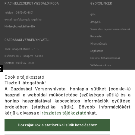
PIACI JELZÉSEKET VIZSGÁLÓ IRODA
GYORSLINKEK
telefon: +36 (1) 472-8851
GVH
e-mail: ugyfelszolgalat@gvh.hu
Árfigyelő
Minőségbiztosítási kérdőív
Visszaélés-bejelentési rendszerek
Kapcsolat
GAZDASÁGI VERSENYHIVATAL
Hirdetmények
1026 Budapest, Riadó u. 5-11.
Sajtószoba
levélcím: 1534 Budapest Pf.: 958
Szakmai felhasználóknak
telefon: +36 (1) 472-8900
Vállalkozásoknak
Fogyasztóknak
Cookie tájékoztató
Podcast
Tisztelt látogatónk!
Oldaltérkép
A Gazdasági Versenyhivatal honlapja sütiket (cookie-k)
használ a weboldal működtetése (szükséges sütik) és a
honlap használatával kapcsolatos információk gyűjtése
érdekében (statisztikai sütik). Bővebb információkért
kérjük, olvassa el
részletes tájékoztató
nkat.
Hozzájárulok a statisztikai sütik kezeléséhez
Impresszum
Adatkezelési tájékoztatók
Akadálymentesítési nyilatkozat
Közadatkereső
Süti beállítások
ÁSZF