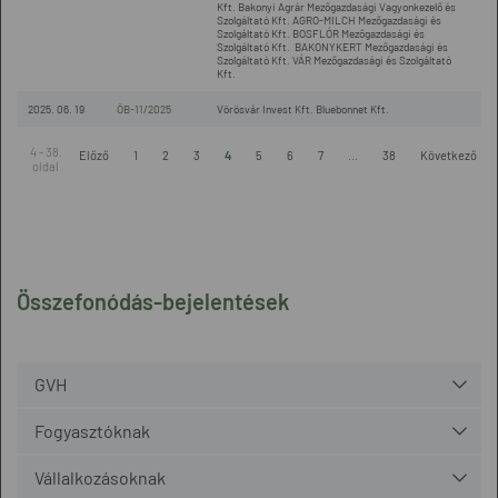
Kft. Bakonyi Agrár Mezőgazdasági Vagyonkezelő és
Szolgáltató Kft. AGRO-MILCH Mezőgazdasági és
Szolgáltató Kft. BOSFLÓR Mezőgazdasági és
Szolgáltató Kft. BAKONYKERT Mezőgazdasági és
Szolgáltató Kft. VÁR Mezőgazdasági és Szolgáltató
Kft.
2025. 06. 19
ÖB-11/2025
Vörösvár Invest Kft. Bluebonnet Kft.
4 - 38.
Előző
1
2
3
4
5
6
7
...
38
Következő
oldal
Összefonódás-bejelentések
GVH
Fogyasztóknak
Vállalkozásoknak