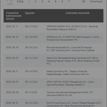
4 - 38.
Előző
1
2
3
4
5
6
7
...
38
Következő
oldal
A bejelentés
Ügyszám
A közvetlen résztvevők
beérkezésének
dátuma
2025. 10. 17
ÖB-47/2025
PREMIER ENERGY PLC; iG TECH CC Zrt.; Iberdrola
Renovables Magyarország Kft.
2025. 09. 24
ÖB-46/2025
NRGWorks Kft.;FLOGISTON Gázmérőgyártó, Javító,
Hitelesítő és Kereskedelmi Kft.
2025. 09. 18
ÖB-45/2025
Recorde Alapkezelő Zrt.;Concorde Értékpapír
Zrt.;DCF Consulting Kft.;Science Park Irodaház
2025. 09. 15
ÖB-44/2025
Obton A/S; Renewable Energy Company A/S; Obton
Solenergi Master Impact P/S; Obton Solenergi Stabil
P/S
2025. 09. 11
ÖB-43/2025
Kallos Cosmetics Kft., Magyar-Amerikai
Magántőkealap, Kallos Cosmetics USA Inc.
2025. 09. 10
ÖB-42/2025
APEX CAPITAL ASSET Management Zrt.; Solus
Capital Kockázati Tőkealap-kezelő Zrt.
2025. 09. 08
ÖB-41/2025
Tönnies International Management GmbH, IFF
Ventures GmbH & Co. KG
2025. 08. 21
ÖB-40/2025.
Gran Private Equity Zrt. Solva II Magántőkealap CATO
Investments Kft. Ganz-MaVag International Kft.