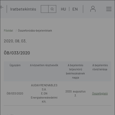
l-
Kereső
Iratbetekintés
HU
EN
t
Főoldal
Összefonódás-bejelentések
2020. 08. 03.
ÖB/033/2020
Ügyszám
A közvetlen résztvevők
A bejelentés
A bejelentés
teljes körű
rövid leírása
beérkezésének
napja
AUDAX RENOVABLES
S.A.
2020. augusztus
ÖB/033/2020
E.ON
Összefoglaló
3.
Energiakereskedelmi
Kft.