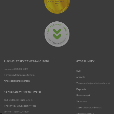
PIACI JELZÉSEKET VIZSGÁLÓ IRODA
GYORSLINKEK
telefon: +36 (1) 472-8851
GVH
e-mail: ugyfelszolgalat@gvh.hu
Árfigyelő
Minőségbiztosítási kérdőív
Visszaélés-bejelentési rendszerek
Kapcsolat
GAZDASÁGI VERSENYHIVATAL
Hirdetmények
1026 Budapest, Riadó u. 5-11.
Sajtószoba
levélcím: 1534 Budapest Pf.: 958
Szakmai felhasználóknak
telefon: +36 (1) 472-8900
Vállalkozásoknak