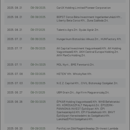
2025. 08. 21
ÖB-39/2025.
CarUX Holding Limited Pioneer Corporation
2025. 08. 21
ÖB-38/2025.
BDPST Corso Béta Investment Ingatlanberuházó Kft.,
Liberty Beta Corso Kft., Duna Szálloda Zrt.
2025. 08. 21
ÖB-37/2025
Talentis Agro Zrt. Gyulai Agrár Zrt.
2025. 07. 21
ÖB-36/2025
Hungarikum Biztosítási Alkusz Zrt., HUNFactory Kft.
2025. 07. 17
ÖB-35/2025
AK Capital Investment Vagyonkezelő Kft. AK Holding
Vagyonkezelő Kft. AKH Central Europe Holding Zrt.
AKH ManCo Holding Zrt.
2025. 07. 11
ÖB-34/2025
MOL Nyrt., BME Fenntartó Zrt.
2025. 07. 08
ÖB-33/2025
HETEN” Kft. WhiskyNet Kft.
2025. 07. 03
ÖB-32/2025
N.E.Z. Capital Kft., CIVIL Biztonsági Szolgálat Zrt.
2025. 06. 27
ÖB-31/2025
UBM Grain Zrt.; Agrifirm Magyarország Zrt.
2025. 06. 26
ÖB-30/2025
ÉPKAR Holding Vagyonkezelő Kft. WHB Befektetési
Kft. KÖRÖSASZFALT Mélyépítő Zrt. ÉPSZERK-
PANNONIA INVEST Építőipari Kft. ÉPI
Szerkezetépítő Kft. ÉPI Fővállalkozói Kft. BNVT
Építőipart Kereskedelmi és Szolgáltató Kft.
LakóházÉPÍtő Szolgáltató Kft.
2025. 06. 20
ÖB-29/2025
PortfoLion Zöld Magántőkealap ZA-Invest Lambda