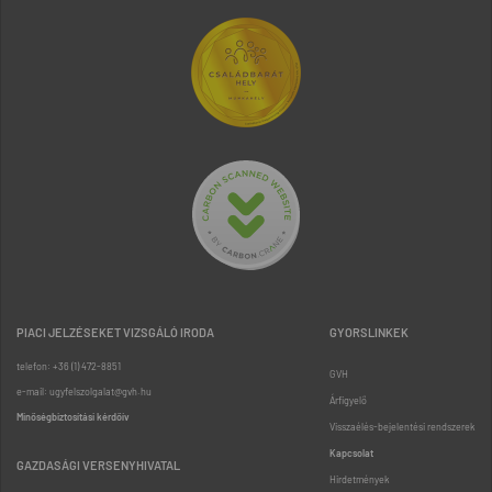
PIACI JELZÉSEKET VIZSGÁLÓ IRODA
GYORSLINKEK
telefon: +36 (1) 472-8851
GVH
e-mail: ugyfelszolgalat@gvh.hu
Árfigyelő
Minőségbiztosítási kérdőív
Visszaélés-bejelentési rendszerek
Kapcsolat
GAZDASÁGI VERSENYHIVATAL
Hirdetmények