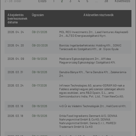
2 - 38. oldal
Előző
1
2
3
4
5
...
38
Következő
A bejelentés
Ügyszám
A közvetlen résztvevők
beérkezésének
dátuma
2026. 04. 24
ÖB-21/2026
MOL RES Investments Zrt., Lead Ventures Alapkezelő
Zrt., ALTEO Energiaszolgáltató Nyrt.
2026. 04. 20
ÖB-20/2026
Bonitás Ingatlanbefektetési Holding Kft., SONIC
Tanácsadó és Szolgáltató Kft., dr. Sipos Gyula
2026. 04. 09
ÖB-19/2026
Medicare Egészségközpont Zrt., Affidea
Magyarország Egészségügyi Szolgáltató Kft.
2026. 03. 31
ÖB-18/2026
Danubia Bánya Kft., Terra Danubia Kft., Zalakerámia
Zrt.
2026. 03. 24
ÖB-17/2026
Infineon Technologies AG, az ams-OSRAM AG-nak a
Fabless analóg/vegyes jelű szenzor üzletágat alkotó
egyes eszközei, ams R&D Spain, S.L., ams
Semiconductors India, Pvt. Ltd., Titan NewCo AG;
2026. 03. 18
ÖB-16/2026
4iG Űr és Védelmi Technológiák Zrt.; HeliControl Kft.
2026. 03. 18
ÖB-15/2026
Orkla Food Ingredients Denmark A/S; SENNA
Nahrungsmittel GmbH & Co KG; SENNA
Nahrungsmittel GmbH; Senna S.r.l.; MARESI
Trademark GmbH & Co KG