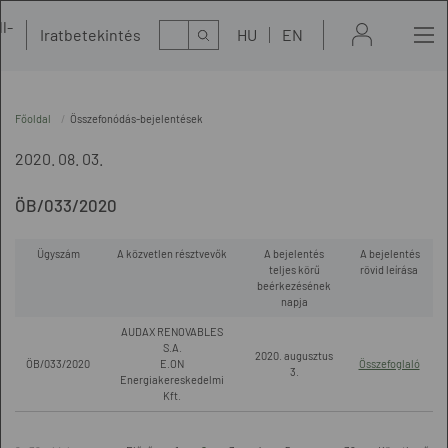
l-
Kereső
Iratbetekintés
HU
EN
t
Főoldal
Összefonódás-bejelentések
2020. 08. 03.
ÖB/033/2020
Ügyszám
A közvetlen résztvevők
A bejelentés
A bejelentés
teljes körű
rövid leírása
beérkezésének
napja
AUDAX RENOVABLES
S.A.
2020. augusztus
ÖB/033/2020
E.ON
Összefoglaló
3.
Energiakereskedelmi
Kft.