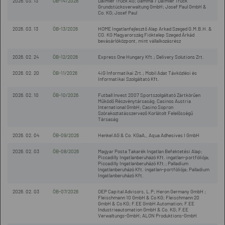
2026. 03. 13
ÖB-14/2026
Daimler Truck AG; Gamma 7 Daimler Truck
Grundstücksverwaltung GmbH; Josef Paul GmbH &
Co. KG; Josef Paul
2026. 03. 13
ÖB-13/2026
HOME Ingatlanfejlesztő Alap Arkad Szeged G.M.B.H. &
CO. KG Magyarország Fióktelep Szeged Árkád
bevásárlóközpont, mint vállalkozásrész
2026. 02. 24
ÖB-12/2026
Express One Hungary Kft.; Delivery Solutions Zrt.
2026. 02. 20
ÖB-11/2026
4iG Informatikai Zrt.; Mobil Adat Távközlési és
Informatikai Szolgáltató Kft.
2026. 02. 10
ÖB-10/2026
Futball Invest 2007 Sportszolgáltató Zártkörűen
Működő Részvénytársaság; Casinos Austria
International GmbH; Casino Sopron
Szórakoztatásszervező Korlátolt Felelősségű
Társaság
2026. 02. 04
ÖB-09/2026
Henkel AG & Co. KGaA,, Aqua Adhesives I GmbH
2026. 02. 03
ÖB-08/2026
Magyar Posta Takarék Ingatlan Befektetési Alap;
Piccadilly Ingatlanberuházó Kft. ingatlan-portfóliója;
Piccadilly Ingatlanberuházó Kft.; Palladium
Ingatlanberuházó Kft. ingatlan-portfóliója; Palladium
Ingatlanberuházó Kft.
2026. 02. 03
ÖB-07/2026
OEP Capital Advisors, L.P; Heron Germany GmbH ;
Fleischmann 10 GmbH & Co KG; Fleischmann 20
GmbH & Co KG; F.EE GmbH Automation; F.EE
Industrieautomation GmbH & Co. KG; F.EE
Verwaltungs-GmbH; ALON Produktions-GmbH