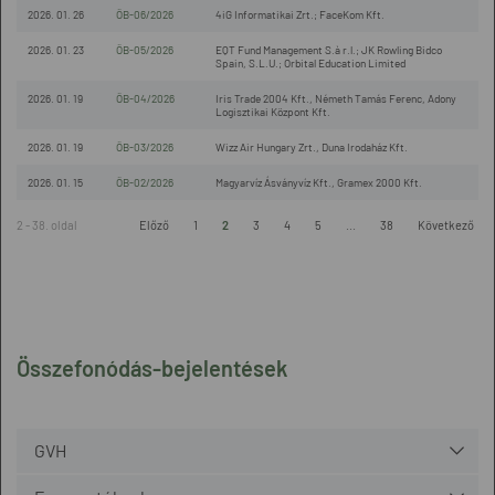
2026. 01. 26
ÖB-06/2026
4iG Informatikai Zrt.; FaceKom Kft.
2026. 01. 23
ÖB-05/2026
EQT Fund Management S.à r.l.; JK Rowling Bidco
Spain, S.L.U.; Orbital Education Limited
2026. 01. 19
ÖB-04/2026
Iris Trade 2004 Kft., Németh Tamás Ferenc, Adony
Logisztikai Központ Kft.
2026. 01. 19
ÖB-03/2026
Wizz Air Hungary Zrt., Duna Irodaház Kft.
2026. 01. 15
ÖB-02/2026
Magyarvíz Ásványvíz Kft., Gramex 2000 Kft.
2 - 38. oldal
Előző
1
2
3
4
5
...
38
Következő
Összefonódás-bejelentések
GVH