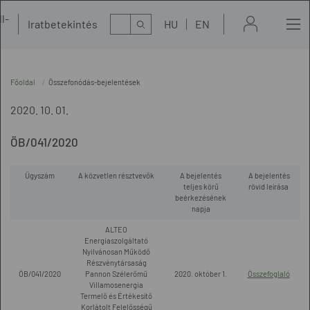
l-
Kereső
Iratbetekintés
HU
EN
t
Főoldal
Összefonódás-bejelentések
2020. 10. 01.
ÖB/041/2020
Ügyszám
A közvetlen résztvevők
A bejelentés
A bejelentés
teljes körű
rövid leírása
beérkezésének
napja
ALTEO
Energiaszolgáltató
Nyilvánosan Működő
Részvénytársaság
ÖB/041/2020
Pannon Szélerőmű
2020. október 1.
Összefoglaló
Villamosenergia
Termelő és Értékesítő
Korlátolt Felelősségű