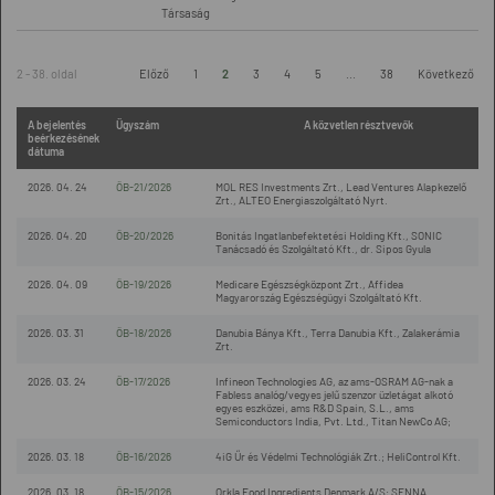
Társaság
2 - 38. oldal
Előző
1
2
3
4
5
...
38
Következő
A bejelentés
Ügyszám
A közvetlen résztvevők
beérkezésének
dátuma
2026. 04. 24
ÖB-21/2026
MOL RES Investments Zrt., Lead Ventures Alapkezelő
Zrt., ALTEO Energiaszolgáltató Nyrt.
2026. 04. 20
ÖB-20/2026
Bonitás Ingatlanbefektetési Holding Kft., SONIC
Tanácsadó és Szolgáltató Kft., dr. Sipos Gyula
2026. 04. 09
ÖB-19/2026
Medicare Egészségközpont Zrt., Affidea
Magyarország Egészségügyi Szolgáltató Kft.
2026. 03. 31
ÖB-18/2026
Danubia Bánya Kft., Terra Danubia Kft., Zalakerámia
Zrt.
2026. 03. 24
ÖB-17/2026
Infineon Technologies AG, az ams-OSRAM AG-nak a
Fabless analóg/vegyes jelű szenzor üzletágat alkotó
egyes eszközei, ams R&D Spain, S.L., ams
Semiconductors India, Pvt. Ltd., Titan NewCo AG;
2026. 03. 18
ÖB-16/2026
4iG Űr és Védelmi Technológiák Zrt.; HeliControl Kft.
2026. 03. 18
ÖB-15/2026
Orkla Food Ingredients Denmark A/S; SENNA