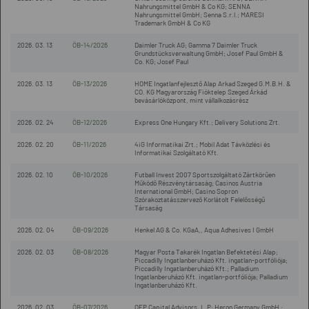
Nahrungsmittel GmbH & Co KG; SENNA
Nahrungsmittel GmbH; Senna S.r.l.; MARESI
Trademark GmbH & Co KG
2026. 03. 13
ÖB-14/2026
Daimler Truck AG; Gamma 7 Daimler Truck
Grundstücksverwaltung GmbH; Josef Paul GmbH &
Co. KG; Josef Paul
2026. 03. 13
ÖB-13/2026
HOME Ingatlanfejlesztő Alap Arkad Szeged G.M.B.H. &
CO. KG Magyarország Fióktelep Szeged Árkád
bevásárlóközpont, mint vállalkozásrész
2026. 02. 24
ÖB-12/2026
Express One Hungary Kft.; Delivery Solutions Zrt.
2026. 02. 20
ÖB-11/2026
4iG Informatikai Zrt.; Mobil Adat Távközlési és
Informatikai Szolgáltató Kft.
2026. 02. 10
ÖB-10/2026
Futball Invest 2007 Sportszolgáltató Zártkörűen
Működő Részvénytársaság; Casinos Austria
International GmbH; Casino Sopron
Szórakoztatásszervező Korlátolt Felelősségű
Társaság
2026. 02. 04
ÖB-09/2026
Henkel AG & Co. KGaA,, Aqua Adhesives I GmbH
2026. 02. 03
ÖB-08/2026
Magyar Posta Takarék Ingatlan Befektetési Alap;
Piccadilly Ingatlanberuházó Kft. ingatlan-portfóliója;
Piccadilly Ingatlanberuházó Kft.; Palladium
Ingatlanberuházó Kft. ingatlan-portfóliója; Palladium
Ingatlanberuházó Kft.
2026. 02. 03
ÖB-07/2026
OEP Capital Advisors, L.P; Heron Germany GmbH ;