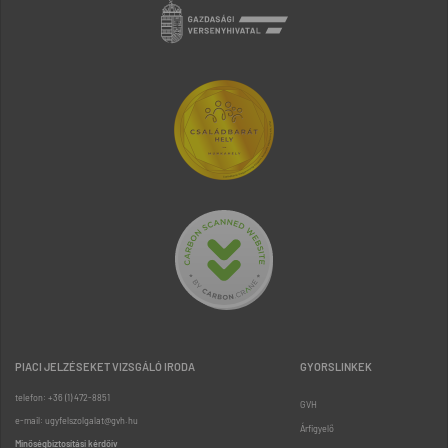
PIACI JELZÉSEKET VIZSGÁLÓ IRODA
GYORSLINKEK
telefon: +36 (1) 472-8851
GVH
e-mail: ugyfelszolgalat@gvh.hu
Árfigyelő
Minőségbiztosítási kérdőív