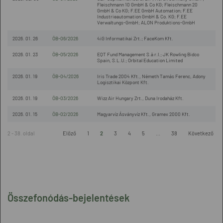
Fleischmann 10 GmbH & Co KG; Fleischmann 20
GmbH & Co KG; F.EE GmbH Automation; F.EE
Industrieautomation GmbH & Co. KG; F.EE
Verwaltungs-GmbH; ALON Produktions-GmbH
2026. 01. 26
ÖB-06/2026
4iG Informatikai Zrt.; FaceKom Kft.
2026. 01. 23
ÖB-05/2026
EQT Fund Management S.à r.l.; JK Rowling Bidco
Spain, S.L.U.; Orbital Education Limited
2026. 01. 19
ÖB-04/2026
Iris Trade 2004 Kft., Németh Tamás Ferenc, Adony
Logisztikai Központ Kft.
2026. 01. 19
ÖB-03/2026
Wizz Air Hungary Zrt., Duna Irodaház Kft.
2026. 01. 15
ÖB-02/2026
Magyarvíz Ásványvíz Kft., Gramex 2000 Kft.
2 - 38. oldal
Előző
1
2
3
4
5
...
38
Következő
Összefonódás-bejelentések