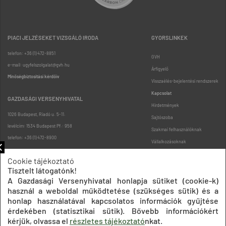
PIACI JELZÉSEKET VIZSGÁLÓ IRODA
GYORSLINKEK
telefon: +36 (1) 472-8851
GVH
e-mail: ugyfelszolgalat@gvh.hu
Árfigyelő
Minőségbiztosítási kérdőív
Visszaélés-bejelentési rendszerek
Kapcsolat
GAZDASÁGI VERSENYHIVATAL
Hirdetmények
1026 Budapest, Riadó u. 5-11.
Sajtószoba
levélcím: 1534 Budapest Pf.: 958
Szakmai felhasználóknak
telefon: +36 (1) 472-8900
Vállalkozásoknak
Fogyasztóknak
Cookie tájékoztató
Podcast
Tisztelt látogatónk!
Oldaltérkép
A Gazdasági Versenyhivatal honlapja sütiket (cookie-k)
használ a weboldal működtetése (szükséges sütik) és a
honlap használatával kapcsolatos információk gyűjtése
érdekében (statisztikai sütik). Bővebb információkért
kérjük, olvassa el
részletes tájékoztató
nkat.