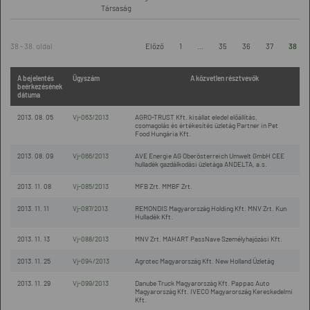
Társaság
38 - 38. oldal
Előző
1
...
35
36
37
38
A bejelentés
Ügyszám
A közvetlen résztvevők
beérkezésének
dátuma
2013. 08. 05
Vj-063/2013
AGRO-TRUST Kft. kisállat eledel előállítás,
csomagolás és értékesítés üzletág Partner in Pet
Food Hungária Kft.
2013. 08. 09
Vj-066/2013
AVE Energie AG Oberösterreich Umwelt GmbH CEE
hulladék gazdálkodási üzletága ANDELTA, a.s.
2013. 11. 08
Vj-085/2013
MFB Zrt. MMBF Zrt.
2013. 11. 11
Vj-087/2013
REMONDIS Magyarország Holding Kft. MNV Zrt. Kun
Hulladék Kft.
2013. 11. 13
Vj-088/2013
MNV Zrt. MAHART PassNave Személyhajózási Kft.
2013. 11. 25
Vj-094/2013
Agrotec Magyarország Kft. New Holland Üzletág
2013. 11. 29
Vj-099/2013
Danube Truck Magyarország Kft. Pappas Auto
Magyarország Kft. IVECO Magyarország Kereskedelmi
Kft.