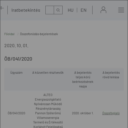
l-
Kereső
Iratbetekintés
HU
EN
t
Főoldal
Összefonódás-bejelentések
2020. 10. 01.
ÖB/041/2020
Ügyszám
A közvetlen résztvevők
A bejelentés
A bejelentés
teljes körű
rövid leírása
beérkezésének
napja
ALTEO
Energiaszolgáltató
Nyilvánosan Működő
Részvénytársaság
ÖB/041/2020
Pannon Szélerőmű
2020. október 1.
Összefoglaló
Villamosenergia
Termelő és Értékesítő
Korlátolt Felelősségű