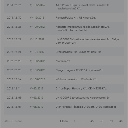
2013. 12. 12
Vj-105/2013
A&M Private Equity Invest GmbH Vaudeville
Ingatlanberuházó Kft.
2013. 12. 30
Vj-115/2013
Pannon Pulyka Kft. UBM Agro Zrt.
2012. 12. 21
Vj-109/2012
Nemzeti Infokommunikációs Szolgáltató Zrt.
IdomSoft Informatikai Zrt.
2012. 12. 21
Vj-110/2012
UNIÓ COOP Szövetkezeti és Kereskedelmi Zrt. Salgó
Center COOP Zrt.
2012. 12. 21
Vj-107/2012
Credigen Bank Zrt. Budapest Bank Zrt.
2012. 12. 20
Vj-106/2012
Nyírzem Zrt.
2012. 12. 20
Vj-103/2012
Nyugat-nógrádi-COOP Zrt. Nyírzem Zrt.
2012. 12. 14
Vj-100/2012
Vörösvár Invest Kft. Vörösvár Kft.
2012. 12. 11
Vj-96/2012
Office Depot Hungary Kft. CENKES16 Kft.
2012. 12. 05
Vj-95/2012
UNIÓ COOP Szövetkezeti és Kereskedelmi Zrt.
2012. 12. 01
Vj-93/2012
OTP Fordulat Tőkealap D-ÉG Zrt. D-ÉG Thermoset
Kft.
38 - 38. oldal
Előző
1
...
35
36
37
38