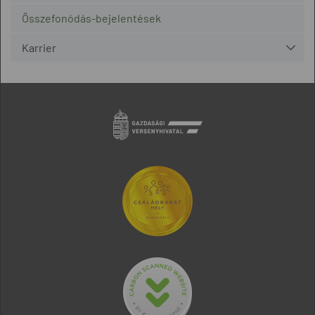
Összefonódás-bejelentések
Karrier