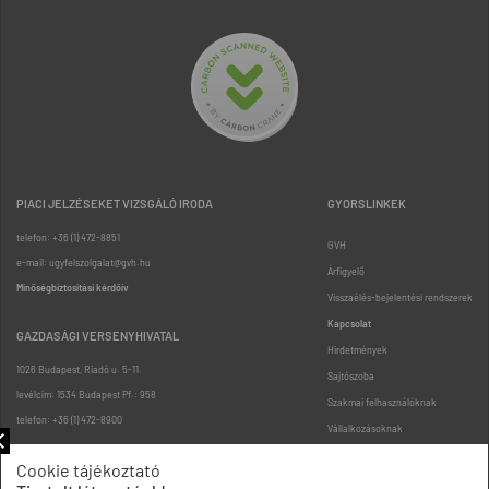
PIACI JELZÉSEKET VIZSGÁLÓ IRODA
GYORSLINKEK
telefon: +36 (1) 472-8851
GVH
e-mail: ugyfelszolgalat@gvh.hu
Árfigyelő
Minőségbiztosítási kérdőív
Visszaélés-bejelentési rendszerek
Kapcsolat
GAZDASÁGI VERSENYHIVATAL
Hirdetmények
1026 Budapest, Riadó u. 5-11.
Sajtószoba
levélcím: 1534 Budapest Pf.: 958
Szakmai felhasználóknak
telefon: +36 (1) 472-8900
Vállalkozásoknak
Fogyasztóknak
Cookie tájékoztató
Podcast