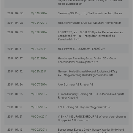
cégnév: Central Group Media Holding Kft.); Sanoma
Media Budapest Zrt.
2014. 04. 30
Vj-036/2014
Samsung SDI Co., Ltd.; Cheil Industries Inc., Korea
2014. 04. 28
Vj-034/2014
Max Aicher GmbH & Co. KG; UD Stahl Recycling Kft.
2014. 04. 15
Vj-029/2014
AGROFERT, a.s.; BIOALCO Gyártó, Kereskedelmi és
Szolgáltató Kft.; NT-Integrátor Termeltető és
Kereskedelmi Kft.
2014. 03. 31
Vj-027/2014
MET Power AG; Dunamenti Erőmű Zrt.
2014. 03. 17
Vj-022/2014
Hamburger Recycling Group GmbH; SCH-Ózon
Kereskedelmi és Szolgáltató Kft.
2014. 03. 12
Vj-021/2014
Nemzeti Hulladékgazdálkodási Szolgáltató Kft.;
AVE Magyarország Hulladékgazdálkodási Kft.
2014. 01. 24
Vj-007/2014
Axel Springer AG Ringier AG
2014. 01. 24
Vj-006/2014
Lumen Hungary Holding Zrt. Julius Media Holding Kft.
Ringier Kiadó Kft.
2014. 01. 21
Vj-005/2014
LMH Holding Zrt. Olajterv Vagyonkezelő Zrt.
2014. 01. 21
Vj-004/2014
VIENNA INSURANCE GROUP AG Wiener Versicherung
Gruppe AXA Biztosító Zrt.
2014. 01. 16
Vj-002/2014
BorgWarner Europe GmbH Gustav Wahler GmbH und