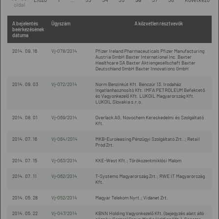
oldal
A bejelentés
Ügyszám
A közvetlen résztvevők
beérkezésének
dátuma
2014. 09. 16
Vj-078/2014
Pfizer Ireland Pharmaceuticals Pfizer Manufacturing
Austria GmbH Baxter International Inc. Baxter
Healthcare SA Baxter Aktiengesellschaft Baxter
Deutschland GmbH Baxter Innovations GmbH
2014. 09. 03
Vj-072/2014
Norm Benzinkút Kft. Benczúr 13. Irodaház
Ingatlanhasznosító Kft. IMFA PETROLEUM Befektető
és Vagyonkezelő Kft. LUKOIL Magyarország Kft.
LUKOIL Slovakia s.r.o.
2014. 08. 01
Vj-069/2014
Overlack AG, Novochem Kereskedelmi és Szolgáltató
Kft.
2014. 07. 16
Vj-064/2014
MKB-Euroleasing Pénzügyi Szolgáltató Zrt..; Retail
Prod Zrt.
2014. 07. 15
Vj-063/2014
KKE-West Kft.; Törökszentmiklósi Malom
2014. 07. 11
Vj-062/2014
T-Systems Magyarország Zrt.; RWE IT Magyarország
Kft.
2014. 05. 28
Vj-052/2014
Magyar Telekom Nyrt.; Vidanet Zrt.
2014. 05. 22
Vj-047/2014
KBNN Holding Vagyonkezelő Kft. (bejegyzés alatt álló