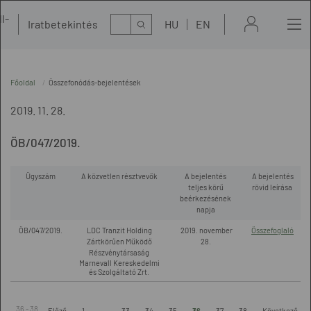
l-
Kereső
Iratbetekintés
HU
EN
t
Főoldal
Összefonódás-bejelentések
2019. 11. 28.
ÖB/047/2019.
Ügyszám
A közvetlen résztvevők
A bejelentés
A bejelentés
teljes körű
rövid leírása
beérkezésének
napja
ÖB/047/2019.
LDC Tranzit Holding
2019. november
Összefoglaló
Zártkörűen Működő
28.
Részvénytársaság
Marnevall Kereskedelmi
és Szolgáltató Zrt.
36 - 38.
Előző
1
...
33
34
35
36
37
38
Következő