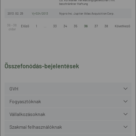
Co. KG Wahler Verwaltungsgesellschaft mit
beschränkter Haftung
2013. 02. 25
Vj-024/2013
Nypro Inc. Jupiter Atlas Acquisition Corp.
36 - 38.
Előző
1
...
33
34
35
36
37
38
Következő
oldal
Összefonódás-bejelentések
GVH
Fogyasztóknak
Vállalkozásoknak
Szakmai felhasználóknak