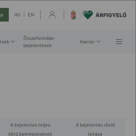
HU
EN
ép
Összefonódás-
ések
Karrier
bejelentések
A bejelentés teljes
A bejelentés rövid
körű beérkezésének
leírása