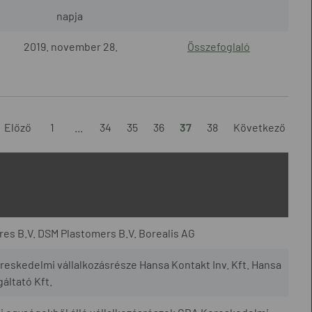
napja
2019. november 28.
Összefoglaló
Előző
1
...
34
35
36
37
38
Következő
es B.V. DSM Plastomers B.V. Borealis AG
eskedelmi vállalkozásrésze Hansa Kontakt Inv. Kft. Hansa
áltató Kft.