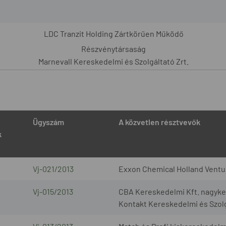
LDC Tranzit Holding Zártkörűen Működő
Részvénytársaság
Marnevall Kereskedelmi és Szolgáltató Zrt.
Ügyszám
A közvetlen résztvevők
k
Vj-021/2013
Exxon Chemical Holland Ventur
Vj-015/2013
CBA Kereskedelmi Kft. nagyker
Kontakt Kereskedelmi és Szolg