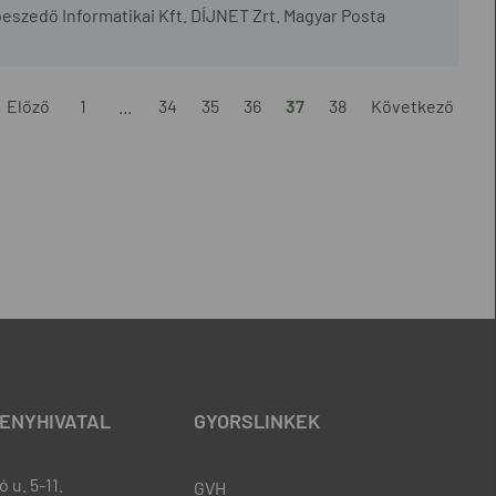
beszedő Informatikai Kft. DÍJNET Zrt. Magyar Posta
Előző
1
...
34
35
36
37
38
Következő
ENYHIVATAL
GYORSLINKEK
 u. 5-11.
GVH