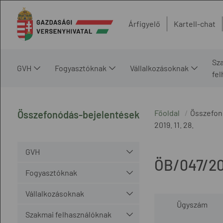
Árfigyelő
Kartell-chat
Sz
GVH
Fogyasztóknak
Vállalkozásoknak
fe
Főoldal
Összefon
Összefonódás-bejelentések
2019. 11. 28.
GVH
ÖB/047/20
Fogyasztóknak
Vállalkozásoknak
Ügyszám
Szakmai felhasználóknak