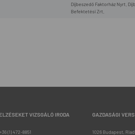
Díjbeszedő Faktorház Nyrt. Díj
Befektetési Zrt.
JELZÉSEKET VIZSGÁLÓ IRODA
GAZDASÁGI VERS
+36 (1) 472-8851
1026 Budapest, Riadó