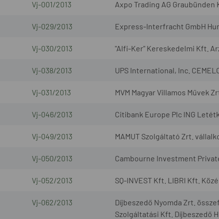
Vj-001/2013
Axpo Trading AG Graubünden
Vj-029/2013
Express-Interfracht GmbH Hun
Vj-030/2013
"Alfi-Ker" Kereskedelmi Kft. A
Vj-038/2013
UPS International, Inc. CEMEL
Vj-031/2013
MVM Magyar Villamos Művek Zrt.
Vj-046/2013
Citibank Europe Plc ING Letét
Vj-049/2013
MAMUT Szolgáltató Zrt. vállal
Vj-050/2013
Cambourne Investment Private
Vj-052/2013
SQ-INVEST Kft. LIBRI Kft. Köz
Vj-062/2013
Díjbeszedő Nyomda Zrt. összef
Szolgáltatási Kft. Díjbeszedő 