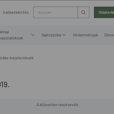
Kereső
Iratbetekintés
Oldaltérk
akmai
Sajtószoba
Hirdetmények
Dönt
lhasználóknak
ódás-bejelentések
19.
A közvetlen résztvevők