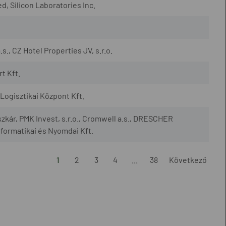
, Silicon Laboratories Inc.
., CZ Hotel Properties JV, s.r.o.
t Kft.
ogisztikai Központ Kft.
szkár, PMK Invest, s.r.o., Cromwell a.s., DRESCHER
nformatikai és Nyomdai Kft.
1
2
3
4
...
38
Következő