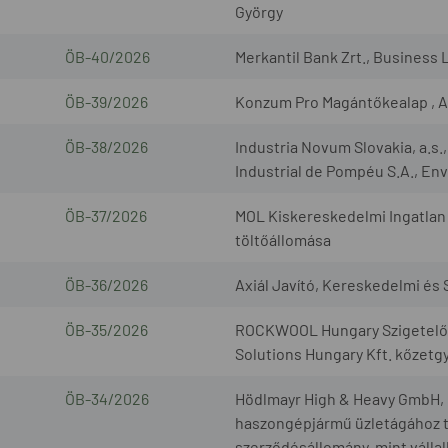
György
ÖB-40/2026
Merkantil Bank Zrt., Business 
ÖB-39/2026
Konzum Pro Magántőkealap , A
ÖB-38/2026
Industria Novum Slovakia, a.s
Industrial de Pompéu S.A., Envi
ÖB-37/2026
MOL Kiskereskedelmi Ingatlan 
töltőállomása
ÖB-36/2026
Axiál Javító, Kereskedelmi és S
ÖB-35/2026
ROCKWOOL Hungary Szigetelőan
Solutions Hungary Kft. kőzetg
ÖB-34/2026
Hödlmayr High & Heavy GmbH, G
haszongépjármű üzletágához t
szerződésállomány, mint válla