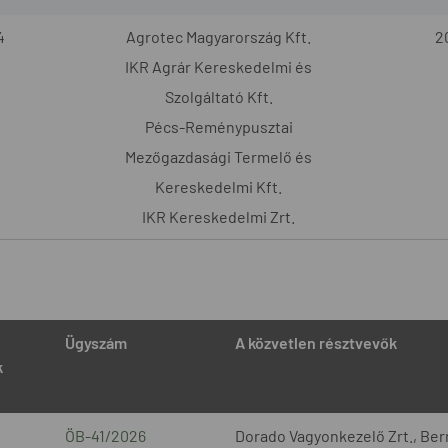
4
Agrotec Magyarország Kft.
2
IKR Agrár Kereskedelmi és
Szolgáltató Kft.
Pécs-Reménypusztai
Mezőgazdasági Termelő és
Kereskedelmi Kft.
IKR Kereskedelmi Zrt.
Ügyszám
A közvetlen résztvevők
k
ÖB-41/2026
Dorado Vagyonkezelő Zrt., Bern