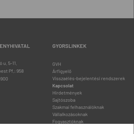
ENYHIVATAL
GYORSLINKEK
 u. 5-11.
GVH
est Pf.: 958
Árfigyelő
Visszaélés-bejelentési rendszerek
8900
Kapcsolat
Hirdetmények
Sajtószoba
Szakmai felhasználóknak
Vállalkozásoknak
Fogyasztóknak
Podcast