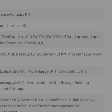
Lease Hungary Kft.
qua Lorenzo Kft.
., ENVIRAL, a.s., G.O PARTICIPAÇÕES LTDA., Agropéu Agro
en Bioenergia Brasil, a.s.
Kft.,MOL Retail Zrt.,P&G Benzinkút Kft. mosonmagyaróvári
zolgáltató Kft., Profi-Bagger Kft., Zéró Deficit Kft.
yaggyártó és Kereskedelmi Kft., Ravago Building
yapot üzletága
artner KG, Gartner KG tulajdonában álló High & Heavy
artozó eszközök és az üzletághoz kapcsolódó
lkozásrész