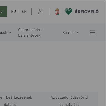
HU
EN
ép
Összefonódás-
ések
Karrier
bejelentések
lem beérkezésének
Az összefonódás rövid
dátuma
bemutatása