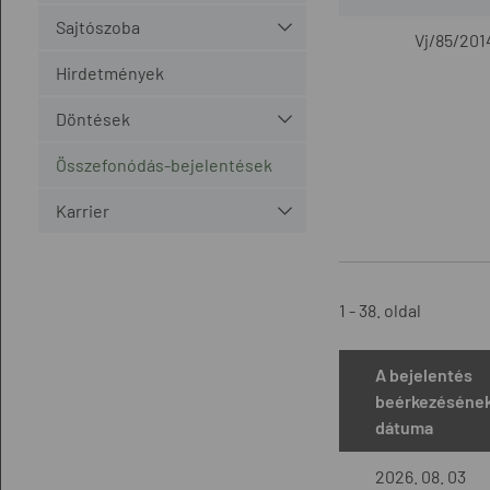
Sajtószoba
Vj/85/201
Hirdetmények
Döntések
Összefonódás-bejelentések
Karrier
1 - 38. oldal
A bejelentés
beérkezéséne
dátuma
2026. 08. 03