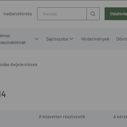
Kereső
Iratbetekintés
Oldaltérk
akmai
Sajtószoba
Hirdetmények
Dönt
lhasználóknak
ódás-bejelentések
14
A közvetlen résztvevők
A kére