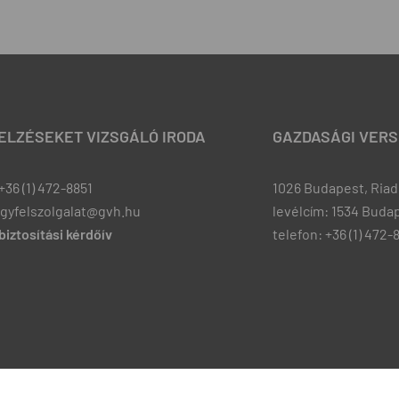
JELZÉSEKET VIZSGÁLÓ IRODA
GAZDASÁGI VERS
+36 (1) 472-8851
1026 Budapest, Riadó
ugyfelszolgalat@gvh.hu
levélcím: 1534 Budap
iztosítási kérdőív
telefon: +36 (1) 472-