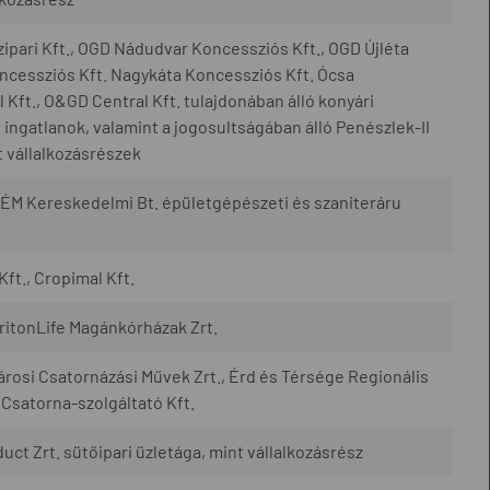
ipari Kft., OGD Nádudvar Koncessziós Kft., OGD Újléta
cessziós Kft. Nagykáta Koncessziós Kft. Ócsa
Kft., O&GD Central Kft. tulajdonában álló konyári
ingatlanok, valamint a jogosultságában álló Penészlek-II
 vállalkozásrészek
ÉM Kereskedelmi Bt. épületgépészeti és szaniteráru
Kft., Cropimal Kft.
TritonLife Magánkórházak Zrt.
városi Csatornázási Művek Zrt., Érd és Térsége Regionális
 Csatorna-szolgáltató Kft.
uct Zrt. sütőipari üzletága, mint vállalkozásrész