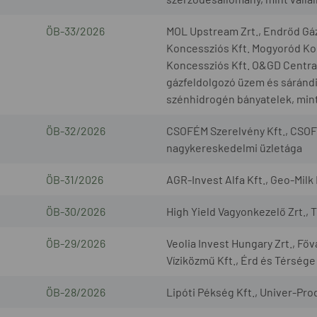
ÖB-33/2026
MOL Upstream Zrt., Endrőd Gáz
Koncessziós Kft. Mogyoród Kon
Koncessziós Kft. O&GD Central 
gázfeldolgozó üzem és sárándi 
szénhidrogén bányatelek, mint
ÖB-32/2026
CSOFÉM Szerelvény Kft., CSOF
nagykereskedelmi üzletága
ÖB-31/2026
AGR-Invest Alfa Kft., Geo-Milk 
ÖB-30/2026
High Yield Vagyonkezelő Zrt., 
ÖB-29/2026
Veolia Invest Hungary Zrt., Fő
Víziközmű Kft., Érd és Térsége
ÖB-28/2026
Lipóti Pékség Kft., Univer-Prod