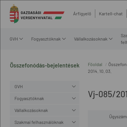
Árfigyelő
Kartell-chat
Sz
GVH
Fogyasztóknak
Vállalkozásoknak
fe
Főoldal
Összefon
Összefonódás-bejelentések
2014. 10. 03.
GVH
Vj-085/20
Fogyasztóknak
Vállalkozásoknak
Ügyszám
Szakmai felhasználóknak