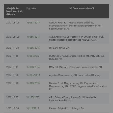
A bejelentés
Ügyszám
A közvetlen résztvevők
beérkezésének
dátuma
2013. 08. 05
Vj-063/2013
AGRO-TRUST Kft. kisállat eledel előállítás,
csomagolás és értékesítés üzletág Partner in Pet
Food Hungária Kft.
2013. 08. 09
Vj-066/2013
AVE Energie AG Oberösterreich Umwelt GmbH CEE
hulladék gazdálkodási üzletága ANDELTA, a.s.
2013. 11. 08
Vj-085/2013
MFB Zrt. MMBF Zrt.
2013. 11. 11
Vj-087/2013
REMONDIS Magyarország Holding Kft. MNV Zrt. Kun
Hulladék Kft.
2013. 11. 13
Vj-088/2013
MNV Zrt. MAHART PassNave Személyhajózási Kft.
2013. 11. 25
Vj-094/2013
Agrotec Magyarország Kft. New Holland Üzletág
2013. 11. 29
Vj-099/2013
Danube Truck Magyarország Kft. Pappas Auto
Magyarország Kft. IVECO Magyarország Kereskedelmi
Kft.
2013. 12. 12
Vj-105/2013
A&M Private Equity Invest GmbH Vaudeville
Ingatlanberuházó Kft.
2013. 12. 30
Vj-115/2013
Pannon Pulyka Kft. UBM Agro Zrt.