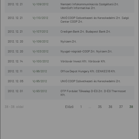
2012. 12. 21
Vj-109/2012
Nemzeti Infokommunikációs Szolgáltató Zrt.
IdomSoft Informatikai Zrt.
2012. 12. 21
Vj-110/2012
UNIÓ COOP Szövetkezeti és Kereskedelmi Zrt. Salgó
Center COOP Zrt.
2012. 12. 21
Vj-107/2012
Credigen Bank Zrt. Budapest Bank Zrt.
2012. 12. 20
Vj-106/2012
Nyírzem Zrt.
2012. 12. 20
Vj-103/2012
Nyugat-nógrádi-COOP Zrt. Nyírzem Zrt.
2012. 12. 14
Vj-100/2012
Vörösvár Invest Kft. Vörösvár Kft.
2012. 12. 11
Vj-96/2012
Office Depot Hungary Kft. CENKES16 Kft.
2012. 12. 05
Vj-95/2012
UNIÓ COOP Szövetkezeti és Kereskedelmi Zrt.
2012. 12. 01
Vj-93/2012
OTP Fordulat Tőkealap D-ÉG Zrt. D-ÉG Thermoset
Kft.
38 - 38. oldal
Előző
1
...
35
36
37
38