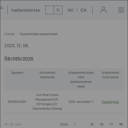
l-
Kereső
Iratbetekintés
HU
EN
t
Főoldal
Összefonódás-bejelentések
2020. 12. 08.
ÖB/055/2020
Ügyszám
A közvetlen
A bejelentés teljes
A bejelentés
résztvevők
körű
rövid leírása
beérkezésének
napja
Icon Real Estate
Management Kft.
ÖB/055/2020
2020. december 7.
Összefoglaló
CD Hungary Zrt.
Üzemeltetési Üzletág
38 - 38. oldal
Előző
1
...
35
36
37
38