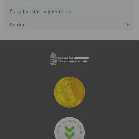
Összefonódás-bejelentések
Karrier