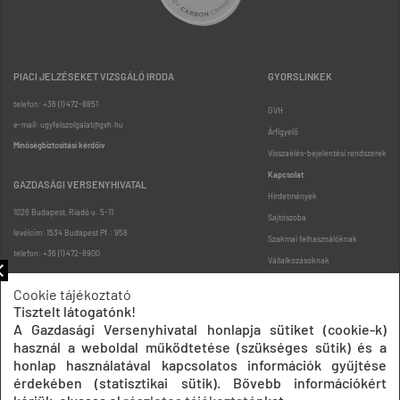
PIACI JELZÉSEKET VIZSGÁLÓ IRODA
GYORSLINKEK
telefon: +36 (1) 472-8851
GVH
e-mail: ugyfelszolgalat@gvh.hu
Árfigyelő
Minőségbiztosítási kérdőív
Visszaélés-bejelentési rendszerek
Kapcsolat
GAZDASÁGI VERSENYHIVATAL
Hirdetmények
1026 Budapest, Riadó u. 5-11.
Sajtószoba
levélcím: 1534 Budapest Pf.: 958
Szakmai felhasználóknak
telefon: +36 (1) 472-8900
Vállalkozásoknak
Fogyasztóknak
Cookie tájékoztató
Podcast
Tisztelt látogatónk!
Oldaltérkép
A Gazdasági Versenyhivatal honlapja sütiket (cookie-k)
használ a weboldal működtetése (szükséges sütik) és a
honlap használatával kapcsolatos információk gyűjtése
érdekében (statisztikai sütik). Bővebb információkért