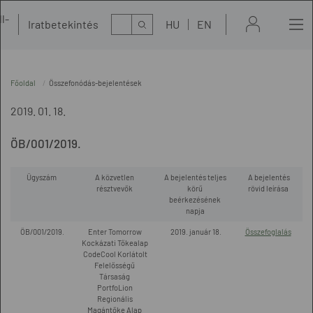
l-
Kereső
Iratbetekintés
HU
EN
t
Főoldal
Összefonódás-bejelentések
2019. 01. 18.
ÖB/001/2019.
Ügyszám
A közvetlen
A bejelentés teljes
A bejelentés
résztvevők
körű
rövid leírása
beérkezésének
napja
ÖB/001/2019.
Enter Tomorrow
2019. január 18.
Összefoglalás
Kockázati Tőkealap
CodeCool Korlátolt
Felelősségű
Társaság
PortfoLion
Regionális
Magántőke Alap