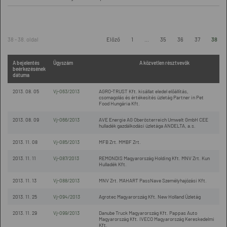
38 - 38. oldal
Előző
1
...
35
36
37
38
A bejelentés
Ügyszám
A közvetlen résztvevők
beérkezésének
dátuma
2013. 08. 05
Vj-063/2013
AGRO-TRUST Kft. kisállat eledel előállítás,
csomagolás és értékesítés üzletág Partner in Pet
Food Hungária Kft.
2013. 08. 09
Vj-066/2013
AVE Energie AG Oberösterreich Umwelt GmbH CEE
hulladék gazdálkodási üzletága ANDELTA, a.s.
2013. 11. 08
Vj-085/2013
MFB Zrt. MMBF Zrt.
2013. 11. 11
Vj-087/2013
REMONDIS Magyarország Holding Kft. MNV Zrt. Kun
Hulladék Kft.
2013. 11. 13
Vj-088/2013
MNV Zrt. MAHART PassNave Személyhajózási Kft.
2013. 11. 25
Vj-094/2013
Agrotec Magyarország Kft. New Holland Üzletág
2013. 11. 29
Vj-099/2013
Danube Truck Magyarország Kft. Pappas Auto
Magyarország Kft. IVECO Magyarország Kereskedelmi
Kft.