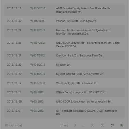
2013. 12. 12
Vj-105/2013
A&M Private Equity Invest GmbH Vaudeville
Ingatlanberuházó Kft.
2013. 12. 30
Vj-115/2013
Pannon Pulyka Kft. UBM Agro Zrt.
2012. 12. 21
Vj-109/2012
Nemzeti Infokommunikációs Szolgáltató Zrt.
IdomSoft Informatikai Zrt.
2012. 12. 21
Vj-110/2012
UNIÓ COOP Szövetkezeti és Kereskedelmi Zrt. Salgó
Center COOP Zrt.
2012. 12. 21
Vj-107/2012
Credigen Bank Zrt. Budapest Bank Zrt.
2012. 12. 20
Vj-106/2012
Nyírzem Zrt.
2012. 12. 20
Vj-103/2012
Nyugat-nógrádi-COOP Zrt. Nyírzem Zrt.
2012. 12. 14
Vj-100/2012
Vörösvár Invest Kft. Vörösvár Kft.
2012. 12. 11
Vj-96/2012
Office Depot Hungary Kft. CENKES16 Kft.
2012. 12. 05
Vj-95/2012
UNIÓ COOP Szövetkezeti és Kereskedelmi Zrt.
2012. 12. 01
Vj-93/2012
OTP Fordulat Tőkealap D-ÉG Zrt. D-ÉG Thermoset
Kft.
38 - 38. oldal
Előző
1
...
35
36
37
38