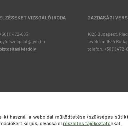
JELZÉSEKET VIZSGÁLÓ IRODA
GAZDASÁGI VERS
+36 (1) 472-8851
1026 Budapest, Riadó
ugyfelszolgalat@gvh.hu
levélcím: 1534 Budap
iztosítási kérdőív
telefon: +36 (1) 472-
ie-k) használ a weboldal működtetése (szükséges sütik)
mációkért kérjük, olvassa el
részletes tájékoztató
nkat.