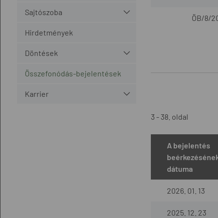
Sajtószoba
ÖB/8/20
Hirdetmények
Döntések
Összefonódás-bejelentések
Karrier
3 - 38. oldal
A bejelentés
beérkezéséne
dátuma
2026. 01. 13
2025. 12. 23