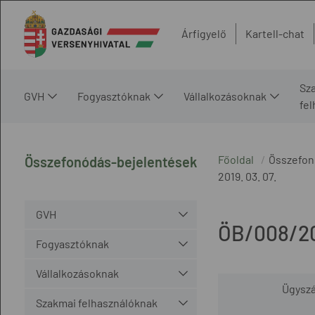
Árfigyelő
Kartell-chat
Sz
GVH
Fogyasztóknak
Vállalkozásoknak
fe
Főoldal
Összefon
Összefonódás-bejelentések
2019. 03. 07.
GVH
ÖB/008/20
Fogyasztóknak
Vállalkozásoknak
Ügysz
Szakmai felhasználóknak