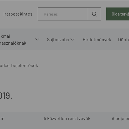
Kereső
Iratbetekintés
Oldaltérk
akmai
Sajtószoba
Hirdetmények
Dönt
lhasználóknak
ódás-bejelentések
19.
ám
A közvetlen résztvevők
A bejel