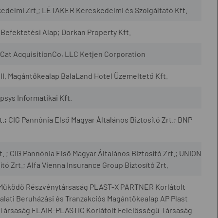
edelmi Zrt.; LÉTAKER Kereskedelmi és Szolgáltató Kft.
Befektetési Alap; Dorkan Property Kft.
Cat AcquisitionCo, LLC Ketjen Corporation
II. Magántőkealap BalaLand Hotel Üzemeltető Kft.
sys Informatikai Kft.
t.; CIG Pannónia Első Magyar Általános Biztosító Zrt.; BNP
t. ; CIG Pannónia Első Magyar Általános Biztosító Zrt.; UNION
tó Zrt.; Alfa Vienna Insurance Group Biztosító Zrt.
Működő Részvénytársaság PLAST-X PARTNER Korlátolt
alati Beruházási és Tranzakciós Magántőkealap AP Plast
 Társaság FLAIR-PLASTIC Korlátolt Felelősségű Társaság