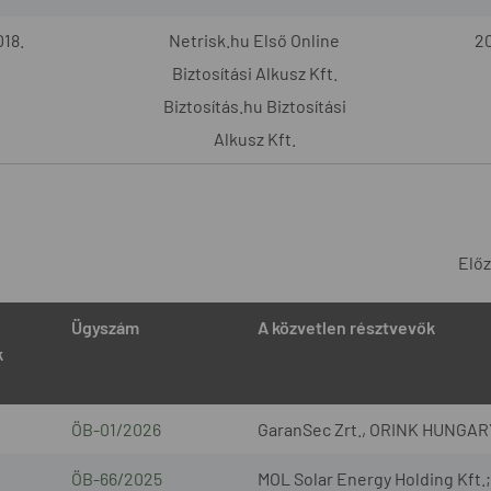
18.
Netrisk.hu Első Online
20
Biztosítási Alkusz Kft.
Biztosítás.hu Biztosítási
Alkusz Kft.
Elő
Ügyszám
A közvetlen résztvevők
k
ÖB-01/2026
GaranSec Zrt., ORINK HUNGARY
ÖB-66/2025
MOL Solar Energy Holding Kft.; 