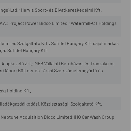
gs) Ltd.; Hervis Sport- és Divatkereskedelmi Kft.
.A.; Project Power Bidco Limited ; Watermill-CT Holdings
mi és Szolgáltató Kft.; Sofidel Hungary Kft. saját márkás
ága; Sofidel Hungary Kft.
apkezelő Zrt.; MFB Vállalati Beruházási és Tranzakciós
s Gábor; Büttner és Társai Szerszámelemgyártó és
ág Holding Kft.
adékgazdálkodási, Köztisztasági, Szolgáltató Kft.
 ;Neptune Acquisition Bidco Limited;IMO Car Wash Group