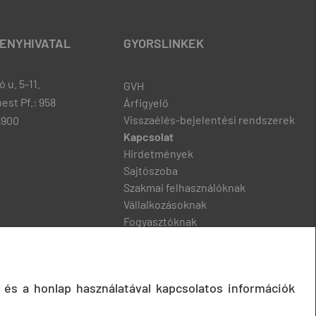
ENYHIVATAL
GYORSLINKEK
 u. 5-11.
GVH
est Pf.: 958
Árfigyelő
Visszaélés-bejelentési rendszerek
8900
Kapcsolat
Hirdetmények
Sajtószoba
Szakmai felhasználóknak
Vállalkozásoknak
Fogyasztóknak
Podcast
 és a honlap használatával kapcsolatos információk