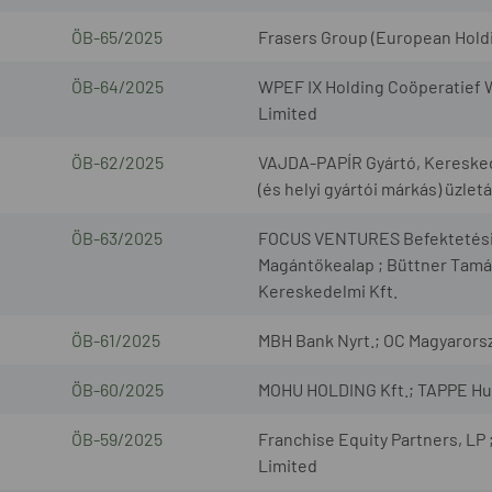
ÖB-65/2025
Frasers Group (European Holdin
ÖB-64/2025
WPEF IX Holding Coöperatief W
Limited
ÖB-62/2025
VAJDA-PAPÍR Gyártó, Kereskedel
(és helyi gyártói márkás) üzlet
ÖB-63/2025
FOCUS VENTURES Befektetési Al
Magántőkealap ; Büttner Tamá
Kereskedelmi Kft.
ÖB-61/2025
MBH Bank Nyrt.; OC Magyarorsz
ÖB-60/2025
MOHU HOLDING Kft.; TAPPE Hull
ÖB-59/2025
Franchise Equity Partners, LP
Limited