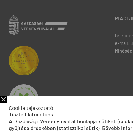
PIACI 
telefon: 
e-mail: 
Minőségb
Cookie tájékoztató
Tisztelt látogatónk!
A Gazdasági Versenyhivatal honlapja sütiket (cook
gyűjtése érdekében (statisztikai sütik). Bővebb infor