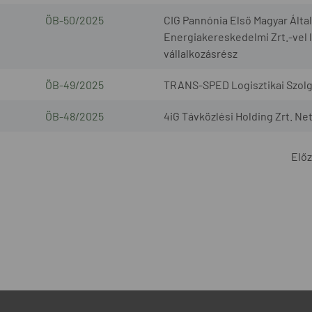
ÖB-50/2025
CIG Pannónia Első Magyar Által
Energiakereskedelmi Zrt.-vel l
vállalkozásrész
ÖB-49/2025
TRANS-SPED Logisztikai Szolgál
ÖB-48/2025
4iG Távközlési Holding Zrt. Ne
Elő