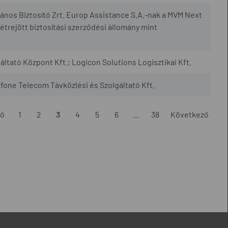
ános Biztosító Zrt. Europ Assistance S.A.-nak a MVM Next
étrejött biztosítási szerződési állomány mint
tató Központ Kft.; Logicon Solutions Logisztikai Kft.
tfone Telecom Távközlési és Szolgáltató Kft.
ző
1
2
3
4
5
6
...
38
Következő