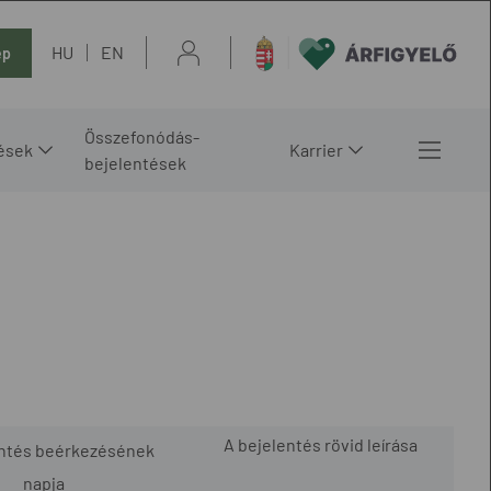
HU
EN
ép
Összefonódás-
ések
Karrier
bejelentések
A bejelentés rövid leírása
entés beérkezésének
napja