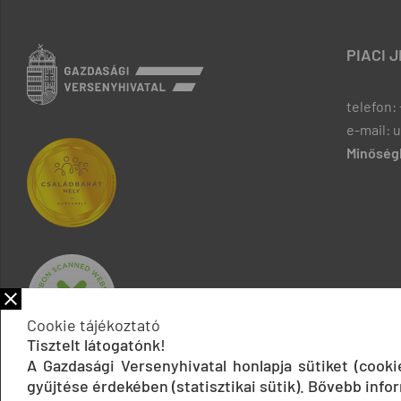
PIACI 
telefon: 
e-mail: 
Minőségb
Cookie tájékoztató
Tisztelt látogatónk!
A Gazdasági Versenyhivatal honlapja sütiket (cook
gyűjtése érdekében (statisztikai sütik). Bővebb infor