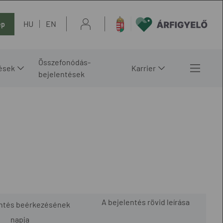
HU
EN
ép
Összefonódás-
ések
Karrier
bejelentések
A bejelentés rövid leírása
entés beérkezésének
napja