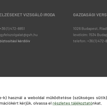
JELZÉSEKET VIZSGÁLÓ IRODA
GAZDASÁGI VERS
+36 (1) 472-8851
1026 Budapest, Riadó
ugyfelszolgalat@gvh.hu
levélcím: 1534 Budap
iztosítási kérdőív
telefon: +36 (1) 472-
ie-k) használ a weboldal működtetése (szükséges sütik)
mációkért kérjük, olvassa el
részletes tájékoztató
nkat.