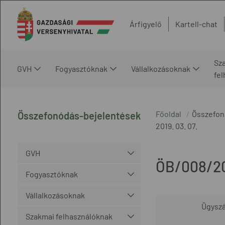
Árfigyelő
Kartell-chat
Sz
GVH
Fogyasztóknak
Vállalkozásoknak
fe
Főoldal
Összefon
Összefonódás-bejelentések
2019. 03. 07.
GVH
ÖB/008/20
Fogyasztóknak
Vállalkozásoknak
Ügysz
Szakmai felhasználóknak