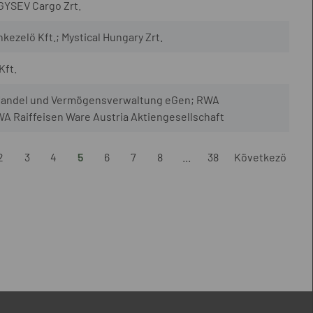
 GYSEV Cargo Zrt.
elő Kft.; Mystical Hungary Zrt.
Kft.
 Handel und Vermögensverwaltung eGen; RWA
A Raiffeisen Ware Austria Aktiengesellschaft
2
3
4
5
6
7
8
...
38
Következő