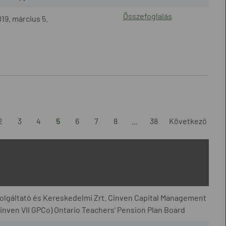
Összefoglalás
19. március 5.
2
3
4
5
6
7
8
...
38
Következő
lgáltató és Kereskedelmi Zrt. Cinven Capital Management
(Cinven VII GPCo) Ontario Teachers' Pension Plan Board