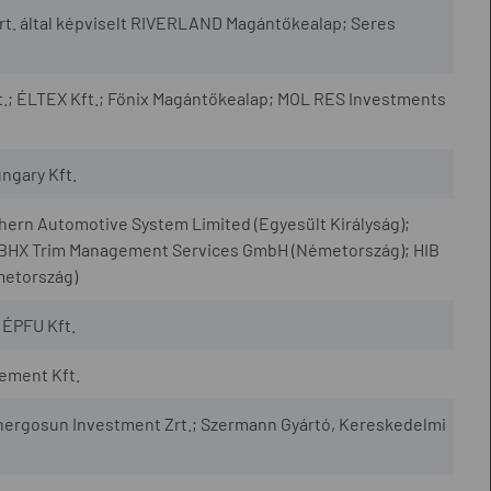
. által képviselt RIVERLAND Magántőkealap; Seres
t.; ÉLTEX Kft.; Főnix Magántőkealap; MOL RES Investments
ungary Kft.
ern Automotive System Limited (Egyesült Királyság);
BHX Trim Management Services GmbH (Németország); HIB
metország)
ÉPFU Kft.
ement Kft.
ergosun Investment Zrt.; Szermann Gyártó, Kereskedelmi