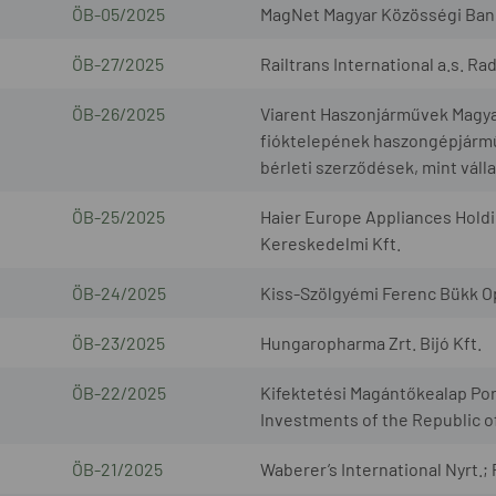
ÖB-05/2025
MagNet Magyar Közösségi Bank 
ÖB-27/2025
Railtrans International a.s. R
ÖB-26/2025
Viarent Haszonjárművek Magyaro
fióktelepének haszongépjárműv
bérleti szerződések, mint váll
ÖB-25/2025
Haier Europe Appliances Holdi
Kereskedelmi Kft.
ÖB-24/2025
Kiss-Szölgyémi Ferenc Bükk O
ÖB-23/2025
Hungaropharma Zrt. Bijó Kft.
ÖB-22/2025
Kifektetési Magántőkealap Por
Investments of the Republic o
ÖB-21/2025
Waberer’s International Nyrt