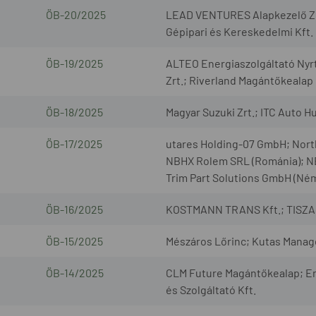
ÖB-20/2025
LEAD VENTURES Alapkezelő Zrt
Gépipari és Kereskedelmi Kft.
ÖB-19/2025
ALTEO Energiaszolgáltató Nyr
Zrt.; Riverland Magántőkealap
ÖB-18/2025
Magyar Suzuki Zrt.; ITC Auto H
ÖB-17/2025
utares Holding-07 GmbH; North
NBHX Rolem SRL (Románia); N
Trim Part Solutions GmbH (Né
ÖB-16/2025
KOSTMANN TRANS Kft.; TISZA 
ÖB-15/2025
Mészáros Lőrinc; Kutas Manag
ÖB-14/2025
CLM Future Magántőkealap; En
és Szolgáltató Kft.