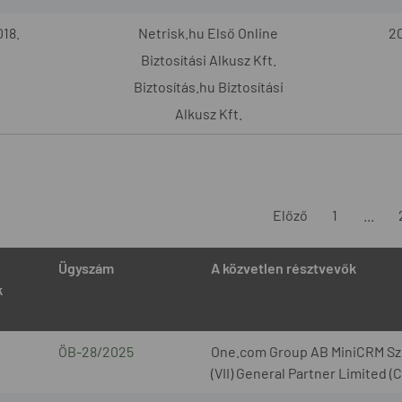
18.
Netrisk.hu Első Online
20
Biztosítási Alkusz Kft.
Biztosítás.hu Biztosítási
Alkusz Kft.
Előző
1
...
Ügyszám
A közvetlen résztvevők
k
ÖB-28/2025
One.com Group AB MiniCRM Szo
(VII) General Partner Limited 