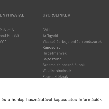
ENYHIVATAL
GYORSLINKEK
 u. 5-11.
GVH
est Pf.: 958
Árfigyelő
Visszaélés-bejelentési rendszerek
8900
Kapcsolat
Hirdetmények
Sajtószoba
Szakmai felhasználóknak
Vállalkozásoknak
Fogyasztóknak
Podcast
 és a honlap használatával kapcsolatos információk