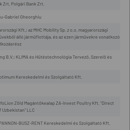
Zrt. Polgári Bank Zrt.
adu-Gabriel Gheorghiu
rszági Kft.; az MHC Mobility Sp. z o.o. magyarországi
ekből álló járműflottája, és az ezen járművekre vonatkozó
alkozásrész
ng B.V.; KLIMA és Hűtéstechnológia Tervező, Szerelő és
ptimum Kereskedelmi és Szolgáltató Kft.
foLion Zöld Magántőkealap ZA-Invest Poultry Kft. "Direct
f Uzbekistan" LLC
.; PANNON-BUSZ-RENT Kereskedelmi és Szolgáltató Kft.