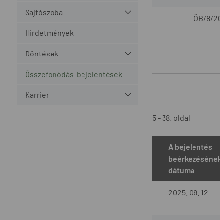
Sajtószoba
ÖB/8/20
Hirdetmények
Döntések
Összefonódás-bejelentések
Karrier
5 - 38. oldal
A bejelentés
beérkezéséne
dátuma
2025. 06. 12