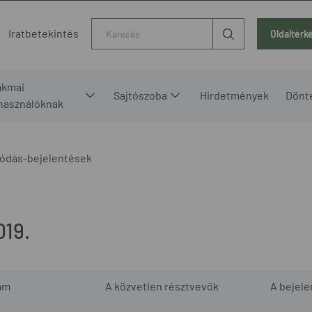
Kereső
Iratbetekintés
Oldaltérk
akmai
Sajtószoba
Hirdetmények
Dönt
lhasználóknak
ódás-bejelentések
19.
ám
A közvetlen résztvevők
A bejel