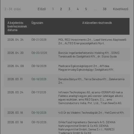
2 - 38. oldal
Előző
1
2
3
4
5
...
38
Következő
A bejelentés
Ügyszám
A közvetlen résztvevők
beérkezésének
dátuma
2026. 04. 24
ÖB-21/2026
MOL RES Investments Zrt., Lead Ventures Alapkezelő
Zrt., ALTEO Energiaszolgáltató Nyrt.
2026. 04. 20
ÖB-20/2026
Bonitás Ingatlanbefektetési Holding Kft., SONIC
Tanácsadó és Szolgáltató Kft., dr. Sipos Gyula
2026. 04. 09
ÖB-19/2026
Medicare Egészségközpont Zrt., Affidea
Magyarország Egészségügyi Szolgáltató Kft.
2026. 03. 31
ÖB-18/2026
Danubia Bánya Kft., Terra Danubia Kft., Zalakerámia
Zrt.
2026. 03. 24
ÖB-17/2026
Infineon Technologies AG, az ams-OSRAM AG-nak a
Fabless analóg/vegyes jelű szenzor üzletágat alkotó
egyes eszközei, ams R&D Spain, S.L., ams
Semiconductors India, Pvt. Ltd., Titan NewCo AG;
2026. 03. 18
ÖB-16/2026
4iG Űr és Védelmi Technológiák Zrt.; HeliControl Kft.
2026. 03. 18
ÖB-15/2026
Orkla Food Ingredients Denmark A/S; SENNA
Nahrungsmittel GmbH & Co KG; SENNA
Nahrungsmittel GmbH; Senna S.r.l.; MARESI
Trademark GmbH & Co KG