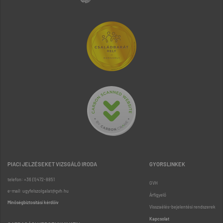
PIACI JELZÉSEKET VIZSGÁLÓ IRODA
GYORSLINKEK
telefon: +36 (1) 472-8851
GVH
e-mail: ugyfelszolgalat@gvh.hu
Árfigyelő
Minőségbiztosítási kérdőív
Visszaélés-bejelentési rendszerek
Kapcsolat