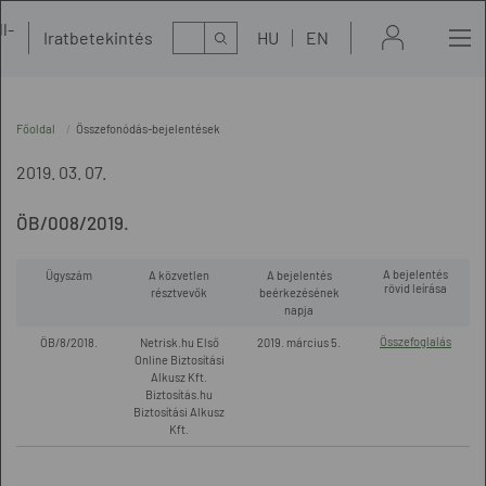
l-
Kereső
Iratbetekintés
HU
EN
t
Főoldal
Összefonódás-bejelentések
2019. 03. 07.
ÖB/008/2019.
A bejelentés
Ügyszám
A közvetlen
A bejelentés
rövid leírása
résztvevők
beérkezésének
napja
Összefoglalás
ÖB/8/2018.
Netrisk.hu Első
2019. március 5.
Online Biztosítási
Alkusz Kft.
Biztosítás.hu
Biztosítási Alkusz
Kft.