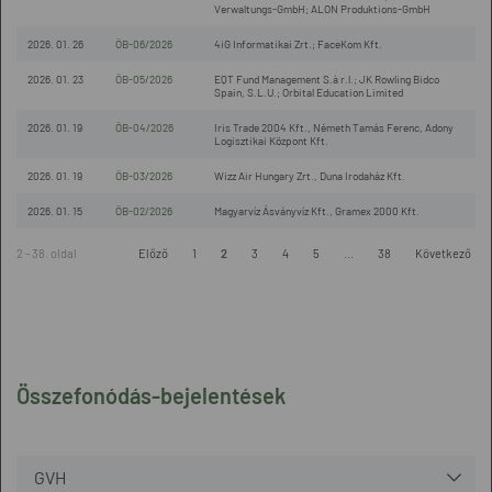
Verwaltungs-GmbH; ALON Produktions-GmbH
2026. 01. 26
ÖB-06/2026
4iG Informatikai Zrt.; FaceKom Kft.
2026. 01. 23
ÖB-05/2026
EQT Fund Management S.à r.l.; JK Rowling Bidco
Spain, S.L.U.; Orbital Education Limited
2026. 01. 19
ÖB-04/2026
Iris Trade 2004 Kft., Németh Tamás Ferenc, Adony
Logisztikai Központ Kft.
2026. 01. 19
ÖB-03/2026
Wizz Air Hungary Zrt., Duna Irodaház Kft.
2026. 01. 15
ÖB-02/2026
Magyarvíz Ásványvíz Kft., Gramex 2000 Kft.
2 - 38. oldal
Előző
1
2
3
4
5
...
38
Következő
Összefonódás-bejelentések
GVH