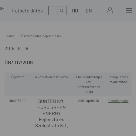
l-
Kereső
Iratbetekintés
HU
EN
t
Főoldal
Összefonódás-bejelentések
2019. 04. 18.
ÖB/017/2019.
Ügyszám
A közvetlen résztvevők
A bejelentés teljes
A bejelentés
körű
rövid leírása
beérkezésének
napja
SUNTEO Kft.
ÖB/017/2019.
2019. április 16.
Összefoglalás
EURO GREEN
ENERGY
Fejlesztő és
Szolgáltató Kft.