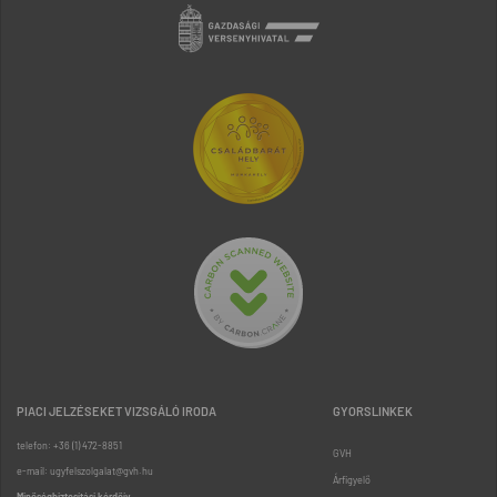
PIACI JELZÉSEKET VIZSGÁLÓ IRODA
GYORSLINKEK
telefon: +36 (1) 472-8851
GVH
e-mail: ugyfelszolgalat@gvh.hu
Árfigyelő
Minőségbiztosítási kérdőív