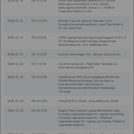
2026. 03. 18
ÖB-15/2026
Orkla Food Ingredients Denmark A/S; SENNA
Nahrungsmittel GmbH & Co KG; SENNA
Nahrungsmittel GmbH; Senna S.r.l.; MARESI
Trademark GmbH & Co KG
2026. 03. 13
ÖB-14/2026
Daimler Truck AG; Gamma 7 Daimler Truck
Grundstücksverwaltung GmbH; Josef Paul GmbH &
Co. KG; Josef Paul
2026. 03. 13
ÖB-13/2026
HOME Ingatlanfejlesztő Alap Arkad Szeged G.M.B.H. &
CO. KG Magyarország Fióktelep Szeged Árkád
bevásárlóközpont, mint vállalkozásrész
2026. 02. 24
ÖB-12/2026
Express One Hungary Kft.; Delivery Solutions Zrt.
2026. 02. 20
ÖB-11/2026
4iG Informatikai Zrt.; Mobil Adat Távközlési és
Informatikai Szolgáltató Kft.
2026. 02. 10
ÖB-10/2026
Futball Invest 2007 Sportszolgáltató Zártkörűen
Működő Részvénytársaság; Casinos Austria
International GmbH; Casino Sopron
Szórakoztatásszervező Korlátolt Felelősségű
Társaság
2026. 02. 04
ÖB-09/2026
Henkel AG & Co. KGaA,, Aqua Adhesives I GmbH
2026. 02. 03
ÖB-08/2026
Magyar Posta Takarék Ingatlan Befektetési Alap;
Piccadilly Ingatlanberuházó Kft. ingatlan-portfóliója;
Piccadilly Ingatlanberuházó Kft.; Palladium
Ingatlanberuházó Kft. ingatlan-portfóliója; Palladium
Ingatlanberuházó Kft.