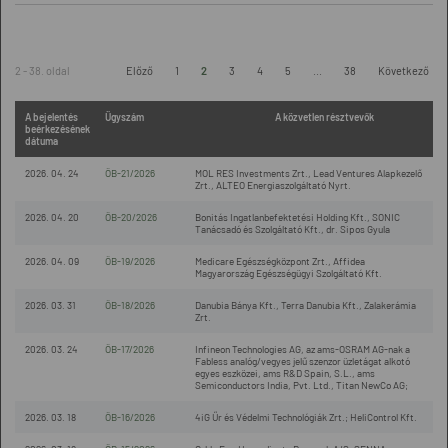
2 - 38. oldal
Előző
1
2
3
4
5
...
38
Következő
A bejelentés
Ügyszám
A közvetlen résztvevők
beérkezésének
dátuma
2026. 04. 24
ÖB-21/2026
MOL RES Investments Zrt., Lead Ventures Alapkezelő
Zrt., ALTEO Energiaszolgáltató Nyrt.
2026. 04. 20
ÖB-20/2026
Bonitás Ingatlanbefektetési Holding Kft., SONIC
Tanácsadó és Szolgáltató Kft., dr. Sipos Gyula
2026. 04. 09
ÖB-19/2026
Medicare Egészségközpont Zrt., Affidea
Magyarország Egészségügyi Szolgáltató Kft.
2026. 03. 31
ÖB-18/2026
Danubia Bánya Kft., Terra Danubia Kft., Zalakerámia
Zrt.
2026. 03. 24
ÖB-17/2026
Infineon Technologies AG, az ams-OSRAM AG-nak a
Fabless analóg/vegyes jelű szenzor üzletágat alkotó
egyes eszközei, ams R&D Spain, S.L., ams
Semiconductors India, Pvt. Ltd., Titan NewCo AG;
2026. 03. 18
ÖB-16/2026
4iG Űr és Védelmi Technológiák Zrt.; HeliControl Kft.