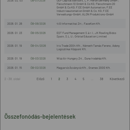
2026. 02. 03
ÖB-07/2026
OEP Capital Advisors, L.P; Heron Germany GmbH ;
Fleischmann 10 GmbH & Co KG; Fleischmann 20
GmbH & Co KG; F.EE GmbH Automation; F.EE
Industrieautomation GmbH & Co. KG; F.EE
Verwaltungs-GmbH; ALON Produktions-GmbH
2026. 01. 26
ÖB-06/2026
4iG Informatikai Zrt.; FaceKom Kft.
2026. 01. 23
ÖB-05/2026
EQT Fund Management S.à r.l.; JK Rowling Bidco
Spain, S.L.U.; Orbital Education Limited
2026. 01. 19
ÖB-04/2026
Iris Trade 2004 Kft., Németh Tamás Ferenc, Adony
Logisztikai Központ Kft.
2026. 01. 19
ÖB-03/2026
Wizz Air Hungary Zrt., Duna Irodaház Kft.
2026. 01. 15
ÖB-02/2026
Magyarvíz Ásványvíz Kft., Gramex 2000 Kft.
2 - 38. oldal
Előző
1
2
3
4
5
...
38
Következő
Összefonódás-bejelentések