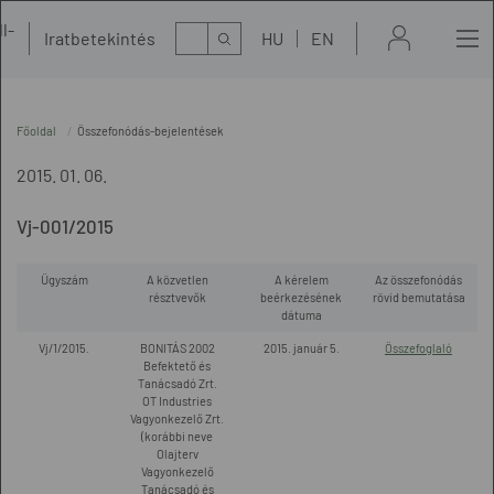
l-
Kereső
Iratbetekintés
HU
EN
t
Főoldal
Összefonódás-bejelentések
2015. 01. 06.
Vj-001/2015
Ügyszám
A közvetlen
A kérelem
Az összefonódás
résztvevők
beérkezésének
rövid bemutatása
dátuma
Vj/1/2015.
BONITÁS 2002
2015. január 5.
Összefoglaló
Befektető és
Tanácsadó Zrt.
OT Industries
Vagyonkezelő Zrt.
(korábbi neve
Olajterv
Vagyonkezelő
Tanácsadó és