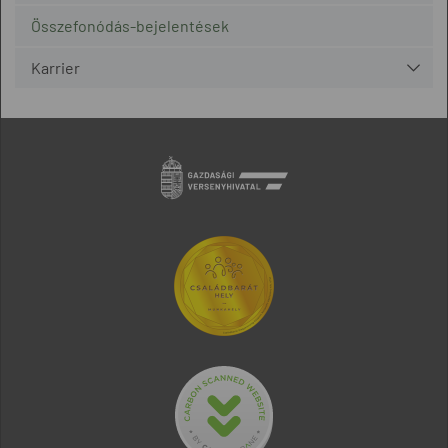
Összefonódás-bejelentések
Karrier