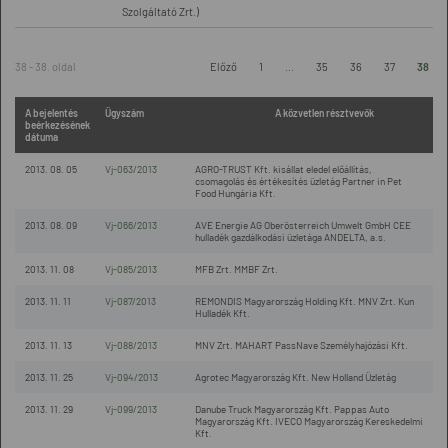
Szolgáltató Zrt.)
38 - 38. oldal
Előző
1
...
35
36
37
38
A bejelentés
Ügyszám
A közvetlen résztvevők
beérkezésének
dátuma
2013. 08. 05
Vj-063/2013
AGRO-TRUST Kft. kisállat eledel előállítás,
csomagolás és értékesítés üzletág Partner in Pet
Food Hungária Kft.
2013. 08. 09
Vj-066/2013
AVE Energie AG Oberösterreich Umwelt GmbH CEE
hulladék gazdálkodási üzletága ANDELTA, a.s.
2013. 11. 08
Vj-085/2013
MFB Zrt. MMBF Zrt.
2013. 11. 11
Vj-087/2013
REMONDIS Magyarország Holding Kft. MNV Zrt. Kun
Hulladék Kft.
2013. 11. 13
Vj-088/2013
MNV Zrt. MAHART PassNave Személyhajózási Kft.
2013. 11. 25
Vj-094/2013
Agrotec Magyarország Kft. New Holland Üzletág
2013. 11. 29
Vj-099/2013
Danube Truck Magyarország Kft. Pappas Auto
Magyarország Kft. IVECO Magyarország Kereskedelmi
Kft.