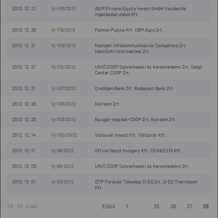
2013. 12. 12
Vj-105/2013
A&M Private Equity Invest GmbH Vaudeville
Ingatlanberuházó Kft.
2013. 12. 30
Vj-115/2013
Pannon Pulyka Kft. UBM Agro Zrt.
2012. 12. 21
Vj-109/2012
Nemzeti Infokommunikációs Szolgáltató Zrt.
IdomSoft Informatikai Zrt.
2012. 12. 21
Vj-110/2012
UNIÓ COOP Szövetkezeti és Kereskedelmi Zrt. Salgó
Center COOP Zrt.
2012. 12. 21
Vj-107/2012
Credigen Bank Zrt. Budapest Bank Zrt.
2012. 12. 20
Vj-106/2012
Nyírzem Zrt.
2012. 12. 20
Vj-103/2012
Nyugat-nógrádi-COOP Zrt. Nyírzem Zrt.
2012. 12. 14
Vj-100/2012
Vörösvár Invest Kft. Vörösvár Kft.
2012. 12. 11
Vj-96/2012
Office Depot Hungary Kft. CENKES16 Kft.
2012. 12. 05
Vj-95/2012
UNIÓ COOP Szövetkezeti és Kereskedelmi Zrt.
2012. 12. 01
Vj-93/2012
OTP Fordulat Tőkealap D-ÉG Zrt. D-ÉG Thermoset
Kft.
38 - 38. oldal
Előző
1
...
35
36
37
38