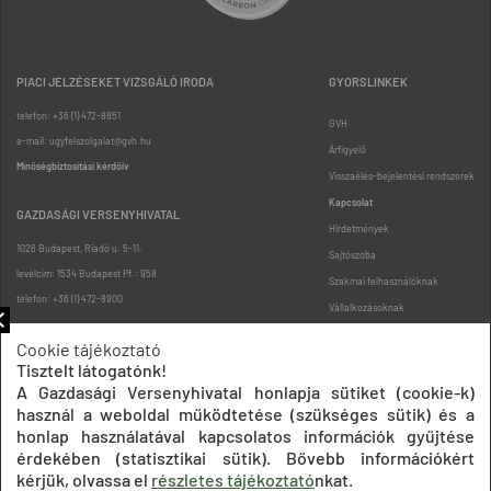
PIACI JELZÉSEKET VIZSGÁLÓ IRODA
GYORSLINKEK
telefon: +36 (1) 472-8851
GVH
e-mail: ugyfelszolgalat@gvh.hu
Árfigyelő
Minőségbiztosítási kérdőív
Visszaélés-bejelentési rendszerek
Kapcsolat
GAZDASÁGI VERSENYHIVATAL
Hirdetmények
1026 Budapest, Riadó u. 5-11.
Sajtószoba
levélcím: 1534 Budapest Pf.: 958
Szakmai felhasználóknak
telefon: +36 (1) 472-8900
Vállalkozásoknak
Fogyasztóknak
Cookie tájékoztató
Podcast
Tisztelt látogatónk!
Oldaltérkép
A Gazdasági Versenyhivatal honlapja sütiket (cookie-k)
használ a weboldal működtetése (szükséges sütik) és a
honlap használatával kapcsolatos információk gyűjtése
érdekében (statisztikai sütik). Bővebb információkért
kérjük, olvassa el
részletes tájékoztató
nkat.