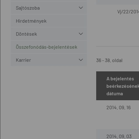
Sajtószoba
Vj/22/201
Hirdetmények
Döntések
Összefonódás-bejelentések
Karrier
36 - 38. oldal
A bejelentés
beérkezéséne
dátuma
2014. 09. 16
2014. 09. 03