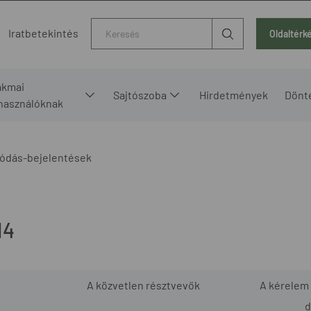
Kereső
Iratbetekintés
Oldaltérk
akmai
Sajtószoba
Hirdetmények
Dönt
lhasználóknak
ódás-bejelentések
14
A közvetlen résztvevők
A kérelem
d