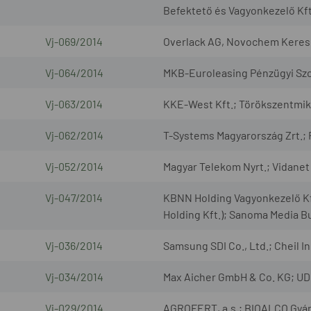
Befektető és Vagyonkezelő Kft.
Vj-069/2014
Overlack AG, Novochem Keresk
Vj-064/2014
MKB-Euroleasing Pénzügyi Szolg
Vj-063/2014
KKE-West Kft.; Törökszentmik
Vj-062/2014
T-Systems Magyarország Zrt.; 
Vj-052/2014
Magyar Telekom Nyrt.; Vidanet 
Vj-047/2014
KBNN Holding Vagyonkezelő Kft
Holding Kft.); Sanoma Media B
Vj-036/2014
Samsung SDI Co., Ltd.; Cheil In
Vj-034/2014
Max Aicher GmbH & Co. KG; UD 
Vj-029/2014
AGROFERT, a.s.; BIOALCO Gyárt