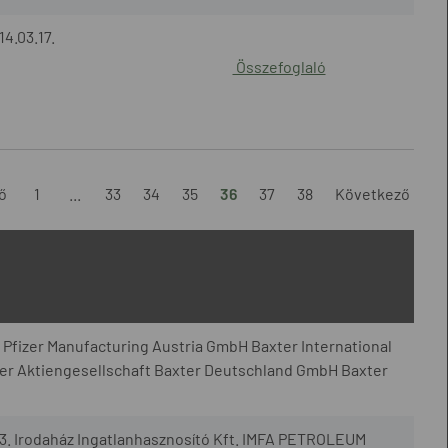
14.03.17.
Összefoglaló
ő
1
...
33
34
35
36
37
38
Következő
s Pfizer Manufacturing Austria GmbH Baxter International
ter Aktiengesellschaft Baxter Deutschland GmbH Baxter
3. Irodaház Ingatlanhasznosító Kft. IMFA PETROLEUM