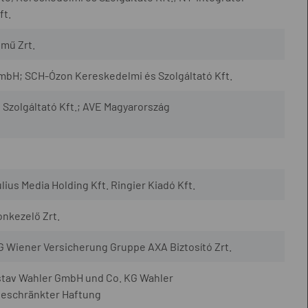
ft.
mű Zrt.
bH; SCH-Ózon Kereskedelmi és Szolgáltató Kft.
Szolgáltató Kft.; AVE Magyarország
ius Media Holding Kft. Ringier Kiadó Kft.
onkezelő Zrt.
iener Versicherung Gruppe AXA Biztosító Zrt.
av Wahler GmbH und Co. KG Wahler
beschränkter Haftung