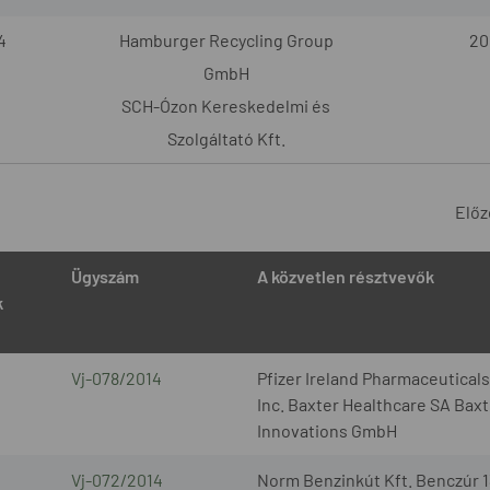
4
Hamburger Recycling Group
20
GmbH
SCH-Ózon Kereskedelmi és
Szolgáltató Kft.
Előz
Ügyszám
A közvetlen résztvevők
k
Vj-078/2014
Pfizer Ireland Pharmaceutical
Inc. Baxter Healthcare SA Bax
Innovations GmbH
Vj-072/2014
Norm Benzinkút Kft. Benczúr 1