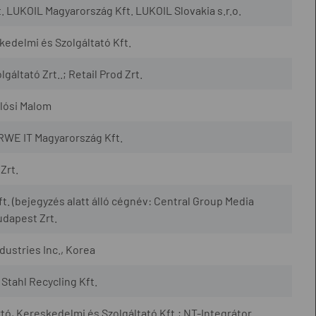
 LUKOIL Magyarország Kft. LUKOIL Slovakia s.r.o.
edelmi és Szolgáltató Kft.
áltató Zrt..; Retail Prod Zrt.
lósi Malom
RWE IT Magyarország Kft.
Zrt.
. (bejegyzés alatt álló cégnév: Central Group Media
udapest Zrt.
dustries Inc., Korea
Stahl Recycling Kft.
ó, Kereskedelmi és Szolgáltató Kft.; NT-Integrátor