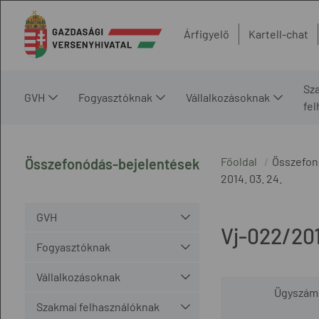
Árfigyelő
Kartell-chat
Sz
GVH
Fogyasztóknak
Vállalkozásoknak
fe
Főoldal
Összefon
Összefonódás-bejelentések
2014. 03. 24.
GVH
Vj-022/20
Fogyasztóknak
Vállalkozásoknak
Ügyszám
Szakmai felhasználóknak