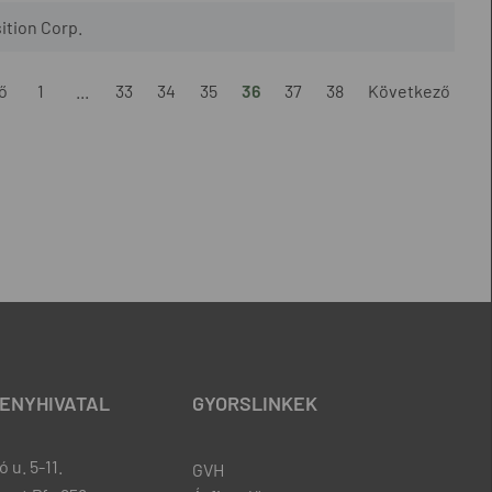
ition Corp.
ő
1
...
33
34
35
36
37
38
Következő
ENYHIVATAL
GYORSLINKEK
 u. 5-11.
GVH