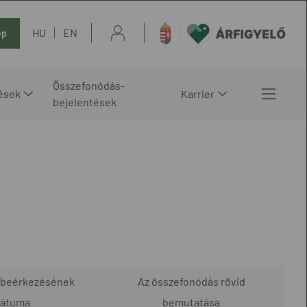
HU
EN
ép
Összefonódás-
ések
Karrier
bejelentések
 beérkezésének
Az összefonódás rövid
átuma
bemutatása