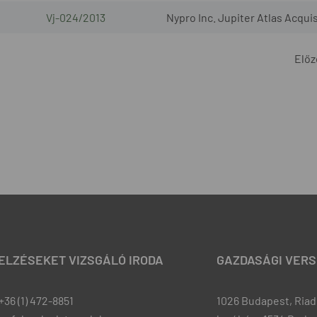
Vj-024/2013
Nypro Inc. Jupiter Atlas Acquis
Előz
JELZÉSEKET VIZSGÁLÓ IRODA
GAZDASÁGI VERS
+36 (1) 472-8851
1026 Budapest, Riadó