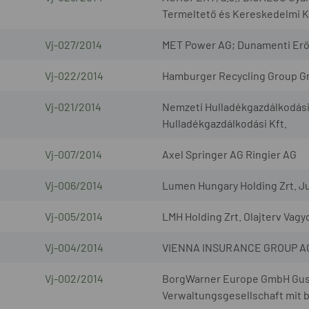
Termeltető és Kereskedelmi K
Vj-027/2014
MET Power AG; Dunamenti Erő
Vj-022/2014
Hamburger Recycling Group Gm
Vj-021/2014
Nemzeti Hulladékgazdálkodási 
Hulladékgazdálkodási Kft.
Vj-007/2014
Axel Springer AG Ringier AG
Vj-006/2014
Lumen Hungary Holding Zrt. Jul
Vj-005/2014
LMH Holding Zrt. Olajterv Vagy
Vj-004/2014
VIENNA INSURANCE GROUP AG W
Vj-002/2014
BorgWarner Europe GmbH Gust
Verwaltungsgesellschaft mit 