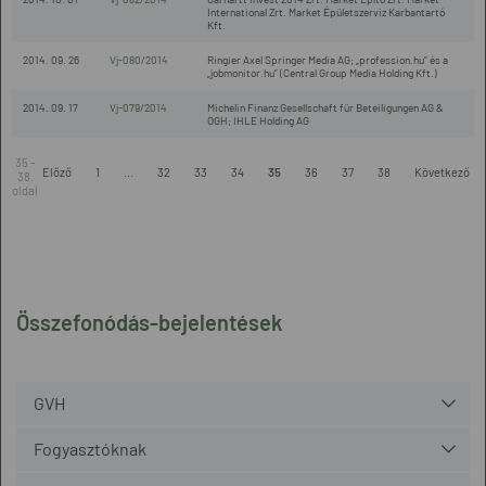
International Zrt. Market Épületszerviz Karbantartó
Kft.
2014. 09. 26
Vj-080/2014
Ringier Axel Springer Media AG; „profession.hu” és a
„jobmonitor.hu” (Central Group Media Holding Kft.)
2014. 09. 17
Vj-079/2014
Michelin Finanz Gesellschaft für Beteiligungen AG &
OGH; IHLE Holding AG
35 -
Előző
1
...
32
33
34
35
36
37
38
Következő
38.
oldal
Összefonódás-bejelentések
GVH
Fogyasztóknak