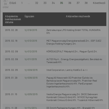
35 -
Előző
1
...
32
33
34
35
36
37
38
Következő
38.
oldal
A bejelentés
Ügyszám
A közvetlen résztvevők
beérkezésének
dátuma
2015. 02. 26
Vj-019/2015
Zentraleuropa LPG Holding GmbH TOTAL HUNGARIA
Kft.
2015. 02. 16
Vj-013/2015
MET Magyarország Energiakereskedő Zrt.; GDF SUEZ
Energia Holding Hungary Zrt.
2015. 02. 09
Vj-012/2015
KÖRÖSASZFALT Mélyépítő Zrt.; Magyar Építő Zrt.
2015. 02. 09
Vj-011/2015
ALTEO Nyrt.; Sinergy Energiaszolgáltató, Beruházó és
Tanácsadó Kft.
2015. 02. 05
Vj-009/2015
Intel Corporation; Lantiq HoldCo S.á.r.l.
2015. 01. 29
Vj-006/2015
Papag AG Newcredit OÜ Praktiker Építési és
Barkácspiacok Magyarország Kft. Praktiker Real
Estate Ingatlanhasznosító Kft. PanEuropean
Ingatlanhasznosító Kft.
2015. 01. 15
Vj-005/2015
Veolia Energia Magyarország Zrt. DKCE Debreceni
Kombinált Ciklusú Erőmű Kft. NYKCE Nyíregyházi
Kombinált Ciklusú Erőmű Kft. Tiszántúli Hőtermelő Kft.
2014. 11. 28
Vj-114/2014
DS Smith Packaging Hungary Kft.; Branaldi Kft