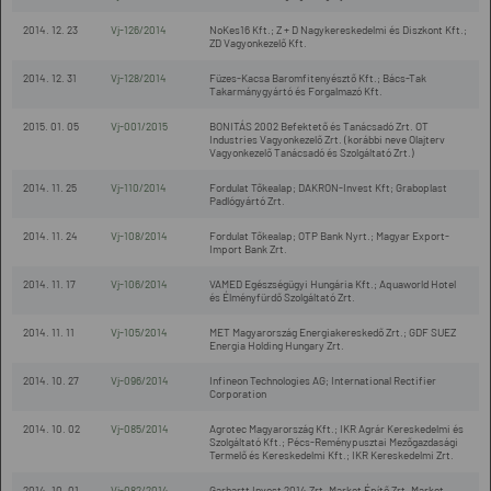
2014. 12. 23
Vj-126/2014
NoKes16 Kft.; Z + D Nagykereskedelmi és Diszkont Kft.;
ZD Vagyonkezelő Kft.
2014. 12. 31
Vj-128/2014
Füzes-Kacsa Baromfitenyésztő Kft.; Bács-Tak
Takarmánygyártó és Forgalmazó Kft.
2015. 01. 05
Vj-001/2015
BONITÁS 2002 Befektető és Tanácsadó Zrt. OT
Industries Vagyonkezelő Zrt. (korábbi neve Olajterv
Vagyonkezelő Tanácsadó és Szolgáltató Zrt.)
2014. 11. 25
Vj-110/2014
Fordulat Tőkealap; DAKRON-Invest Kft; Graboplast
Padlógyártó Zrt.
2014. 11. 24
Vj-108/2014
Fordulat Tőkealap; OTP Bank Nyrt.; Magyar Export-
Import Bank Zrt.
2014. 11. 17
Vj-106/2014
VAMED Egészségügyi Hungária Kft.; Aquaworld Hotel
és Élményfürdő Szolgáltató Zrt.
2014. 11. 11
Vj-105/2014
MET Magyarország Energiakereskedő Zrt.; GDF SUEZ
Energia Holding Hungary Zrt.
2014. 10. 27
Vj-096/2014
Infineon Technologies AG; International Rectifier
Corporation
2014. 10. 02
Vj-085/2014
Agrotec Magyarország Kft.; IKR Agrár Kereskedelmi és
Szolgáltató Kft.; Pécs-Reménypusztai Mezőgazdasági
Termelő és Kereskedelmi Kft.; IKR Kereskedelmi Zrt.
2014. 10. 01
Vj-082/2014
Garhartt Invest 2014 Zrt. Market Építő Zrt. Market