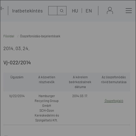
l-
Kereső
Iratbetekintés
HU
EN
t
Főoldal
Összefonódás-bejelentések
2014. 03. 24.
Vj-022/2014
Ügyszám
A közvetlen
A kérelem
Az összefonódás
résztvevők
beérkezésének
rövid bemutatása
dátuma
Vj/22/2014
Hamburger
2014.03.17.
Recycling Group
Összefoglaló
GmbH
SCH-Ózon
Kereskedelmi és
Szolgáltató Kft.