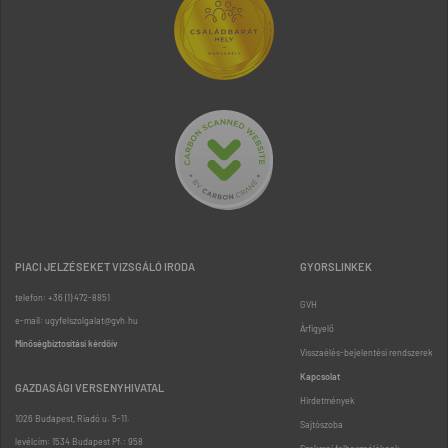
PIACI JELZÉSEKET VIZSGÁLÓ IRODA
GYORSLINKEK
telefon: +36 (1) 472-8851
GVH
e-mail: ugyfelszolgalat@gvh.hu
Árfigyelő
Minőségbiztosítási kérdőív
Visszaélés-bejelentési rendszerek
Kapcsolat
GAZDASÁGI VERSENYHIVATAL
Hirdetmények
1026 Budapest, Riadó u. 5-11.
Sajtószoba
levélcím: 1534 Budapest Pf.: 958