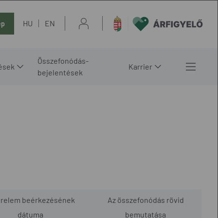
HU
EN
ép
Összefonódás-
ések
Karrier
bejelentések
érelem beérkezésének
Az összefonódás rövid
dátuma
bemutatása