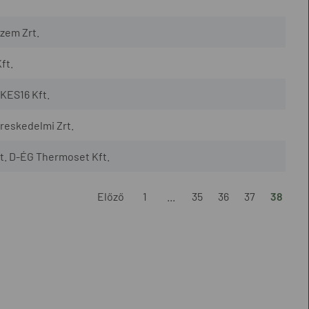
zem Zrt.
ft.
KES16 Kft.
reskedelmi Zrt.
t. D-ÉG Thermoset Kft.
Előző
1
...
35
36
37
38