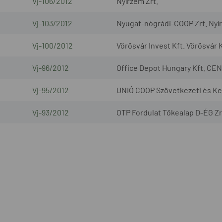
Vj-106/2012
Nyírzem Zrt.
Vj-103/2012
Nyugat-nógrádi-COOP Zrt. Nyír
Vj-100/2012
Vörösvár Invest Kft. Vörösvár K
Vj-96/2012
Office Depot Hungary Kft. CEN
Vj-95/2012
UNIÓ COOP Szövetkezeti és Ke
Vj-93/2012
OTP Fordulat Tőkealap D-ÉG Zr