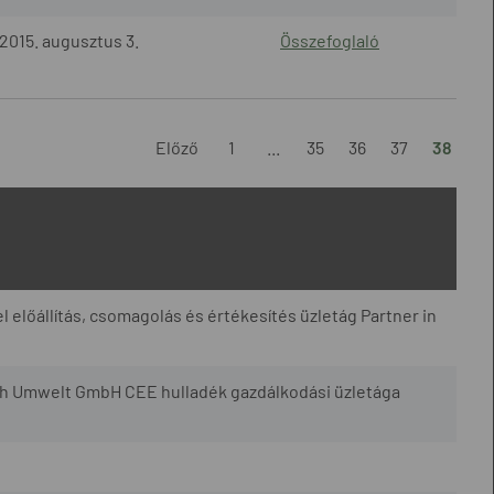
2015. augusztus 3.
Összefoglaló
Előző
1
...
35
36
37
38
l előállítás, csomagolás és értékesítés üzletág Partner in
h Umwelt GmbH CEE hulladék gazdálkodási üzletága