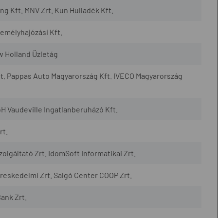
 Kft. MNV Zrt. Kun Hulladék Kft.
mélyhajózási Kft.
w Holland Üzletág
t. Pappas Auto Magyarország Kft. IVECO Magyarország
H Vaudeville Ingatlanberuházó Kft.
rt.
lgáltató Zrt. IdomSoft Informatikai Zrt.
eskedelmi Zrt. Salgó Center COOP Zrt.
ank Zrt.