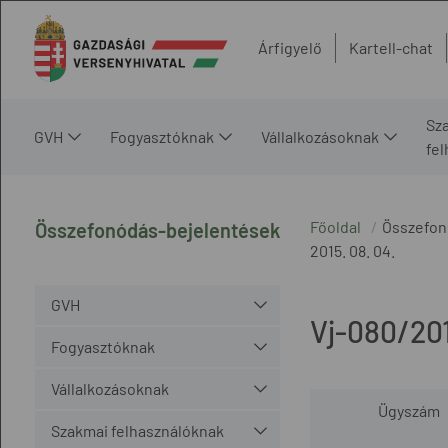
Árfigyelő
Kartell-chat
Sz
GVH
Fogyasztóknak
Vállalkozásoknak
fe
Főoldal
Összefon
Összefonódás-bejelentések
2015. 08. 04.
GVH
Vj-080/20
Fogyasztóknak
Vállalkozásoknak
Ügyszám
Szakmai felhasználóknak