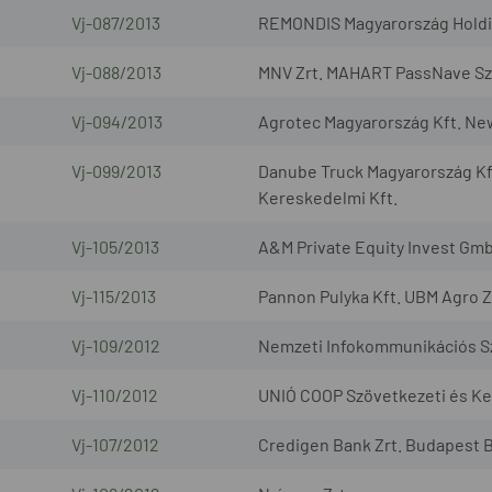
Vj-087/2013
REMONDIS Magyarország Holding
Vj-088/2013
MNV Zrt. MAHART PassNave Sze
Vj-094/2013
Agrotec Magyarország Kft. Ne
Vj-099/2013
Danube Truck Magyarország Kf
Kereskedelmi Kft.
Vj-105/2013
A&M Private Equity Invest Gmb
Vj-115/2013
Pannon Pulyka Kft. UBM Agro Z
Vj-109/2012
Nemzeti Infokommunikációs Szo
Vj-110/2012
UNIÓ COOP Szövetkezeti és Ker
Vj-107/2012
Credigen Bank Zrt. Budapest B