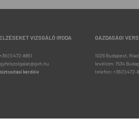
JELZÉSEKET VIZSGÁLÓ IRODA
GAZDASÁGI VERS
+36 (1) 472-8851
1026 Budapest, Riadó
ugyfelszolgalat@gvh.hu
levélcím: 1534 Budap
iztosítási kérdőív
telefon: +36 (1) 472-