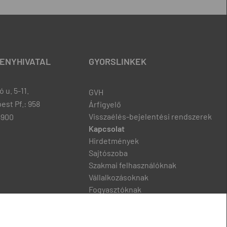
ENYHIVATAL
GYORSLINKEK
 u. 5-11.
GVH
est Pf.: 958
Árfigyelő
Visszaélés-bejelentési rendszerek
8900
Kapcsolat
Hirdetmények
Sajtószoba
Szakmai felhasználóknak
Vállalkozásoknak
Fogyasztóknak
Podcast