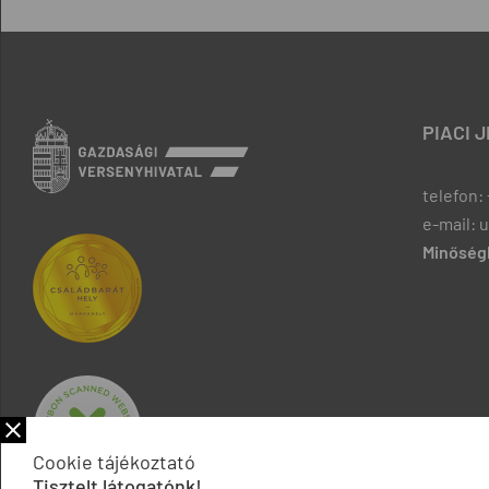
PIACI 
telefon: 
e-mail: 
Minőségb
Cookie tájékoztató
Tisztelt látogatónk!