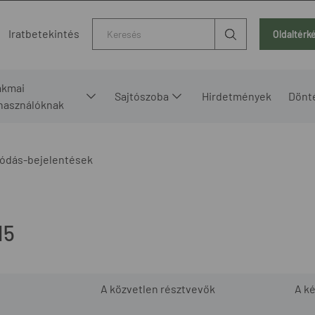
Kereső
Iratbetekintés
Oldaltérk
akmai
Sajtószoba
Hirdetmények
Dönt
lhasználóknak
ódás-bejelentések
15
A közvetlen résztvevők
A k