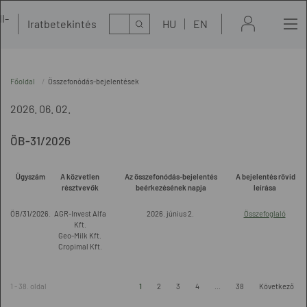
l-
Kereső
Iratbetekintés
HU
EN
t
Főoldal
Összefonódás-bejelentések
2026. 06. 02.
ÖB-31/2026
Ügyszám
A közvetlen
Az összefonódás-bejelentés
A bejelentés rövid
résztvevők
beérkezésének napja
leírása
ÖB/31/2026.
AGR-Invest Alfa
2026. június 2.
Összefoglaló
Kft.
Geo-Milk Kft.
Cropimal Kft.
1 - 38. oldal
1
2
3
4
...
38
Következő