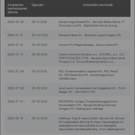
A bejelentés
Ügyszám
A közvetlen résztvevők
beérkezésének
dátuma
2026. 08. 03
ÖB-41/2026
Dorado Vagyonkezelő Zrt., Bernyák Balázs Bence, IT
Klima Service Kft., Bajka Zoltán Károly György
2026. 07. 31
ÖB-40/2026
Merkantil Bank Zrt., Business Lease Hungary Kft.
2026. 07. 24
ÖB-39/2026
Konzum Pro Magántőkealap , Aqua Lorenzo Kft.
2026. 07. 14
ÖB-38/2026
Industria Novum Slovakia, a.s., ENVIRAL, a.s., G.O
PARTICIPAÇÕES LTDA., Agropéu Agro Industrial de
Pompéu S.A., Envien Bioenergia Brasil, a.s.
2026. 07. 09
ÖB-37/2026
MOL Kiskereskedelmi Ingatlan Kft.,MOL Retail
Zrt.,P&G Benzinkút Kft. mosonmagyaróvári
töltőállomása
2026. 07. 09
ÖB-36/2026
Axiál Javító, Kereskedelmi és Szolgáltató Kft., Profi-
Bagger Kft., Zéró Deficit Kft.
2026. 07. 01
ÖB-35/2026
ROCKWOOL Hungary Szigetelőanyaggyártó és
Kereskedelmi Kft., Ravago Building Solutions
Hungary Kft. kőzetgyapot üzletága
2026. 06. 15
ÖB-34/2026
Hödlmayr High & Heavy GmbH, Gartner KG, Gartner
KG tulajdonában álló High & Heavy haszongépjármű
üzletágához tartozó eszközök és az üzletághoz
kapcsolódó szerződésállomány, mint vállalkozásrész