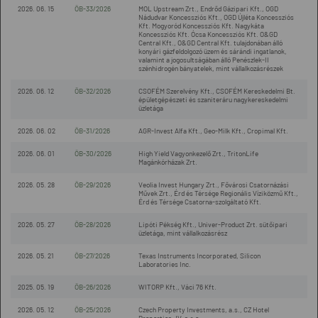
2026. 06. 15
ÖB-33/2026
MOL Upstream Zrt., Endrőd Gázipari Kft., OGD
Nádudvar Koncessziós Kft., OGD Újléta Koncessziós
Kft. Mogyoród Koncessziós Kft. Nagykáta
Koncessziós Kft. Ócsa Koncessziós Kft. O&GD
Central Kft., O&GD Central Kft. tulajdonában álló
konyári gázfeldolgozó üzem és sárándi ingatlanok,
valamint a jogosultságában álló Penészlek-II
szénhidrogén bányatelek, mint vállalkozásrészek
2026. 06. 12
ÖB-32/2026
CSOFÉM Szerelvény Kft., CSOFÉM Kereskedelmi Bt.
épületgépészeti és szaniteráru nagykereskedelmi
üzletága
2026. 06. 02
ÖB-31/2026
AGR-Invest Alfa Kft., Geo-Milk Kft., Cropimal Kft.
2026. 06. 01
ÖB-30/2026
High Yield Vagyonkezelő Zrt., TritonLife
Magánkórházak Zrt.
2026. 05. 28
ÖB-29/2026
Veolia Invest Hungary Zrt., Fővárosi Csatornázási
Művek Zrt., Érd és Térsége Regionális Víziközmű Kft.,
Érd és Térsége Csatorna-szolgáltató Kft.
2026. 05. 27
ÖB-28/2026
Lipóti Pékség Kft., Univer-Product Zrt. sütőipari
üzletága, mint vállalkozásrész
2026. 05. 21
ÖB-27/2026
Texas Instruments Incorporated, Silicon
Laboratories Inc.
2025. 05. 19
ÖB-26/2026
WITORP Kft., Váci 76 Kft.
2026. 05. 12
ÖB-25/2026
Czech Property Investments, a.s., CZ Hotel