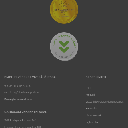
PIACI JELZÉSEKET VIZSGÁLÓ IRODA
GYORSLINKEK
telefon: +36 (1) 472-8851
GVH
e-mail: ugyfelszolgalat@gvh.hu
Árfigyelő
Minőségbiztosítási kérdőív
Visszaélés-bejelentési rendszerek
Kapcsolat
GAZDASÁGI VERSENYHIVATAL
Hirdetmények
1026 Budapest, Riadó u. 5-11.
Sajtószoba
levélcím: 1534 Budapest Pf.: 958