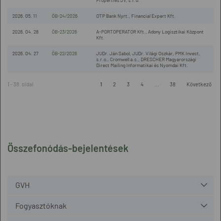
Properties JV, s.r.o.
2026. 05. 11
ÖB-24/2026
OTP Bank Nyrt., Financial Expert Kft.
2026. 04. 28
ÖB-23/2026
A-PORTOPERATOR Kft., Adony Logisztikai Központ
Kft.
2026. 04. 27
ÖB-22/2026
JUDr. Ján Sabol, JUDr. Világi Oszkár, PMK Invest,
s.r.o., Cromwell a.s., DRESCHER Magyarországi
Direct Mailing Informatikai és Nyomdai Kft.
1 - 38. oldal
1
2
3
4
...
38
Következő
Összefonódás-bejelentések
GVH
Fogyasztóknak