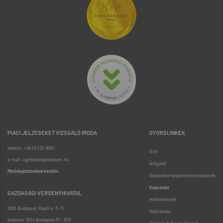
PIACI JELZÉSEKET VIZSGÁLÓ IRODA
GYORSLINKEK
telefon: +36 (1) 472-8851
GVH
e-mail: ugyfelszolgalat@gvh.hu
Árfigyelő
Minőségbiztosítási kérdőív
Visszaélés-bejelentési rendszerek
Kapcsolat
GAZDASÁGI VERSENYHIVATAL
Hirdetmények
1026 Budapest, Riadó u. 5-11.
Sajtószoba
levélcím: 1534 Budapest Pf.: 958