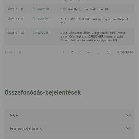
2026. 05. 11
ÖB-24/2026
OTP Bank Nyrt., Financial Expert Kft.
2026. 04. 28
ÖB-23/2026
A-PORTOPERATOR Kft., Adony Logisztikai Központ
Kft.
2026. 04. 27
ÖB-22/2026
JUDr. Ján Sabol, JUDr. Világi Oszkár, PMK Invest,
s.r.o., Cromwell a.s., DRESCHER Magyarországi
Direct Mailing Informatikai és Nyomdai Kft.
1 - 38. oldal
1
2
3
4
...
38
Következő
Összefonódás-bejelentések
GVH
Fogyasztóknak