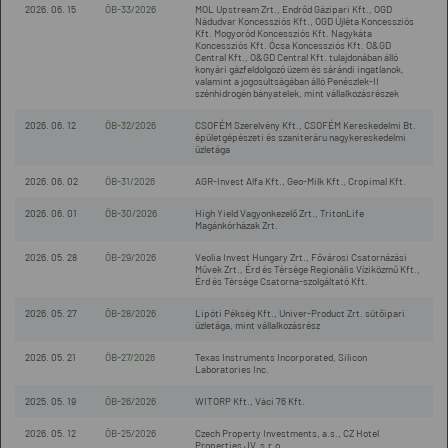
2026. 06. 15
ÖB-33/2026
MOL Upstream Zrt., Endrőd Gázipari Kft., OGD
Nádudvar Koncessziós Kft., OGD Újléta Koncessziós
Kft. Mogyoród Koncessziós Kft. Nagykáta
Koncessziós Kft. Ócsa Koncessziós Kft. O&GD
Central Kft., O&GD Central Kft. tulajdonában álló
konyári gázfeldolgozó üzem és sárándi ingatlanok,
valamint a jogosultságában álló Penészlek-II
szénhidrogén bányatelek, mint vállalkozásrészek
2026. 06. 12
ÖB-32/2026
CSOFÉM Szerelvény Kft., CSOFÉM Kereskedelmi Bt.
épületgépészeti és szaniteráru nagykereskedelmi
üzletága
2026. 06. 02
ÖB-31/2026
AGR-Invest Alfa Kft., Geo-Milk Kft., Cropimal Kft.
2026. 06. 01
ÖB-30/2026
High Yield Vagyonkezelő Zrt., TritonLife
Magánkórházak Zrt.
2026. 05. 28
ÖB-29/2026
Veolia Invest Hungary Zrt., Fővárosi Csatornázási
Művek Zrt., Érd és Térsége Regionális Víziközmű Kft.,
Érd és Térsége Csatorna-szolgáltató Kft.
2026. 05. 27
ÖB-28/2026
Lipóti Pékség Kft., Univer-Product Zrt. sütőipari
üzletága, mint vállalkozásrész
2026. 05. 21
ÖB-27/2026
Texas Instruments Incorporated, Silicon
Laboratories Inc.
2025. 05. 19
ÖB-26/2026
WITORP Kft., Váci 76 Kft.
2026. 05. 12
ÖB-25/2026
Czech Property Investments, a.s., CZ Hotel
Properties JV, s.r.o.