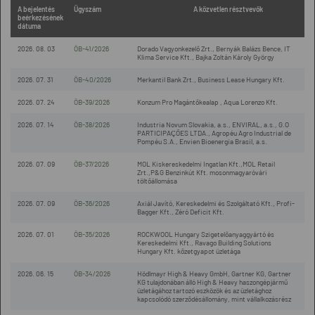
A bejelentés
Ügyszám
A közvetlen résztvevők
beérkezésének
dátuma
2026. 08. 03
ÖB-41/2026
Dorado Vagyonkezelő Zrt., Bernyák Balázs Bence, IT
Klima Service Kft., Bajka Zoltán Károly György
2026. 07. 31
ÖB-40/2026
Merkantil Bank Zrt., Business Lease Hungary Kft.
2026. 07. 24
ÖB-39/2026
Konzum Pro Magántőkealap , Aqua Lorenzo Kft.
2026. 07. 14
ÖB-38/2026
Industria Novum Slovakia, a.s., ENVIRAL, a.s., G.O
PARTICIPAÇÕES LTDA., Agropéu Agro Industrial de
Pompéu S.A., Envien Bioenergia Brasil, a.s.
2026. 07. 09
ÖB-37/2026
MOL Kiskereskedelmi Ingatlan Kft.,MOL Retail
Zrt.,P&G Benzinkút Kft. mosonmagyaróvári
töltőállomása
2026. 07. 09
ÖB-36/2026
Axiál Javító, Kereskedelmi és Szolgáltató Kft., Profi-
Bagger Kft., Zéró Deficit Kft.
2026. 07. 01
ÖB-35/2026
ROCKWOOL Hungary Szigetelőanyaggyártó és
Kereskedelmi Kft., Ravago Building Solutions
Hungary Kft. kőzetgyapot üzletága
2026. 06. 15
ÖB-34/2026
Hödlmayr High & Heavy GmbH, Gartner KG, Gartner
KG tulajdonában álló High & Heavy haszongépjármű
üzletágához tartozó eszközök és az üzletághoz
kapcsolódó szerződésállomány, mint vállalkozásrész