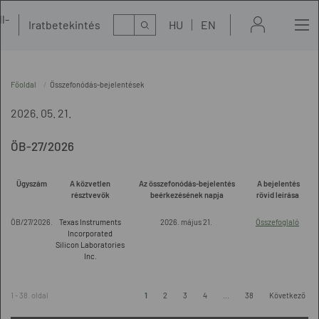
l-
Kereső
Iratbetekintés
HU
EN
t
Főoldal
Összefonódás-bejelentések
2026. 05. 21.
ÖB-27/2026
Ügyszám
A közvetlen
Az összefonódás-bejelentés
A bejelentés
résztvevők
beérkezésének napja
rövid leírása
ÖB/27/2026.
Texas Instruments
2026. május 21.
Összefoglaló
Incorporated
Silicon Laboratories
Inc.
1 - 38. oldal
1
2
3
4
...
38
Következő