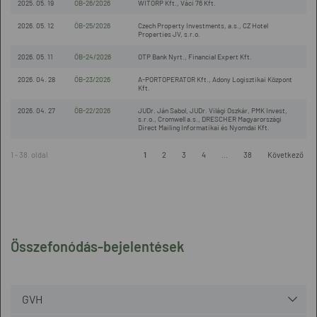
2025. 05. 19
ÖB-26/2026
WITORP Kft., Váci 76 Kft.
2026. 05. 12
ÖB-25/2026
Czech Property Investments, a.s., CZ Hotel
Properties JV, s.r.o.
2026. 05. 11
ÖB-24/2026
OTP Bank Nyrt., Financial Expert Kft.
2026. 04. 28
ÖB-23/2026
A-PORTOPERATOR Kft., Adony Logisztikai Központ
Kft.
2026. 04. 27
ÖB-22/2026
JUDr. Ján Sabol, JUDr. Világi Oszkár, PMK Invest,
s.r.o., Cromwell a.s., DRESCHER Magyarországi
Direct Mailing Informatikai és Nyomdai Kft.
1 - 38. oldal
1
2
3
4
...
38
Következő
Összefonódás-bejelentések
GVH