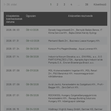
1 - 38. oldal
1
2
3
4
...
38
Következő
A bejelentés
Ügyszám
A közvetlen résztvevők
beérkezésének
dátuma
2026. 08. 03
ÖB-41/2026
Dorado Vagyonkezelő Zrt., Bernyák Balázs Bence, IT
Klima Service Kft., Bajka Zoltán Károly György
2026. 07. 31
ÖB-40/2026
Merkantil Bank Zrt., Business Lease Hungary Kft.
2026. 07. 24
ÖB-39/2026
Konzum Pro Magántőkealap , Aqua Lorenzo Kft.
2026. 07. 14
ÖB-38/2026
Industria Novum Slovakia, a.s., ENVIRAL, a.s., G.O
PARTICIPAÇÕES LTDA., Agropéu Agro Industrial de
Pompéu S.A., Envien Bioenergia Brasil, a.s.
2026. 07. 09
ÖB-37/2026
MOL Kiskereskedelmi Ingatlan Kft.,MOL Retail
Zrt.,P&G Benzinkút Kft. mosonmagyaróvári
töltőállomása
2026. 07. 09
ÖB-36/2026
Axiál Javító, Kereskedelmi és Szolgáltató Kft., Profi-
Bagger Kft., Zéró Deficit Kft.
2026. 07. 01
ÖB-35/2026
ROCKWOOL Hungary Szigetelőanyaggyártó és
Kereskedelmi Kft., Ravago Building Solutions
Hungary Kft. kőzetgyapot üzletága
2026. 06. 15
ÖB-34/2026
Hödlmayr High & Heavy GmbH, Gartner KG, Gartner