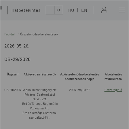
l-
Kereső
Iratbetekintés
HU
EN
t
Főoldal
Összefonódás-bejelentések
2026. 05. 28.
ÖB-29/2026
Ügyszám
A közvetlen résztvevők
Az összefonódás-bejelentés
A bejelentés
beérkezésének napja
rövid leírása
ÖB/29/2026.
Veolia Invest Hungary Zrt.
2026. május 27.
Összefoglaló
Fővárosi Csatornázási
Művek Zrt.
Érd és Térsége Regionális
Víziközmű Kft.
Érd és Térsége Csatorna-
szolgáltató Kft.