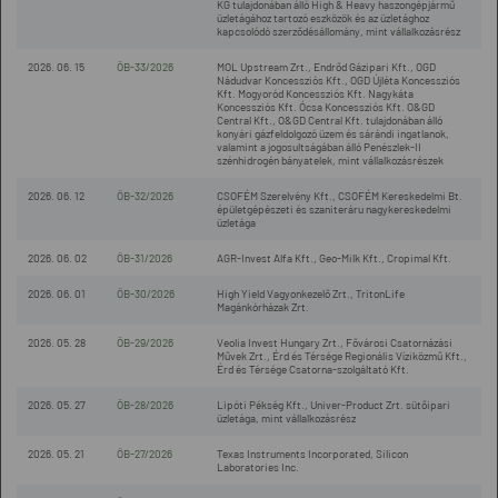
KG tulajdonában álló High & Heavy haszongépjármű
üzletágához tartozó eszközök és az üzletághoz
kapcsolódó szerződésállomány, mint vállalkozásrész
2026. 06. 15
ÖB-33/2026
MOL Upstream Zrt., Endrőd Gázipari Kft., OGD
Nádudvar Koncessziós Kft., OGD Újléta Koncessziós
Kft. Mogyoród Koncessziós Kft. Nagykáta
Koncessziós Kft. Ócsa Koncessziós Kft. O&GD
Central Kft., O&GD Central Kft. tulajdonában álló
konyári gázfeldolgozó üzem és sárándi ingatlanok,
valamint a jogosultságában álló Penészlek-II
szénhidrogén bányatelek, mint vállalkozásrészek
2026. 06. 12
ÖB-32/2026
CSOFÉM Szerelvény Kft., CSOFÉM Kereskedelmi Bt.
épületgépészeti és szaniteráru nagykereskedelmi
üzletága
2026. 06. 02
ÖB-31/2026
AGR-Invest Alfa Kft., Geo-Milk Kft., Cropimal Kft.
2026. 06. 01
ÖB-30/2026
High Yield Vagyonkezelő Zrt., TritonLife
Magánkórházak Zrt.
2026. 05. 28
ÖB-29/2026
Veolia Invest Hungary Zrt., Fővárosi Csatornázási
Művek Zrt., Érd és Térsége Regionális Víziközmű Kft.,
Érd és Térsége Csatorna-szolgáltató Kft.
2026. 05. 27
ÖB-28/2026
Lipóti Pékség Kft., Univer-Product Zrt. sütőipari
üzletága, mint vállalkozásrész
2026. 05. 21
ÖB-27/2026
Texas Instruments Incorporated, Silicon
Laboratories Inc.