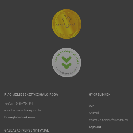
PIACI JELZÉSEKET VIZSGÁLÓ IRODA
GYORSLINKEK
telefon: +36 (1) 472-8851
GVH
e-mail: ugyfelszolgalat@gvh.hu
Árfigyelő
Minőségbiztosítási kérdőív
Visszaélés-bejelentési rendszerek
Kapcsolat
GAZDASÁGI VERSENYHIVATAL