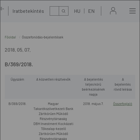
l-
Kereső
Iratbetekintés
HU
EN
t
Főoldal
Összefonódás-bejelentések
2018. 05. 07.
B/369/2018.
Ügyszám
A közvetlen résztvevők
A bejelentés
A
teljes körű
bejelentés
beérkezésének
rövid leírása
napja
B/369/2018.
Magyar
2018. május 7.
Összefoglaló
Takarékszövetkezeti Bank
Zártkörűen Működő
Részvénytársaság
DBH Investment Kockázati
Tőkealap-kezelő
Zártkörűen Működő
Részvénytársaság