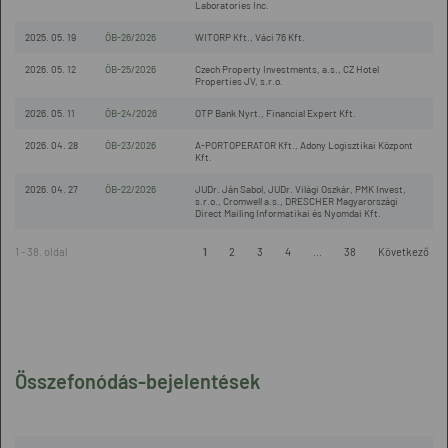
Laboratories Inc.
2025. 05. 19
ÖB-26/2026
WITORP Kft., Váci 76 Kft.
2026. 05. 12
ÖB-25/2026
Czech Property Investments, a.s., CZ Hotel
Properties JV, s.r.o.
2026. 05. 11
ÖB-24/2026
OTP Bank Nyrt., Financial Expert Kft.
2026. 04. 28
ÖB-23/2026
A-PORTOPERATOR Kft., Adony Logisztikai Központ
Kft.
2026. 04. 27
ÖB-22/2026
JUDr. Ján Sabol, JUDr. Világi Oszkár, PMK Invest,
s.r.o., Cromwell a.s., DRESCHER Magyarországi
Direct Mailing Informatikai és Nyomdai Kft.
1 - 38. oldal
1
2
3
4
...
38
Következő
Összefonódás-bejelentések