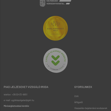
PIACI JELZÉSEKET VIZSGÁLÓ IRODA
GYORSLINKEK
telefon: +36 (1) 472-8851
GVH
e-mail: ugyfelszolgalat@gvh.hu
Árfigyelő
Minőségbiztosítási kérdőív
Visszaélés-bejelentési rendszerek