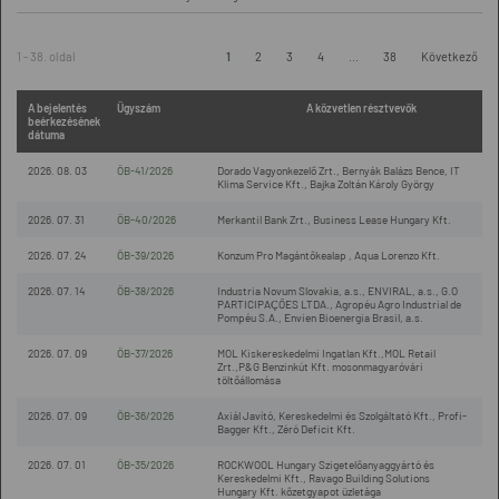
1 - 38. oldal
1
2
3
4
...
38
Következő
A bejelentés
Ügyszám
A közvetlen résztvevők
beérkezésének
dátuma
2026. 08. 03
ÖB-41/2026
Dorado Vagyonkezelő Zrt., Bernyák Balázs Bence, IT
Klima Service Kft., Bajka Zoltán Károly György
2026. 07. 31
ÖB-40/2026
Merkantil Bank Zrt., Business Lease Hungary Kft.
2026. 07. 24
ÖB-39/2026
Konzum Pro Magántőkealap , Aqua Lorenzo Kft.
2026. 07. 14
ÖB-38/2026
Industria Novum Slovakia, a.s., ENVIRAL, a.s., G.O
PARTICIPAÇÕES LTDA., Agropéu Agro Industrial de
Pompéu S.A., Envien Bioenergia Brasil, a.s.
2026. 07. 09
ÖB-37/2026
MOL Kiskereskedelmi Ingatlan Kft.,MOL Retail
Zrt.,P&G Benzinkút Kft. mosonmagyaróvári
töltőállomása
2026. 07. 09
ÖB-36/2026
Axiál Javító, Kereskedelmi és Szolgáltató Kft., Profi-
Bagger Kft., Zéró Deficit Kft.
2026. 07. 01
ÖB-35/2026
ROCKWOOL Hungary Szigetelőanyaggyártó és
Kereskedelmi Kft., Ravago Building Solutions
Hungary Kft. kőzetgyapot üzletága