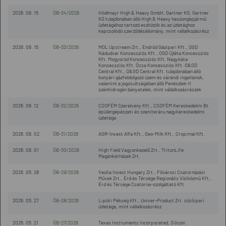
2026. 06. 15
ÖB-34/2026
Hödlmayr High & Heavy GmbH, Gartner KG, Gartner
KG tulajdonában álló High & Heavy haszongépjármű
üzletágához tartozó eszközök és az üzletághoz
kapcsolódó szerződésállomány, mint vállalkozásrész
2026. 06. 15
ÖB-33/2026
MOL Upstream Zrt., Endrőd Gázipari Kft., OGD
Nádudvar Koncessziós Kft., OGD Újléta Koncessziós
Kft. Mogyoród Koncessziós Kft. Nagykáta
Koncessziós Kft. Ócsa Koncessziós Kft. O&GD
Central Kft., O&GD Central Kft. tulajdonában álló
konyári gázfeldolgozó üzem és sárándi ingatlanok,
valamint a jogosultságában álló Penészlek-II
szénhidrogén bányatelek, mint vállalkozásrészek
2026. 06. 12
ÖB-32/2026
CSOFÉM Szerelvény Kft., CSOFÉM Kereskedelmi Bt.
épületgépészeti és szaniteráru nagykereskedelmi
üzletága
2026. 06. 02
ÖB-31/2026
AGR-Invest Alfa Kft., Geo-Milk Kft., Cropimal Kft.
2026. 06. 01
ÖB-30/2026
High Yield Vagyonkezelő Zrt., TritonLife
Magánkórházak Zrt.
2026. 05. 28
ÖB-29/2026
Veolia Invest Hungary Zrt., Fővárosi Csatornázási
Művek Zrt., Érd és Térsége Regionális Víziközmű Kft.,
Érd és Térsége Csatorna-szolgáltató Kft.
2026. 05. 27
ÖB-28/2026
Lipóti Pékség Kft., Univer-Product Zrt. sütőipari
üzletága, mint vállalkozásrész
2026. 05. 21
ÖB-27/2026
Texas Instruments Incorporated, Silicon