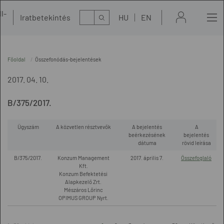
l-
Kereső
Iratbetekintés
HU
EN
t
Főoldal
Összefonódás-bejelentések
2017. 04. 10.
B/375/2017.
Ügyszám
A közvetlen résztvevők
A bejelentés
A
beérkezésének
bejelentés
dátuma
rövid leírása
B/375/2017.
Konzum Management
2017. április 7.
Összefoglaló
Kft.
Konzum Befektetési
Alapkezelő Zrt.
Mészáros Lőrinc
OPIMUS GROUP Nyrt.