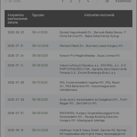
1 - 38. oldal
1
2
3
4
...
38
Következő
A bejelentés
Ügyszám
A közvetlen résztvevők
beérkezésének
dátuma
2026. 08. 03
ÖB-41/2026
Dorado Vagyonkezelő Zrt., Bernyák Balázs Bence, IT
Klima Service Kft., Bajka Zoltán Károly György
2026. 07. 31
ÖB-40/2026
Merkantil Bank Zrt., Business Lease Hungary Kft.
2026. 07. 24
ÖB-39/2026
Konzum Pro Magántőkealap , Aqua Lorenzo Kft.
2026. 07. 14
ÖB-38/2026
Industria Novum Slovakia, a.s., ENVIRAL, a.s., G.O
PARTICIPAÇÕES LTDA., Agropéu Agro Industrial de
Pompéu S.A., Envien Bioenergia Brasil, a.s.
2026. 07. 09
ÖB-37/2026
MOL Kiskereskedelmi Ingatlan Kft.,MOL Retail
Zrt.,P&G Benzinkút Kft. mosonmagyaróvári
töltőállomása
2026. 07. 09
ÖB-36/2026
Axiál Javító, Kereskedelmi és Szolgáltató Kft., Profi-
Bagger Kft., Zéró Deficit Kft.
2026. 07. 01
ÖB-35/2026
ROCKWOOL Hungary Szigetelőanyaggyártó és
Kereskedelmi Kft., Ravago Building Solutions
Hungary Kft. kőzetgyapot üzletága
2026. 06. 15
ÖB-34/2026
Hödlmayr High & Heavy GmbH, Gartner KG, Gartner
KG tulajdonában álló High & Heavy haszongépjármű