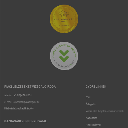
PIACI JELZÉSEKET VIZSGÁLÓ IRODA
GYORSLINKEK
telefon: +36 (1) 472-8851
GVH
e-mail: ugyfelszolgalat@gvh.hu
Árfigyelő
Minőségbiztosítási kérdőív
Visszaélés-bejelentési rendszerek
Kapcsolat
GAZDASÁGI VERSENYHIVATAL
Hirdetmények