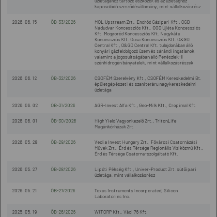
üzletágához tartozó eszközök és az üzletághoz
kapcsolódó szerződésállomány, mint vállalkozásrész
2026. 06. 15
ÖB-33/2026
MOL Upstream Zrt., Endrőd Gázipari Kft., OGD
Nádudvar Koncessziós Kft., OGD Újléta Koncessziós
Kft. Mogyoród Koncessziós Kft. Nagykáta
Koncessziós Kft. Ócsa Koncessziós Kft. O&GD
Central Kft., O&GD Central Kft. tulajdonában álló
konyári gázfeldolgozó üzem és sárándi ingatlanok,
valamint a jogosultságában álló Penészlek-II
szénhidrogén bányatelek, mint vállalkozásrészek
2026. 06. 12
ÖB-32/2026
CSOFÉM Szerelvény Kft., CSOFÉM Kereskedelmi Bt.
épületgépészeti és szaniteráru nagykereskedelmi
üzletága
2026. 06. 02
ÖB-31/2026
AGR-Invest Alfa Kft., Geo-Milk Kft., Cropimal Kft.
2026. 06. 01
ÖB-30/2026
High Yield Vagyonkezelő Zrt., TritonLife
Magánkórházak Zrt.
2026. 05. 28
ÖB-29/2026
Veolia Invest Hungary Zrt., Fővárosi Csatornázási
Művek Zrt., Érd és Térsége Regionális Víziközmű Kft.,
Érd és Térsége Csatorna-szolgáltató Kft.
2026. 05. 27
ÖB-28/2026
Lipóti Pékség Kft., Univer-Product Zrt. sütőipari
üzletága, mint vállalkozásrész
2026. 05. 21
ÖB-27/2026
Texas Instruments Incorporated, Silicon
Laboratories Inc.
2025. 05. 19
ÖB-26/2026
WITORP Kft., Váci 76 Kft.