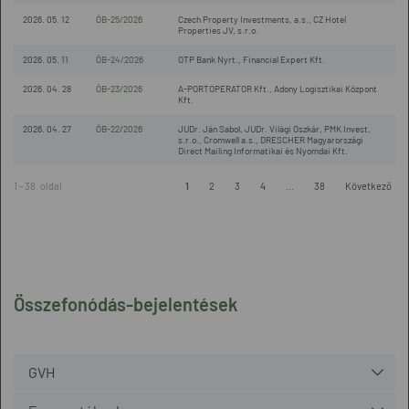
2026. 05. 12
ÖB-25/2026
Czech Property Investments, a.s., CZ Hotel
Properties JV, s.r.o.
2026. 05. 11
ÖB-24/2026
OTP Bank Nyrt., Financial Expert Kft.
2026. 04. 28
ÖB-23/2026
A-PORTOPERATOR Kft., Adony Logisztikai Központ
Kft.
2026. 04. 27
ÖB-22/2026
JUDr. Ján Sabol, JUDr. Világi Oszkár, PMK Invest,
s.r.o., Cromwell a.s., DRESCHER Magyarországi
Direct Mailing Informatikai és Nyomdai Kft.
1 - 38. oldal
1
2
3
4
...
38
Következő
Összefonódás-bejelentések
GVH