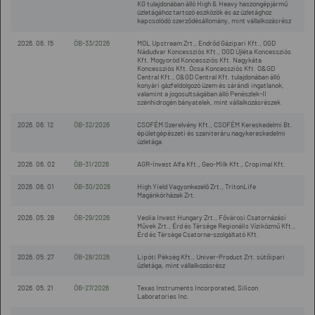
KG tulajdonában álló High & Heavy haszongépjármű
üzletágához tartozó eszközök és az üzletághoz
kapcsolódó szerződésállomány, mint vállalkozásrész
2026. 06. 15
ÖB-33/2026
MOL Upstream Zrt., Endrőd Gázipari Kft., OGD
Nádudvar Koncessziós Kft., OGD Újléta Koncessziós
Kft. Mogyoród Koncessziós Kft. Nagykáta
Koncessziós Kft. Ócsa Koncessziós Kft. O&GD
Central Kft., O&GD Central Kft. tulajdonában álló
konyári gázfeldolgozó üzem és sárándi ingatlanok,
valamint a jogosultságában álló Penészlek-II
szénhidrogén bányatelek, mint vállalkozásrészek
2026. 06. 12
ÖB-32/2026
CSOFÉM Szerelvény Kft., CSOFÉM Kereskedelmi Bt.
épületgépészeti és szaniteráru nagykereskedelmi
üzletága
2026. 06. 02
ÖB-31/2026
AGR-Invest Alfa Kft., Geo-Milk Kft., Cropimal Kft.
2026. 06. 01
ÖB-30/2026
High Yield Vagyonkezelő Zrt., TritonLife
Magánkórházak Zrt.
2026. 05. 28
ÖB-29/2026
Veolia Invest Hungary Zrt., Fővárosi Csatornázási
Művek Zrt., Érd és Térsége Regionális Víziközmű Kft.,
Érd és Térsége Csatorna-szolgáltató Kft.
2026. 05. 27
ÖB-28/2026
Lipóti Pékség Kft., Univer-Product Zrt. sütőipari
üzletága, mint vállalkozásrész
2026. 05. 21
ÖB-27/2026
Texas Instruments Incorporated, Silicon
Laboratories Inc.