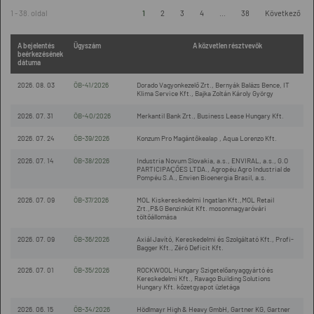
1 - 38. oldal
1
2
3
4
...
38
Következő
A bejelentés
Ügyszám
A közvetlen résztvevők
beérkezésének
dátuma
2026. 08. 03
ÖB-41/2026
Dorado Vagyonkezelő Zrt., Bernyák Balázs Bence, IT
Klima Service Kft., Bajka Zoltán Károly György
2026. 07. 31
ÖB-40/2026
Merkantil Bank Zrt., Business Lease Hungary Kft.
2026. 07. 24
ÖB-39/2026
Konzum Pro Magántőkealap , Aqua Lorenzo Kft.
2026. 07. 14
ÖB-38/2026
Industria Novum Slovakia, a.s., ENVIRAL, a.s., G.O
PARTICIPAÇÕES LTDA., Agropéu Agro Industrial de
Pompéu S.A., Envien Bioenergia Brasil, a.s.
2026. 07. 09
ÖB-37/2026
MOL Kiskereskedelmi Ingatlan Kft.,MOL Retail
Zrt.,P&G Benzinkút Kft. mosonmagyaróvári
töltőállomása
2026. 07. 09
ÖB-36/2026
Axiál Javító, Kereskedelmi és Szolgáltató Kft., Profi-
Bagger Kft., Zéró Deficit Kft.
2026. 07. 01
ÖB-35/2026
ROCKWOOL Hungary Szigetelőanyaggyártó és
Kereskedelmi Kft., Ravago Building Solutions
Hungary Kft. kőzetgyapot üzletága
2026. 06. 15
ÖB-34/2026
Hödlmayr High & Heavy GmbH, Gartner KG, Gartner