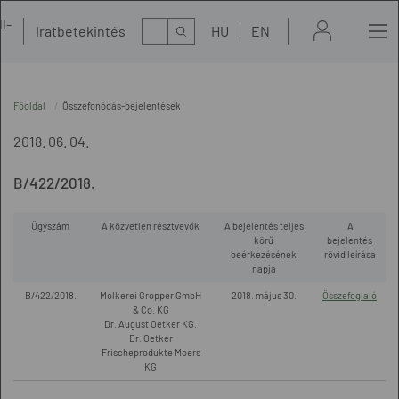
l-
Kereső
Iratbetekintés
HU
EN
t
Főoldal
Összefonódás-bejelentések
2018. 06. 04.
B/422/2018.
Ügyszám
A közvetlen résztvevők
A bejelentés teljes
A
körű
bejelentés
beérkezésének
rövid leírása
napja
B/422/2018.
Molkerei Gropper GmbH
2018. május 30.
Összefoglaló
& Co. KG
Dr. August Oetker KG.
Dr. Oetker
Frischeprodukte Moers
KG