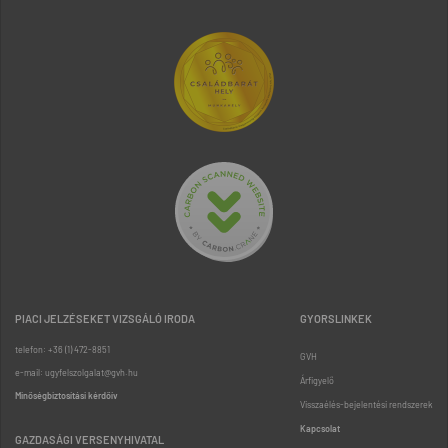
PIACI JELZÉSEKET VIZSGÁLÓ IRODA
GYORSLINKEK
telefon: +36 (1) 472-8851
GVH
e-mail: ugyfelszolgalat@gvh.hu
Árfigyelő
Minőségbiztosítási kérdőív
Visszaélés-bejelentési rendszerek
Kapcsolat
GAZDASÁGI VERSENYHIVATAL