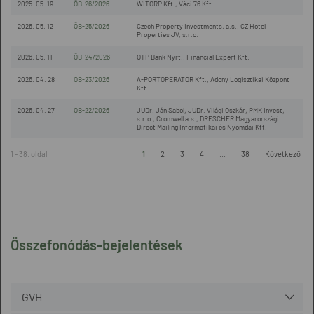
2025. 05. 19
ÖB-26/2026
WITORP Kft., Váci 76 Kft.
2026. 05. 12
ÖB-25/2026
Czech Property Investments, a.s., CZ Hotel
Properties JV, s.r.o.
2026. 05. 11
ÖB-24/2026
OTP Bank Nyrt., Financial Expert Kft.
2026. 04. 28
ÖB-23/2026
A-PORTOPERATOR Kft., Adony Logisztikai Központ
Kft.
2026. 04. 27
ÖB-22/2026
JUDr. Ján Sabol, JUDr. Világi Oszkár, PMK Invest,
s.r.o., Cromwell a.s., DRESCHER Magyarországi
Direct Mailing Informatikai és Nyomdai Kft.
1 - 38. oldal
1
2
3
4
...
38
Következő
Összefonódás-bejelentések
GVH