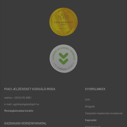
PIACI JELZÉSEKET VIZSGÁLÓ IRODA
GYORSLINKEK
telefon: +36 (1) 472-8851
GVH
e-mail: ugyfelszolgalat@gvh.hu
Árfigyelő
Minőségbiztosítási kérdőív
Visszaélés-bejelentési rendszerek
Kapcsolat
GAZDASÁGI VERSENYHIVATAL
Hirdetmények