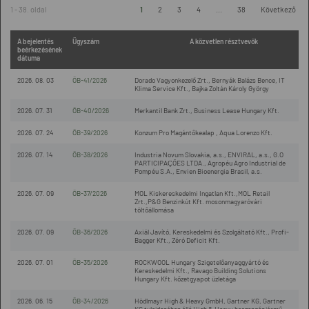
1 - 38. oldal
1
2
3
4
...
38
Következő
A bejelentés
Ügyszám
A közvetlen résztvevők
beérkezésének
dátuma
2026. 08. 03
ÖB-41/2026
Dorado Vagyonkezelő Zrt., Bernyák Balázs Bence, IT
Klima Service Kft., Bajka Zoltán Károly György
2026. 07. 31
ÖB-40/2026
Merkantil Bank Zrt., Business Lease Hungary Kft.
2026. 07. 24
ÖB-39/2026
Konzum Pro Magántőkealap , Aqua Lorenzo Kft.
2026. 07. 14
ÖB-38/2026
Industria Novum Slovakia, a.s., ENVIRAL, a.s., G.O
PARTICIPAÇÕES LTDA., Agropéu Agro Industrial de
Pompéu S.A., Envien Bioenergia Brasil, a.s.
2026. 07. 09
ÖB-37/2026
MOL Kiskereskedelmi Ingatlan Kft.,MOL Retail
Zrt.,P&G Benzinkút Kft. mosonmagyaróvári
töltőállomása
2026. 07. 09
ÖB-36/2026
Axiál Javító, Kereskedelmi és Szolgáltató Kft., Profi-
Bagger Kft., Zéró Deficit Kft.
2026. 07. 01
ÖB-35/2026
ROCKWOOL Hungary Szigetelőanyaggyártó és
Kereskedelmi Kft., Ravago Building Solutions
Hungary Kft. kőzetgyapot üzletága
2026. 06. 15
ÖB-34/2026
Hödlmayr High & Heavy GmbH, Gartner KG, Gartner