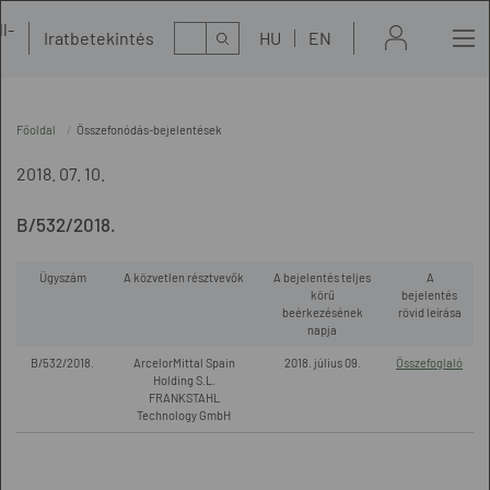
l-
Kereső
Iratbetekintés
HU
EN
t
Főoldal
Összefonódás-bejelentések
2018. 07. 10.
B/532/2018.
Ügyszám
A közvetlen résztvevők
A bejelentés teljes
A
körű
bejelentés
beérkezésének
rövid leírása
napja
B/532/2018.
ArcelorMittal Spain
2018. július 09.
Összefoglaló
Holding S.L.
FRANKSTAHL
Technology GmbH