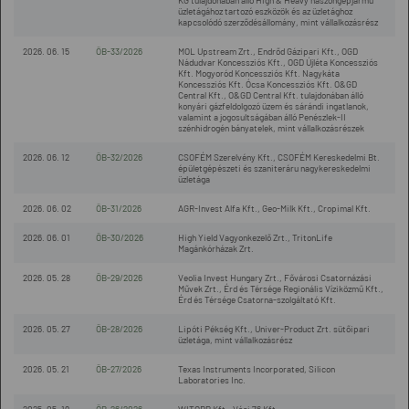
KG tulajdonában álló High & Heavy haszongépjármű
üzletágához tartozó eszközök és az üzletághoz
kapcsolódó szerződésállomány, mint vállalkozásrész
2026. 06. 15
ÖB-33/2026
MOL Upstream Zrt., Endrőd Gázipari Kft., OGD
Nádudvar Koncessziós Kft., OGD Újléta Koncessziós
Kft. Mogyoród Koncessziós Kft. Nagykáta
Koncessziós Kft. Ócsa Koncessziós Kft. O&GD
Central Kft., O&GD Central Kft. tulajdonában álló
konyári gázfeldolgozó üzem és sárándi ingatlanok,
valamint a jogosultságában álló Penészlek-II
szénhidrogén bányatelek, mint vállalkozásrészek
2026. 06. 12
ÖB-32/2026
CSOFÉM Szerelvény Kft., CSOFÉM Kereskedelmi Bt.
épületgépészeti és szaniteráru nagykereskedelmi
üzletága
2026. 06. 02
ÖB-31/2026
AGR-Invest Alfa Kft., Geo-Milk Kft., Cropimal Kft.
2026. 06. 01
ÖB-30/2026
High Yield Vagyonkezelő Zrt., TritonLife
Magánkórházak Zrt.
2026. 05. 28
ÖB-29/2026
Veolia Invest Hungary Zrt., Fővárosi Csatornázási
Művek Zrt., Érd és Térsége Regionális Víziközmű Kft.,
Érd és Térsége Csatorna-szolgáltató Kft.
2026. 05. 27
ÖB-28/2026
Lipóti Pékség Kft., Univer-Product Zrt. sütőipari
üzletága, mint vállalkozásrész
2026. 05. 21
ÖB-27/2026
Texas Instruments Incorporated, Silicon
Laboratories Inc.