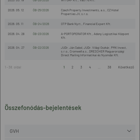
2025. 05. 19
ÖB-26/2026
WITORP Kft., Váci 76 Kft.
2026. 05. 12
ÖB-25/2026
Czech Property Investments, a.s., CZ Hotel
Properties JV, s.r.o.
2026. 05. 11
ÖB-24/2026
OTP Bank Nyrt., Financial Expert Kft.
2026. 04. 28
ÖB-23/2026
A-PORTOPERATOR Kft., Adony Logisztikai Központ
Kft.
2026. 04. 27
ÖB-22/2026
JUDr. Ján Sabol, JUDr. Világi Oszkár, PMK Invest,
s.r.o., Cromwell a.s., DRESCHER Magyarországi
Direct Mailing Informatikai és Nyomdai Kft.
1 - 38. oldal
1
2
3
4
...
38
Következő
Összefonódás-bejelentések
GVH