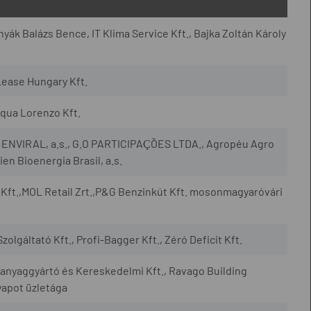
yák Balázs Bence, IT Klima Service Kft., Bajka Zoltán Károly
Lease Hungary Kft.
qua Lorenzo Kft.
., ENVIRAL, a.s., G.O PARTICIPAÇÕES LTDA., Agropéu Agro
en Bioenergia Brasil, a.s.
Kft.,MOL Retail Zrt.,P&G Benzinkút Kft. mosonmagyaróvári
zolgáltató Kft., Profi-Bagger Kft., Zéró Deficit Kft.
yaggyártó és Kereskedelmi Kft., Ravago Building
yapot üzletága