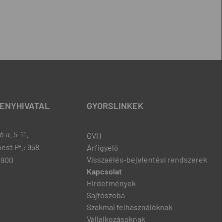
ENYHIVATAL
GYORSLINKEK
 u. 5-11.
GVH
est Pf.: 958
Árfigyelő
Visszaélés-bejelentési rendszerek
8900
Kapcsolat
Hirdetmények
Sajtószoba
Szakmai felhasználóknak
Vállalkozásoknak