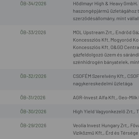
ÖB-34/2026
Hödlmayr High & Heavy GmbH, G
haszongépjármű üzletágához t
szerződésállomány, mint válla
ÖB-33/2026
MOL Upstream Zrt., Endrőd Gáz
Koncessziós Kft. Mogyoród Kon
Koncessziós Kft. O&GD Central 
gázfeldolgozó üzem és sárándi 
szénhidrogén bányatelek, mint
ÖB-32/2026
CSOFÉM Szerelvény Kft., CSOF
nagykereskedelmi üzletága
ÖB-31/2026
AGR-Invest Alfa Kft., Geo-Milk 
ÖB-30/2026
High Yield Vagyonkezelő Zrt., 
ÖB-29/2026
Veolia Invest Hungary Zrt., Fő
Víziközmű Kft., Érd és Térsége