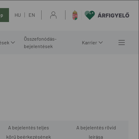
HU
EN
ép
Összefonódás-
ések
Karrier
bejelentések
A bejelentés teljes
A bejelentés rövid
körű beérkezésének
leírása