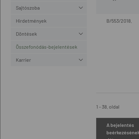
Sajtószoba
Hirdetmények
B/553/2018.
Döntések
Összefonódás-bejelentések
Karrier
1 - 38. oldal
A bejelentés
beérkezéséne