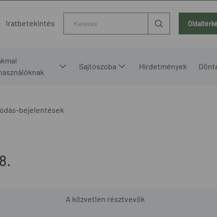
Kereső
Iratbetekintés
Oldaltérk
akmai
Sajtószoba
Hirdetmények
Dönt
lhasználóknak
ódás-bejelentések
8.
A közvetlen résztvevők