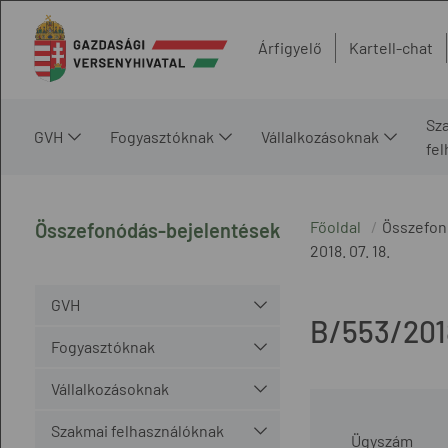
Árfigyelő
Kartell-chat
Sz
GVH
Fogyasztóknak
Vállalkozásoknak
fe
Főoldal
Összefon
Összefonódás-bejelentések
2018. 07. 18.
GVH
B/553/201
Fogyasztóknak
Vállalkozásoknak
Szakmai felhasználóknak
Ügyszám