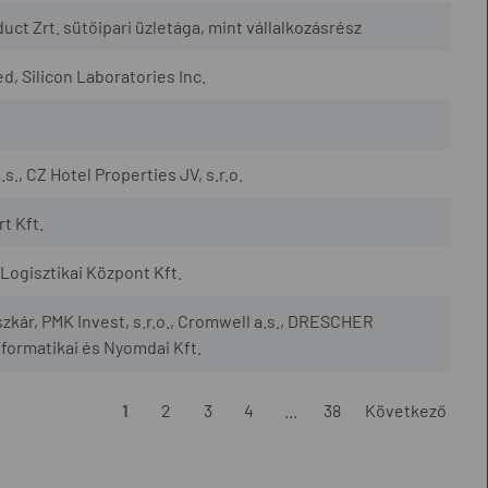
uct Zrt. sütőipari üzletága, mint vállalkozásrész
, Silicon Laboratories Inc.
., CZ Hotel Properties JV, s.r.o.
t Kft.
ogisztikai Központ Kft.
szkár, PMK Invest, s.r.o., Cromwell a.s., DRESCHER
nformatikai és Nyomdai Kft.
1
2
3
4
...
38
Következő