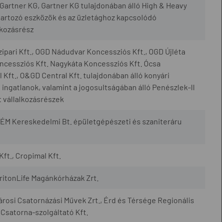
artner KG, Gartner KG tulajdonában álló High & Heavy
artozó eszközök és az üzletághoz kapcsolódó
lkozásrész
ipari Kft., OGD Nádudvar Koncessziós Kft., OGD Újléta
cessziós Kft. Nagykáta Koncessziós Kft. Ócsa
Kft., O&GD Central Kft. tulajdonában álló konyári
ingatlanok, valamint a jogosultságában álló Penészlek-II
 vállalkozásrészek
ÉM Kereskedelmi Bt. épületgépészeti és szaniteráru
Kft., Cropimal Kft.
TritonLife Magánkórházak Zrt.
városi Csatornázási Művek Zrt., Érd és Térsége Regionális
 Csatorna-szolgáltató Kft.