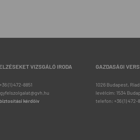
JELZÉSEKET VIZSGÁLÓ IRODA
GAZDASÁGI VERS
+36 (1) 472-8851
1026 Budapest, Riadó
ugyfelszolgalat@gvh.hu
levélcím: 1534 Budap
iztosítási kérdőív
telefon: +36 (1) 472-