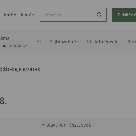
Kereső
Iratbetekintés
Oldaltérk
akmai
Sajtószoba
Hirdetmények
Dönt
lhasználóknak
ódás-bejelentések
8.
A közvetlen résztvevők