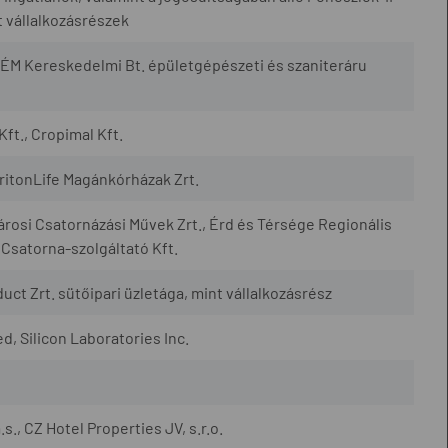
 vállalkozásrészek
ÉM Kereskedelmi Bt. épületgépészeti és szaniteráru
Kft., Cropimal Kft.
TritonLife Magánkórházak Zrt.
városi Csatornázási Művek Zrt., Érd és Térsége Regionális
 Csatorna-szolgáltató Kft.
uct Zrt. sütőipari üzletága, mint vállalkozásrész
, Silicon Laboratories Inc.
., CZ Hotel Properties JV, s.r.o.