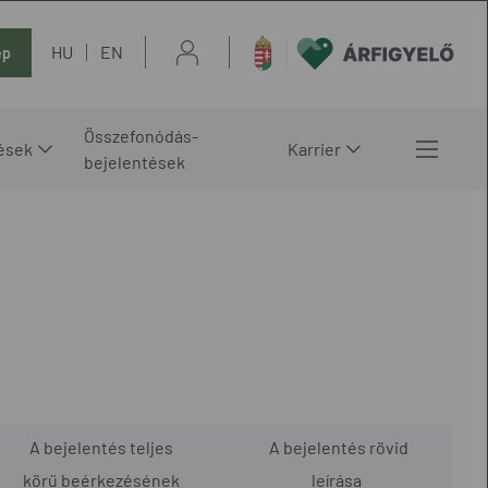
HU
EN
ép
Összefonódás-
ések
Karrier
bejelentések
A bejelentés teljes
A bejelentés rövid
körű beérkezésének
leírása