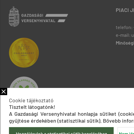
PIACI 
telefon: 
e-mail: 
Minőségb
Cookie tájékoztató
Tisztelt látogatónk!
A Gazdasági Versenyhivatal honlapja sütiket (cook
gyűjtése érdekében (statisztikai sütik). Bővebb infor
Hozzájárulok a statisztikai sütik kezeléséhez
Nem jár