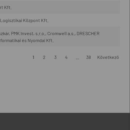
t Kft.
ogisztikai Központ Kft.
szkár, PMK Invest, s.r.o., Cromwell a.s., DRESCHER
nformatikai és Nyomdai Kft.
1
2
3
4
...
38
Következő