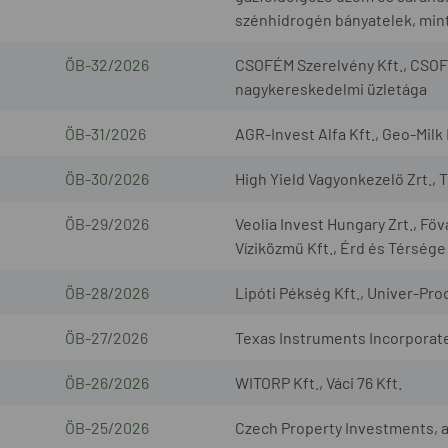
szénhidrogén bányatelek, mint
ÖB-32/2026
CSOFÉM Szerelvény Kft., CSOF
nagykereskedelmi üzletága
ÖB-31/2026
AGR-Invest Alfa Kft., Geo-Milk 
ÖB-30/2026
High Yield Vagyonkezelő Zrt., 
ÖB-29/2026
Veolia Invest Hungary Zrt., Fő
Víziközmű Kft., Érd és Térsége
ÖB-28/2026
Lipóti Pékség Kft., Univer-Prod
ÖB-27/2026
Texas Instruments Incorporated
ÖB-26/2026
WITORP Kft., Váci 76 Kft.
ÖB-25/2026
Czech Property Investments, a.s