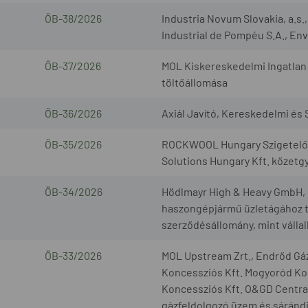
ÖB-38/2026
Industria Novum Slovakia, a.s
Industrial de Pompéu S.A., Envi
ÖB-37/2026
MOL Kiskereskedelmi Ingatlan 
töltőállomása
ÖB-36/2026
Axiál Javító, Kereskedelmi és S
ÖB-35/2026
ROCKWOOL Hungary Szigetelőan
Solutions Hungary Kft. kőzetg
ÖB-34/2026
Hödlmayr High & Heavy GmbH, G
haszongépjármű üzletágához t
szerződésállomány, mint válla
ÖB-33/2026
MOL Upstream Zrt., Endrőd Gáz
Koncessziós Kft. Mogyoród Kon
Koncessziós Kft. O&GD Central 
gázfeldolgozó üzem és sárándi 