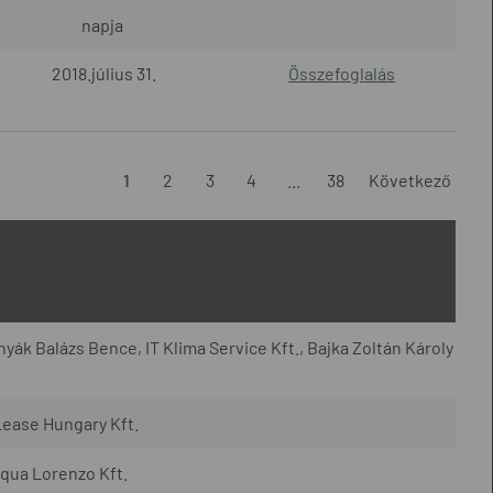
napja
2018.július 31.
Összefoglalás
1
2
3
4
...
38
Következő
yák Balázs Bence, IT Klima Service Kft., Bajka Zoltán Károly
Lease Hungary Kft.
qua Lorenzo Kft.