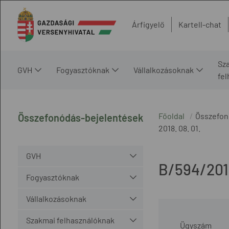
Árfigyelő
Kartell-chat
Sz
GVH
Fogyasztóknak
Vállalkozásoknak
fe
Főoldal
Összefon
Összefonódás-bejelentések
2018. 08. 01.
GVH
B/594/201
Fogyasztóknak
Vállalkozásoknak
Szakmai felhasználóknak
Ügyszám