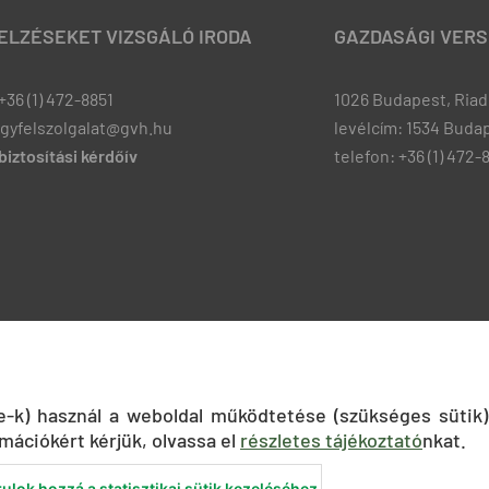
JELZÉSEKET VIZSGÁLÓ IRODA
GAZDASÁGI VERS
+36 (1) 472-8851
1026 Budapest, Riadó
ugyfelszolgalat@gvh.hu
levélcím: 1534 Budap
iztosítási kérdőív
telefon: +36 (1) 472-
ie-k) használ a weboldal működtetése (szükséges sütik)
mációkért kérjük, olvassa el
részletes tájékoztató
nkat.
ulok hozzá a statisztikai sütik kezeléséhez