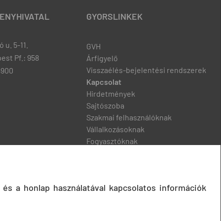
ENYHIVATAL
GYORSLINKEK
 u. 5-11.
GVH
est Pf.: 958
Árfigyelő
Visszaélés-bejelentési rendszerek
8900
Kapcsolat
Hirdetmények
Sajtószoba
Szakmai felhasználóknak
Vállalkozásoknak
Fogyasztóknak
Podcast
 és a honlap használatával kapcsolatos információk