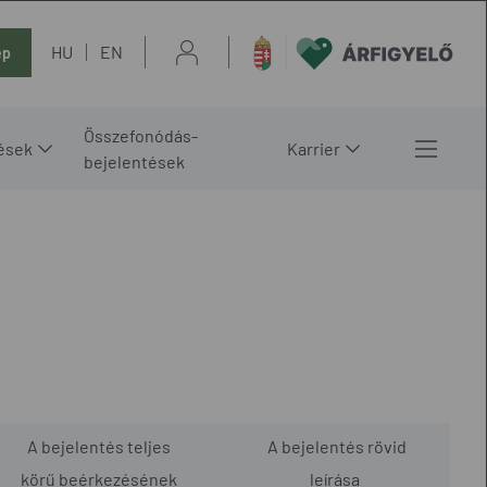
HU
EN
ép
Összefonódás-
ések
Karrier
bejelentések
A bejelentés teljes
A bejelentés rövid
körű beérkezésének
leírása