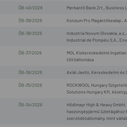
ÖB-40/2026
Merkantil Bank Zrt., Business 
ÖB-39/2026
Konzum Pro Magántőkealap , A
ÖB-38/2026
Industria Novum Slovakia, a.s
Industrial de Pompéu S.A., Envi
ÖB-37/2026
MOL Kiskereskedelmi Ingatlan 
töltőállomása
ÖB-36/2026
Axiál Javító, Kereskedelmi és S
ÖB-35/2026
ROCKWOOL Hungary Szigetelőan
Solutions Hungary Kft. kőzetg
ÖB-34/2026
Hödlmayr High & Heavy GmbH, G
haszongépjármű üzletágához t
szerződésállomány, mint válla