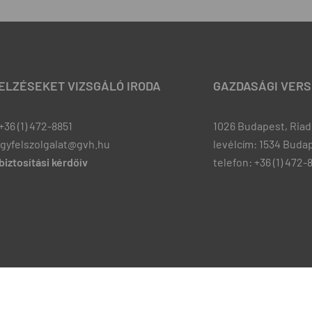
JELZÉSEKET VIZSGÁLÓ IRODA
GAZDASÁGI VERS
+36 (1) 472-8851
1026 Budapest, Riadó
ugyfelszolgalat@gvh.hu
levélcím: 1534 Budap
iztosítási kérdőív
telefon: +36 (1) 472-