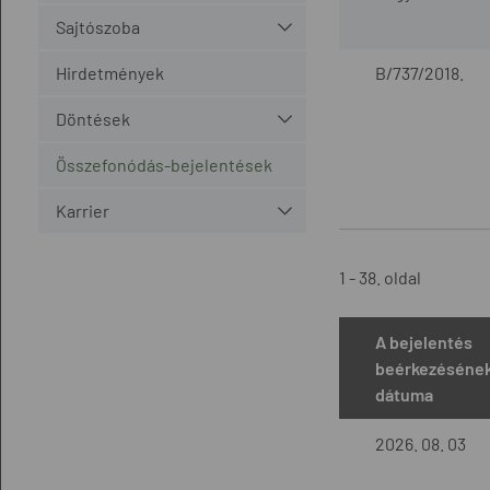
Sajtószoba
Hirdetmények
B/737/2018.
Döntések
Összefonódás-bejelentések
Karrier
1 - 38. oldal
A bejelentés
beérkezéséne
dátuma
2026. 08. 03