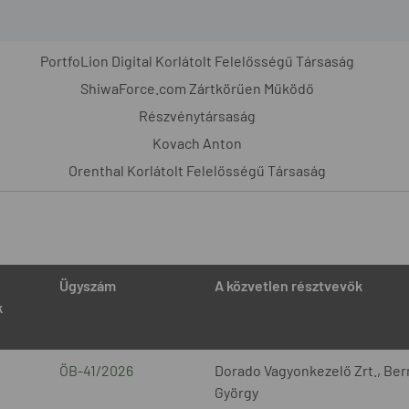
PortfoLion Digital Korlátolt Felelősségű Társaság
ShiwaForce.com Zártkörűen Működő
Részvénytársaság
Kovach Anton
Orenthal Korlátolt Felelősségű Társaság
Ügyszám
A közvetlen résztvevők
k
ÖB-41/2026
Dorado Vagyonkezelő Zrt., Bern
György