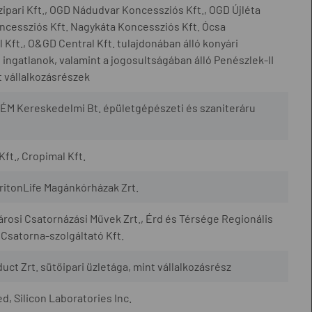
ipari Kft., OGD Nádudvar Koncessziós Kft., OGD Újléta
cessziós Kft. Nagykáta Koncessziós Kft. Ócsa
Kft., O&GD Central Kft. tulajdonában álló konyári
ingatlanok, valamint a jogosultságában álló Penészlek-II
 vállalkozásrészek
ÉM Kereskedelmi Bt. épületgépészeti és szaniteráru
Kft., Cropimal Kft.
TritonLife Magánkórházak Zrt.
városi Csatornázási Művek Zrt., Érd és Térsége Regionális
 Csatorna-szolgáltató Kft.
uct Zrt. sütőipari üzletága, mint vállalkozásrész
, Silicon Laboratories Inc.