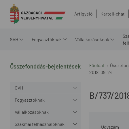
Árfigyelő
Kartell-chat
Sz
GVH
Fogyasztóknak
Vállalkozásoknak
fe
Főoldal
Összefon
Összefonódás-bejelentések
2018. 09. 24.
GVH
B/737/201
Fogyasztóknak
Vállalkozásoknak
Szakmai felhasználóknak
Ügyszám