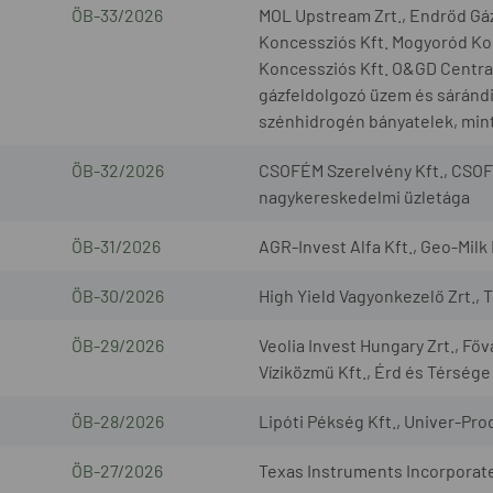
ÖB-33/2026
MOL Upstream Zrt., Endrőd Gáz
Koncessziós Kft. Mogyoród Kon
Koncessziós Kft. O&GD Central 
gázfeldolgozó üzem és sárándi 
szénhidrogén bányatelek, mint
ÖB-32/2026
CSOFÉM Szerelvény Kft., CSOF
nagykereskedelmi üzletága
ÖB-31/2026
AGR-Invest Alfa Kft., Geo-Milk 
ÖB-30/2026
High Yield Vagyonkezelő Zrt., 
ÖB-29/2026
Veolia Invest Hungary Zrt., Fő
Víziközmű Kft., Érd és Térsége
ÖB-28/2026
Lipóti Pékség Kft., Univer-Prod
ÖB-27/2026
Texas Instruments Incorporated