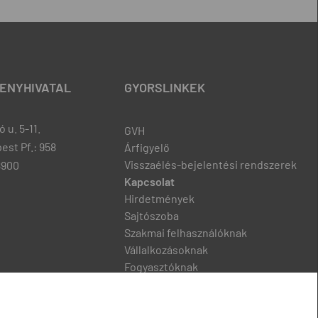
ENYHIVATAL
GYORSLINKEK
 u. 5-11.
GVH
est Pf.: 958
Árfigyelő
Visszaélés-bejelentési rendszerek
8900
Kapcsolat
Hirdetmények
Sajtószoba
Szakmai felhasználóknak
Vállalkozásoknak
Fogyasztóknak
Podcast