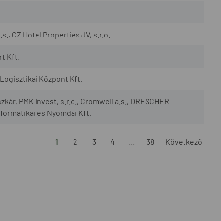
., CZ Hotel Properties JV, s.r.o.
t Kft.
ogisztikai Központ Kft.
szkár, PMK Invest, s.r.o., Cromwell a.s., DRESCHER
nformatikai és Nyomdai Kft.
1
2
3
4
...
38
Következő