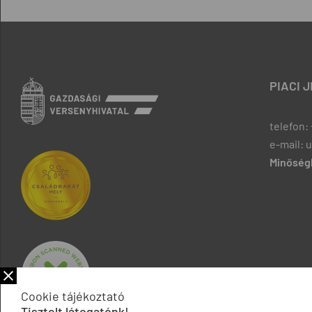
PIACI 
telefon: 
e-mail: 
Minőségb
Cookie tájékoztató
Tisztelt látogatónk!