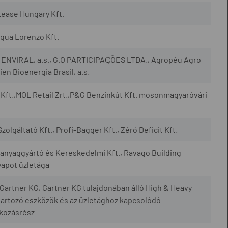
Lease Hungary Kft.
qua Lorenzo Kft.
., ENVIRAL, a.s., G.O PARTICIPAÇÕES LTDA., Agropéu Agro
en Bioenergia Brasil, a.s.
Kft.,MOL Retail Zrt.,P&G Benzinkút Kft. mosonmagyaróvári
zolgáltató Kft., Profi-Bagger Kft., Zéró Deficit Kft.
yaggyártó és Kereskedelmi Kft., Ravago Building
yapot üzletága
artner KG, Gartner KG tulajdonában álló High & Heavy
artozó eszközök és az üzletághoz kapcsolódó
lkozásrész