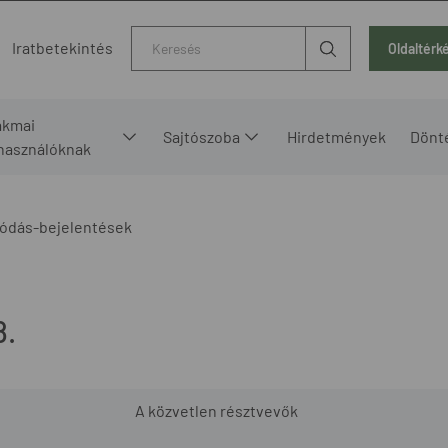
Kereső
Iratbetekintés
Oldaltérk
akmai
Sajtószoba
Hirdetmények
Dönt
lhasználóknak
ódás-bejelentések
8.
A közvetlen résztvevők