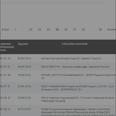
Előző
1
...
22
23
24
25
26
27
28
...
38
Követ
l
bejelentés
Ügyszám
A közvetlen résztvevők
érkezésének
tuma
18. 07. 19
B/560/2018.
Nyírzem Nyírség-Zemplén Coop Zrt. Szabolcs-Coop Zrt.
18. 07. 31
B/590/2018.
DELTA-RENT Kft.; Szemerey család tagjai; Szemerey-Plus Kft.
18. 07. 30
B/588/2018.
INTRUM JUSTITIA Követeléskezelő Zrt.; AEGON Magyarország Hitel
Zrt.
18. 07. 31
B/594/2018.
WEST HUNGÁRIA BAU Csoport és ÉPKAR Csoport; CLH Kft., CLH
Klímaszervíz Kft.; AEROPRODUKT Zrt.
18. 08. 27
B/668/2018.
MOL E-mobilitás Vagyonkezelő Kft. ITK Invest Tanácsadó Korlátolt
Felelősségű Társaság
18. 09. 12
B/707/2018.
Middle-Europe Convergence Ingatlanalap; Indotek-Investments
Alapkezelő Zártkörűen Működő Részvénytársaság; Új Alba 2002
Ingatlanhasznosító és Vagyonkezelő Korlátolt Felelősségű Társaság;