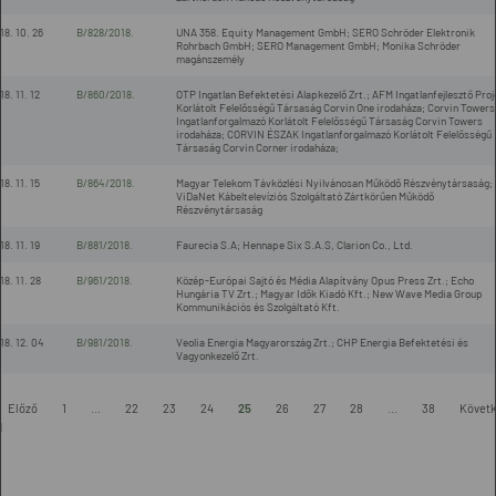
18. 10. 26
B/828/2018.
UNA 358. Equity Management GmbH; SERO Schröder Elektronik
Rohrbach GmbH; SERO Management GmbH; Monika Schröder
magánszemély
18. 11. 12
B/860/2018.
OTP Ingatlan Befektetési Alapkezelő Zrt.; AFM Ingatlanfejlesztő Proj
Korlátolt Felelősségű Társaság Corvin One irodaháza; Corvin Towers
Ingatlanforgalmazó Korlátolt Felelősségű Társaság Corvin Towers
irodaháza; CORVIN ÉSZAK Ingatlanforgalmazó Korlátolt Felelősségű
Társaság Corvin Corner irodaháza;
18. 11. 15
B/864/2018.
Magyar Telekom Távközlési Nyilvánosan Működő Részvénytársaság;
ViDaNet Kábeltelevíziós Szolgáltató Zártkörűen Működő
Részvénytársaság
18. 11. 19
B/881/2018.
Faurecia S.A; Hennape Six S.A.S, Clarion Co., Ltd.
18. 11. 28
B/961/2018.
Közép-Európai Sajtó és Média Alapítvány Opus Press Zrt.; Echo
Hungária TV Zrt.; Magyar Idők Kiadó Kft.; New Wave Media Group
Kommunikációs és Szolgáltató Kft.
18. 12. 04
B/981/2018.
Veolia Energia Magyarország Zrt.; CHP Energia Befektetési és
Vagyonkezelő Zrt.
Előző
1
...
22
23
24
25
26
27
28
...
38
Követ
l