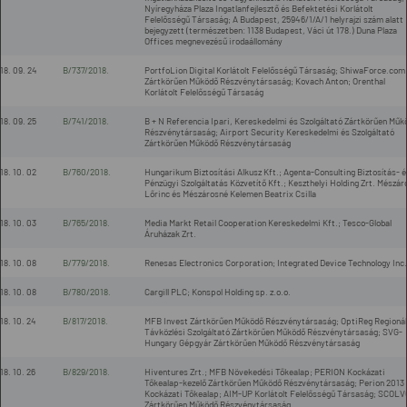
Nyíregyháza Plaza Ingatlanfejlesztő és Befektetési Korlátolt
Felelősségű Társaság; A Budapest, 25946/1/A/1 helyrajzi szám alatt
bejegyzett (természetben: 1138 Budapest, Váci út 178.) Duna Plaza
Offices megnevezésű irodaállomány
18. 09. 24
B/737/2018.
PortfoLion Digital Korlátolt Felelősségű Társaság; ShiwaForce.com
Zártkörűen Működő Részvénytársaság; Kovach Anton; Orenthal
Korlátolt Felelősségű Társaság
18. 09. 25
B/741/2018.
B + N Referencia Ipari, Kereskedelmi és Szolgáltató Zártkörűen Műk
Részvénytársaság; Airport Security Kereskedelmi és Szolgáltató
Zártkörűen Működő Részvénytársaság
18. 10. 02
B/760/2018.
Hungarikum Biztosítási Alkusz Kft.; Agenta-Consulting Biztosítás- é
Pénzügyi Szolgáltatás Közvetítő Kft.; Keszthelyi Holding Zrt. Mészár
Lőrinc és Mészárosné Kelemen Beatrix Csilla
18. 10. 03
B/765/2018.
Media Markt Retail Cooperation Kereskedelmi Kft.; Tesco-Global
Áruházak Zrt.
18. 10. 08
B/779/2018.
Renesas Electronics Corporation; Integrated Device Technology Inc.
18. 10. 08
B/780/2018.
Cargill PLC; Konspol Holding sp. z.o.o.
18. 10. 24
B/817/2018.
MFB Invest Zártkörűen Működő Részvénytársaság; OptiReg Regionál
Távközlési Szolgáltató Zártkörűen Működő Részvénytársaság; SVG-
Hungary Gépgyár Zártkörűen Működő Részvénytársaság
18. 10. 26
B/829/2018.
Hiventures Zrt.; MFB Növekedési Tőkealap; PERION Kockázati
Tőkealap-kezelő Zártkörűen Működő Részvénytársaság; Perion 2013
Kockázati Tőkealap; AIM-UP Korlátolt Felelősségű Társaság; SCOLV
Zártkörűen Működő Részvénytársaság