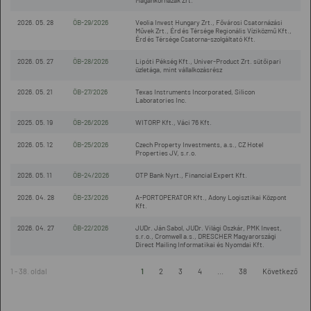
Magánkórházak Zrt.
2026. 05. 28
ÖB-29/2026
Veolia Invest Hungary Zrt., Fővárosi Csatornázási
Művek Zrt., Érd és Térsége Regionális Víziközmű Kft.,
Érd és Térsége Csatorna-szolgáltató Kft.
2026. 05. 27
ÖB-28/2026
Lipóti Pékség Kft., Univer-Product Zrt. sütőipari
üzletága, mint vállalkozásrész
2026. 05. 21
ÖB-27/2026
Texas Instruments Incorporated, Silicon
Laboratories Inc.
2025. 05. 19
ÖB-26/2026
WITORP Kft., Váci 76 Kft.
2026. 05. 12
ÖB-25/2026
Czech Property Investments, a.s., CZ Hotel
Properties JV, s.r.o.
2026. 05. 11
ÖB-24/2026
OTP Bank Nyrt., Financial Expert Kft.
2026. 04. 28
ÖB-23/2026
A-PORTOPERATOR Kft., Adony Logisztikai Központ
Kft.
2026. 04. 27
ÖB-22/2026
JUDr. Ján Sabol, JUDr. Világi Oszkár, PMK Invest,
s.r.o., Cromwell a.s., DRESCHER Magyarországi
Direct Mailing Informatikai és Nyomdai Kft.
1 - 38. oldal
1
2
3
4
...
38
Következő