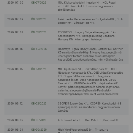
2026. 07. 09
ÖB-37/2026
MOL Kiskereskedelmi Ingatlan Kft.,MOL Retail
Zrt.,P&G Benzinkút Kft. mosonmagyaróvári
töltőállomása
2026. 07. 09
ÖB-36/2026
Axiál Javító, Kereskedelmi és Szolgáltató Kft., Profi-
Bagger Kft., Zéró Deficit Kft.
2026. 07. 01
ÖB-35/2026
ROCKWOOL Hungary Szigetelőanyaggyártó és
Kereskedelmi Kft., Ravago Building Solutions
Hungary Kft. kőzetgyapot üzletága
2026. 06. 15
ÖB-34/2026
Hödlmayr High & Heavy GmbH, Gartner KG, Gartner
KG tulajdonában álló High & Heavy haszongépjármű
üzletágához tartozó eszközök és az üzletághoz
kapcsolódó szerződésállomány, mint vállalkozásrész
2026. 06. 15
ÖB-33/2026
MOL Upstream Zrt., Endrőd Gázipari Kft., OGD
Nádudvar Koncessziós Kft., OGD Újléta Koncessziós
Kft. Mogyoród Koncessziós Kft. Nagykáta
Koncessziós Kft. Ócsa Koncessziós Kft. O&GD
Central Kft., O&GD Central Kft. tulajdonában álló
konyári gázfeldolgozó üzem és sárándi ingatlanok,
valamint a jogosultságában álló Penészlek-II
szénhidrogén bányatelek, mint vállalkozásrészek
2026. 06. 12
ÖB-32/2026
CSOFÉM Szerelvény Kft., CSOFÉM Kereskedelmi Bt.
épületgépészeti és szaniteráru nagykereskedelmi
üzletága
2026. 06. 02
ÖB-31/2026
AGR-Invest Alfa Kft., Geo-Milk Kft., Cropimal Kft.
2026. 06. 01
ÖB-30/2026
High Yield Vagyonkezelő Zrt., TritonLife