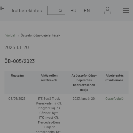
l-
Kereső
Iratbetekintés
HU
EN
t
Főoldal
Összefonódás-bejelentések
2023. 01. 20.
ÖB-005/2023
Ügyszám
A közvetlen
Az összefonódás-
A bejelentés
résztvevők
bejelentés
rövid leírása
beérkezésének
napja
ÖB/05/2023.
ITE Bus & Truck
2023. január 20.
Összefoglaló
Kereskedelmi Kft.
Magyar Olaj- és
Gázipari Nyrt.
ITK Invest Kft.
Mercedes-Benz
Hungária
Kereskedelmi Kft.-