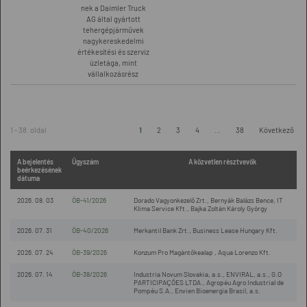
nek a Daimler Truck
AG által gyártott
tehergépjárművek
nagykereskedelmi
értékesítési és szerviz
üzletága, mint
vállalkozásrész
1 - 38. oldal
1
2
3
4
...
38
Következő
A bejelentés
Ügyszám
A közvetlen résztvevők
beérkezésének
dátuma
2026. 08. 03
ÖB-41/2026
Dorado Vagyonkezelő Zrt., Bernyák Balázs Bence, IT
Klima Service Kft., Bajka Zoltán Károly György
2026. 07. 31
ÖB-40/2026
Merkantil Bank Zrt., Business Lease Hungary Kft.
2026. 07. 24
ÖB-39/2026
Konzum Pro Magántőkealap , Aqua Lorenzo Kft.
2026. 07. 14
ÖB-38/2026
Industria Novum Slovakia, a.s., ENVIRAL, a.s., G.O
PARTICIPAÇÕES LTDA., Agropéu Agro Industrial de
Pompéu S.A., Envien Bioenergia Brasil, a.s.