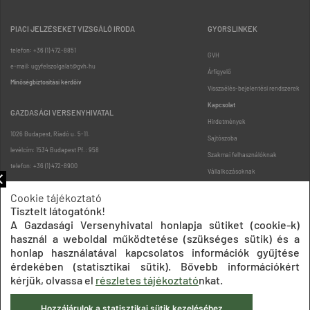
PIACI JELZÉSEKET VIZSGÁLÓ IRODA
GYORSLINKEK
telefon: +36 (1) 472-8851
GVH
e-mail: ugyfelszolgalat@gvh.hu
Árfigyelő
Minőségbiztosítási kérdőív
Visszaélés-bejelentési rendszerek
Kapcsolat
GAZDASÁGI VERSENYHIVATAL
Hirdetmények
1026 Budapest, Riadó u. 5-11.
Sajtószoba
levélcím: 1534 Budapest Pf.: 958
Szakmai felhasználóknak
telefon: +36 (1) 472-8900
Vállalkozásoknak
Fogyasztóknak
Cookie tájékoztató
Podcast
Tisztelt látogatónk!
Oldaltérkép
A Gazdasági Versenyhivatal honlapja sütiket (cookie-k)
használ a weboldal működtetése (szükséges sütik) és a
honlap használatával kapcsolatos információk gyűjtése
érdekében (statisztikai sütik). Bővebb információkért
kérjük, olvassa el
részletes tájékoztató
nkat.
Hozzájárulok a statisztikai sütik kezeléséhez