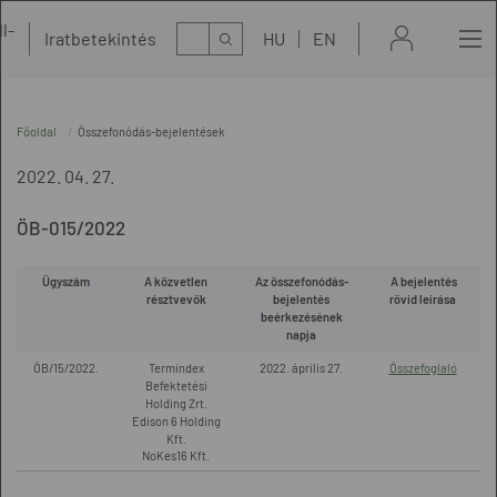
l-
Kereső
Iratbetekintés
HU
EN
t
Főoldal
Összefonódás-bejelentések
2022. 04. 27.
ÖB-015/2022
Ügyszám
A közvetlen
Az összefonódás-
A bejelentés
résztvevők
bejelentés
rövid leírása
beérkezésének
napja
ÖB/15/2022.
Termindex
2022. április 27.
Összefoglaló
Befektetési
Holding Zrt.
Edison 6 Holding
Kft.
NoKes16 Kft.