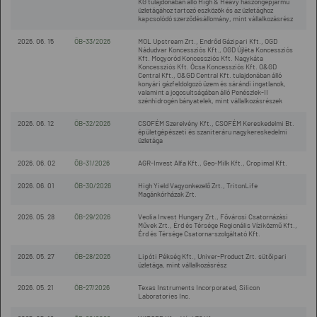
KG tulajdonában álló High & Heavy haszongépjármű
üzletágához tartozó eszközök és az üzletághoz
kapcsolódó szerződésállomány, mint vállalkozásrész
2026. 06. 15
ÖB-33/2026
MOL Upstream Zrt., Endrőd Gázipari Kft., OGD
Nádudvar Koncessziós Kft., OGD Újléta Koncessziós
Kft. Mogyoród Koncessziós Kft. Nagykáta
Koncessziós Kft. Ócsa Koncessziós Kft. O&GD
Central Kft., O&GD Central Kft. tulajdonában álló
konyári gázfeldolgozó üzem és sárándi ingatlanok,
valamint a jogosultságában álló Penészlek-II
szénhidrogén bányatelek, mint vállalkozásrészek
2026. 06. 12
ÖB-32/2026
CSOFÉM Szerelvény Kft., CSOFÉM Kereskedelmi Bt.
épületgépészeti és szaniteráru nagykereskedelmi
üzletága
2026. 06. 02
ÖB-31/2026
AGR-Invest Alfa Kft., Geo-Milk Kft., Cropimal Kft.
2026. 06. 01
ÖB-30/2026
High Yield Vagyonkezelő Zrt., TritonLife
Magánkórházak Zrt.
2026. 05. 28
ÖB-29/2026
Veolia Invest Hungary Zrt., Fővárosi Csatornázási
Művek Zrt., Érd és Térsége Regionális Víziközmű Kft.,
Érd és Térsége Csatorna-szolgáltató Kft.
2026. 05. 27
ÖB-28/2026
Lipóti Pékség Kft., Univer-Product Zrt. sütőipari
üzletága, mint vállalkozásrész
2026. 05. 21
ÖB-27/2026
Texas Instruments Incorporated, Silicon
Laboratories Inc.