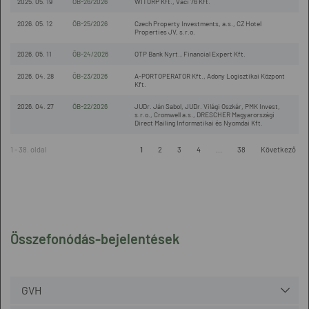
2025. 05. 19
ÖB-26/2026
WITORP Kft., Váci 76 Kft.
2026. 05. 12
ÖB-25/2026
Czech Property Investments, a.s., CZ Hotel
Properties JV, s.r.o.
2026. 05. 11
ÖB-24/2026
OTP Bank Nyrt., Financial Expert Kft.
2026. 04. 28
ÖB-23/2026
A-PORTOPERATOR Kft., Adony Logisztikai Központ
Kft.
2026. 04. 27
ÖB-22/2026
JUDr. Ján Sabol, JUDr. Világi Oszkár, PMK Invest,
s.r.o., Cromwell a.s., DRESCHER Magyarországi
Direct Mailing Informatikai és Nyomdai Kft.
1 - 38. oldal
1
2
3
4
...
38
Következő
Összefonódás-bejelentések
GVH