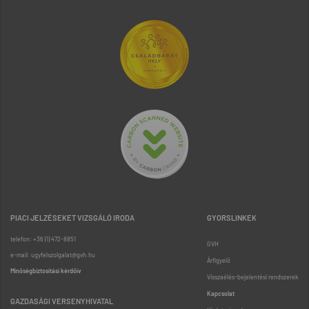
PIACI JELZÉSEKET VIZSGÁLÓ IRODA
GYORSLINKEK
telefon: +36 (1) 472-8851
GVH
e-mail: ugyfelszolgalat@gvh.hu
Árfigyelő
Minőségbiztosítási kérdőív
Visszaélés-bejelentési rendszerek
Kapcsolat
GAZDASÁGI VERSENYHIVATAL