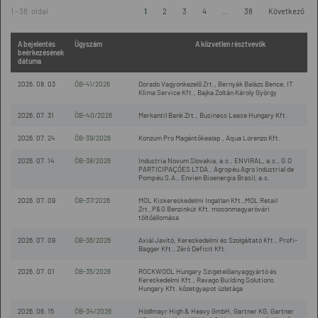
1 - 38. oldal
1
2
3
4
...
38
Következő
A bejelentés
Ügyszám
A közvetlen résztvevők
beérkezésének
dátuma
2026. 08. 03
ÖB-41/2026
Dorado Vagyonkezelő Zrt., Bernyák Balázs Bence, IT
Klima Service Kft., Bajka Zoltán Károly György
2026. 07. 31
ÖB-40/2026
Merkantil Bank Zrt., Business Lease Hungary Kft.
2026. 07. 24
ÖB-39/2026
Konzum Pro Magántőkealap , Aqua Lorenzo Kft.
2026. 07. 14
ÖB-38/2026
Industria Novum Slovakia, a.s., ENVIRAL, a.s., G.O
PARTICIPAÇÕES LTDA., Agropéu Agro Industrial de
Pompéu S.A., Envien Bioenergia Brasil, a.s.
2026. 07. 09
ÖB-37/2026
MOL Kiskereskedelmi Ingatlan Kft.,MOL Retail
Zrt.,P&G Benzinkút Kft. mosonmagyaróvári
töltőállomása
2026. 07. 09
ÖB-36/2026
Axiál Javító, Kereskedelmi és Szolgáltató Kft., Profi-
Bagger Kft., Zéró Deficit Kft.
2026. 07. 01
ÖB-35/2026
ROCKWOOL Hungary Szigetelőanyaggyártó és
Kereskedelmi Kft., Ravago Building Solutions
Hungary Kft. kőzetgyapot üzletága
2026. 06. 15
ÖB-34/2026
Hödlmayr High & Heavy GmbH, Gartner KG, Gartner