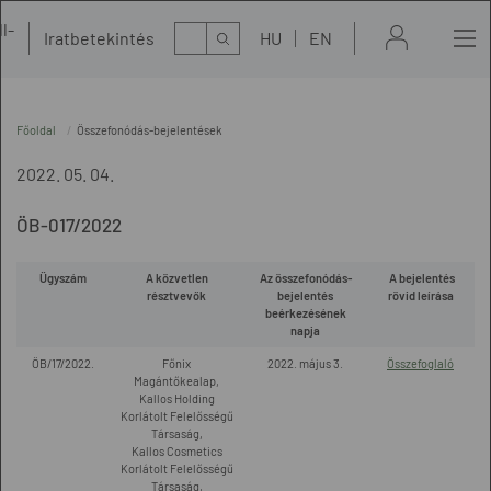
l-
Kereső
Iratbetekintés
HU
EN
t
Főoldal
Összefonódás-bejelentések
2022. 05. 04.
ÖB-017/2022
Ügyszám
A közvetlen
Az összefonódás-
A bejelentés
résztvevők
bejelentés
rövid leírása
beérkezésének
napja
ÖB/17/2022.
Főnix
2022. május 3.
Összefoglaló
Magántőkealap,
Kallos Holding
Korlátolt Felelősségű
Társaság,
Kallos Cosmetics
Korlátolt Felelősségű
Társaság,