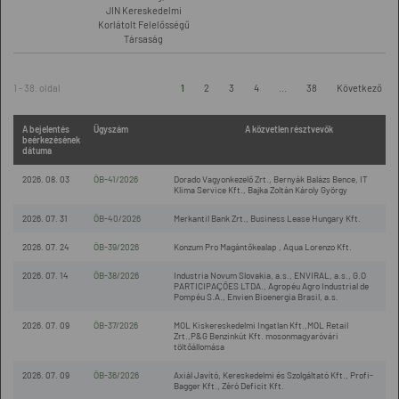
JIN Kereskedelmi
Korlátolt Felelősségű
Társaság
1 - 38. oldal
1
2
3
4
...
38
Következő
A bejelentés
Ügyszám
A közvetlen résztvevők
beérkezésének
dátuma
2026. 08. 03
ÖB-41/2026
Dorado Vagyonkezelő Zrt., Bernyák Balázs Bence, IT
Klima Service Kft., Bajka Zoltán Károly György
2026. 07. 31
ÖB-40/2026
Merkantil Bank Zrt., Business Lease Hungary Kft.
2026. 07. 24
ÖB-39/2026
Konzum Pro Magántőkealap , Aqua Lorenzo Kft.
2026. 07. 14
ÖB-38/2026
Industria Novum Slovakia, a.s., ENVIRAL, a.s., G.O
PARTICIPAÇÕES LTDA., Agropéu Agro Industrial de
Pompéu S.A., Envien Bioenergia Brasil, a.s.
2026. 07. 09
ÖB-37/2026
MOL Kiskereskedelmi Ingatlan Kft.,MOL Retail
Zrt.,P&G Benzinkút Kft. mosonmagyaróvári
töltőállomása
2026. 07. 09
ÖB-36/2026
Axiál Javító, Kereskedelmi és Szolgáltató Kft., Profi-
Bagger Kft., Zéró Deficit Kft.