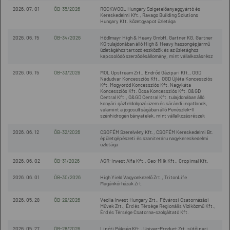
2026. 07. 01
ÖB-35/2026
ROCKWOOL Hungary Szigetelőanyaggyártó és
Kereskedelmi Kft., Ravago Building Solutions
Hungary Kft. kőzetgyapot üzletága
2026. 06. 15
ÖB-34/2026
Hödlmayr High & Heavy GmbH, Gartner KG, Gartner
KG tulajdonában álló High & Heavy haszongépjármű
üzletágához tartozó eszközök és az üzletághoz
kapcsolódó szerződésállomány, mint vállalkozásrész
2026. 06. 15
ÖB-33/2026
MOL Upstream Zrt., Endrőd Gázipari Kft., OGD
Nádudvar Koncessziós Kft., OGD Újléta Koncessziós
Kft. Mogyoród Koncessziós Kft. Nagykáta
Koncessziós Kft. Ócsa Koncessziós Kft. O&GD
Central Kft., O&GD Central Kft. tulajdonában álló
konyári gázfeldolgozó üzem és sárándi ingatlanok,
valamint a jogosultságában álló Penészlek-II
szénhidrogén bányatelek, mint vállalkozásrészek
2026. 06. 12
ÖB-32/2026
CSOFÉM Szerelvény Kft., CSOFÉM Kereskedelmi Bt.
épületgépészeti és szaniteráru nagykereskedelmi
üzletága
2026. 06. 02
ÖB-31/2026
AGR-Invest Alfa Kft., Geo-Milk Kft., Cropimal Kft.
2026. 06. 01
ÖB-30/2026
High Yield Vagyonkezelő Zrt., TritonLife
Magánkórházak Zrt.
2026. 05. 28
ÖB-29/2026
Veolia Invest Hungary Zrt., Fővárosi Csatornázási
Művek Zrt., Érd és Térsége Regionális Víziközmű Kft.,
Érd és Térsége Csatorna-szolgáltató Kft.
2026. 05. 27
ÖB-28/2026
Lipóti Pékség Kft., Univer-Product Zrt. sütőipari