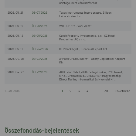
üzletága, mint vállalkozásrész
2026. 05. 21
ÖB-27/2026
Texas Instruments Incorporated, Silicon
Laboratories Inc.
2025. 05. 19
ÖB-26/2026
WITORP Kft., Váci 76 Kft.
2026. 05. 12
ÖB-25/2026
Czech Property Investments, a.s., CZ Hotel
Properties JV, s.r.o.
2026. 05. 11
ÖB-24/2026
OTP Bank Nyrt., Financial Expert Kft.
2026. 04. 28
ÖB-23/2026
A-PORTOPERATOR Kft., Adony Logisztikai Központ
Kft.
2026. 04. 27
ÖB-22/2026
JUDr. Ján Sabol, JUDr. Világi Oszkár, PMK Invest,
s.r.o., Cromwell a.s., DRESCHER Magyarországi
Direct Mailing Informatikai és Nyomdai Kft.
1 - 38. oldal
1
2
3
4
...
38
Következő
Összefonódás-bejelentések