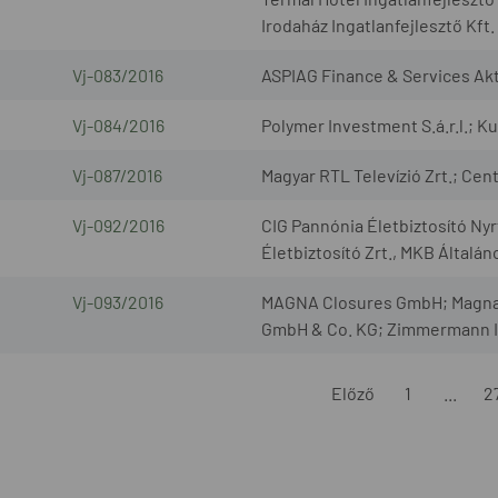
Irodaház Ingatlanfejlesztő Kft.
Vj-083/2016
ASPIAG Finance & Services Akt
Vj-084/2016
Polymer Investment S.á.r.l.; 
Vj-087/2016
Magyar RTL Televízió Zrt.; Centr
Vj-092/2016
CIG Pannónia Életbiztosító Nyr
Életbiztosító Zrt., MKB Általáno
Vj-093/2016
MAGNA Closures GmbH; Magna 
GmbH & Co. KG; Zimmermann I
Előző
1
...
2