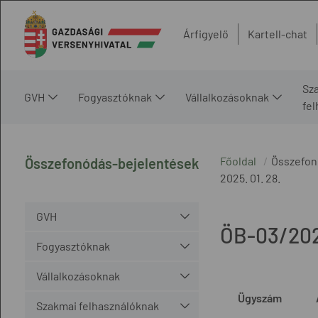
Árfigyelő
Kartell-chat
Sz
GVH
Fogyasztóknak
Vállalkozásoknak
fe
Főoldal
Összefon
Összefonódás-bejelentések
2025. 01. 28.
GVH
ÖB-03/20
Fogyasztóknak
Vállalkozásoknak
Ügyszám
Szakmai felhasználóknak