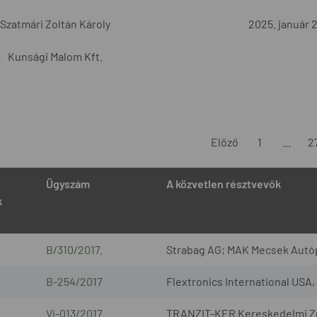
Szatmári Zoltán Károly
2025. január 2
Kunsági Malom Kft.
Előző
1
...
2
Ügyszám
A közvetlen résztvevők
k
B/310/2017.
Strabag AG; MAK Mecsek Autóp
B-254/2017
Flextronics International USA
Vj-013/2017
TRANZIT-KER Kereskedelmi Zrt