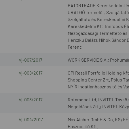
BÁTORTRADE Kereskedelmi és S
URALGÓ Termelő-, Szolgáltató
Szolgáltató és Kereskedelmi 
Kereskedelmi Kft. Innfoods Él
Mezőgazdasági Termeltető és 
Herczku Balázs Mihók Sándor Dr
Ferenc
Vj-007/2017
WORK SERVICE S.A.; Prohumán 
Vj-008/2017
CPI Retail Portfolio Holding K
Shopping Center Zrt. Pólus Tár
NYÍR Ingatlanhasznosító és Va
Vj-003/2017
Rotamona Ltd. INVITEL Távközlé
Megoldások Zrt.; INVITEL Közpo
Vj-004/2017
Max Aicher GmbH & Co. KG; F
Hasznosító Kft.