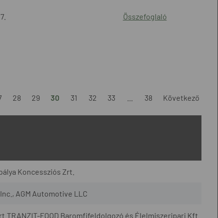
7.
Összefoglaló
7
28
29
30
31
32
33
...
38
Következő
álya Koncessziós Zrt.
, Inc., AGM Automotive LLC
.TRANZIT-FOOD Baromfifeldolgozó és Élelmiszeripari Kft.