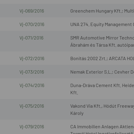
Vj-069/2016
Greenchem Hungary Kft.; Multi
Vj-070/2016
UNA 274. Equity Management
Vj-071/2016
SMR Automotive Mirror Techno
Ábrahám és Társa Kft. autóipar
Vj-072/2016
Bonitás 2002 Zrt.; ARCATA HO
Vj-073/2016
Nemak Exterior S.L.; Cevher D
Vj-074/2016
Duna-Dráva Cement Kft. Hei
Kft.
Vj-075/2016
Vakond Via Kft., Hódút Freeway 
Károly
Vj-079/2016
CA Immobilien Anlagen Aktieng
Termál Hotel Ingatlanfejlesztő 