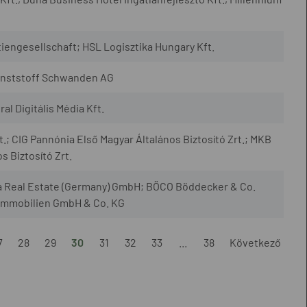
iengesellschaft; HSL Logisztika Hungary Kft.
Kunststoff Schwanden AG
al Digitális Média Kft.
t.; CIG Pannónia Első Magyar Általános Biztosító Zrt.; MKB
s Biztosító Zrt.
Real Estate (Germany) GmbH; BÖCO Böddecker & Co.
mmobilien GmbH & Co. KG
7
28
29
30
31
32
33
...
38
Következő