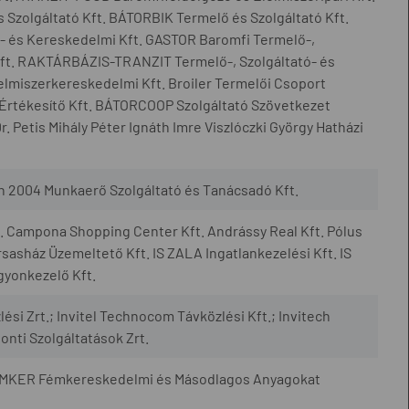
zolgáltató Kft. BÁTORBIK Termelő és Szolgáltató Kft.
- és Kereskedelmi Kft. GASTOR Baromfi Termelő-,
Kft. RAKTÁRBÁZIS-TRANZIT Termelő-, Szolgáltató- és
elmiszerkereskedelmi Kft. Broiler Termelői Csoport
Értékesítő Kft. BÁTORCOOP Szolgáltató Szövetkezet
. Petis Mihály Péter Ignáth Imre Viszlóczki György Hatházi
2004 Munkaerő Szolgáltató és Tanácsadó Kft.
ft. Campona Shopping Center Kft. Andrássy Real Kft. Pólus
sasház Üzemeltető Kft. IS ZALA Ingatlankezelési Kft. IS
gyonkezelő Kft.
si Zrt.; Invitel Technocom Távközlési Kft.; Invitech
nti Szolgáltatások Zrt.
ÉMKER Fémkereskedelmi és Másodlagos Anyagokat