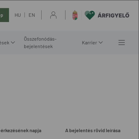
HU
EN
ép
Összefonódás-
ések
Karrier
bejelentések
eérkezésének napja
A bejelentés rövid leírása