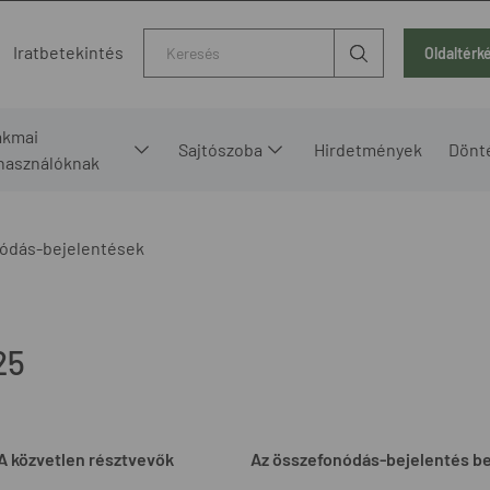
Kereső
Iratbetekintés
Oldaltérk
akmai
Sajtószoba
Hirdetmények
Dönt
lhasználóknak
ódás-bejelentések
25
A közvetlen résztvevők
Az összefonódás-bejelentés b