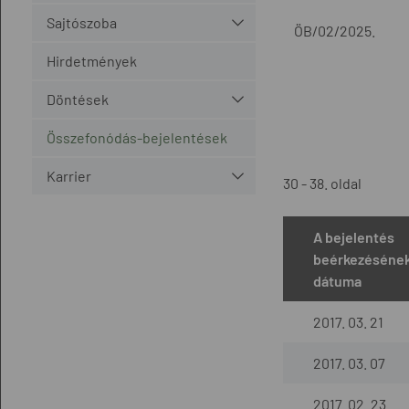
Sajtószoba
ÖB/02/2025.
Hirdetmények
Döntések
Összefonódás-bejelentések
Karrier
30 - 38. oldal
A bejelentés
beérkezéséne
dátuma
2017. 03. 21
2017. 03. 07
2017. 02. 23