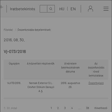
l-
Kereső
Iratbetekintés
HU
EN
t
Főoldal
Összefonódás-bejelentések
2016. 08. 30.
Vj-073/2016
Ügyszám
A közvetlen résztvevők
A kérelem
Az
beérkezésének
összefonódás
dátuma
rövid
bemutatása
VJ/73/2016.
Nemak Exterior S.L.
2016. augusztus
Összefoglaló
Cevher Döküm Sanayii
29.
A.Ş.
1 - 38. oldal
1
2
3
4
...
38
Következő