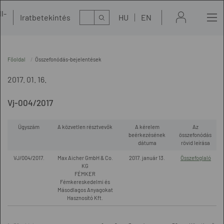
l-
Kereső
Iratbetekintés
HU
EN
t
Főoldal
Összefonódás-bejelentések
2017. 01. 16.
Vj-004/2017
Ügyszám
A közvetlen résztvevők
A kérelem
Az
beérkezésének
összefonódás
dátuma
rövid leírása
VJ/004/2017.
Max Aicher GmbH & Co.
2017. január 13.
Összefoglaló
KG
FÉMKER
Fémkereskedelmi és
Másodlagos Anyagokat
Hasznosító Kft.