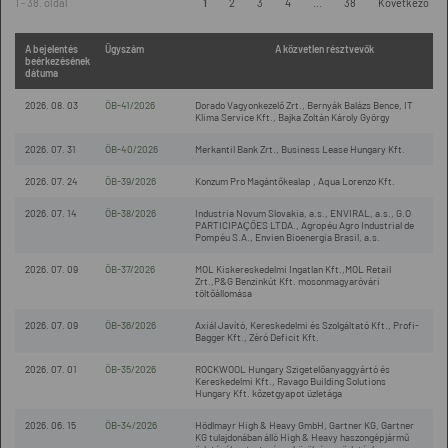
1 - 38. oldal
1
2
3
4
...
38
Következő
A bejelentés
Ügyszám
A közvetlen résztvevők
beérkezésének
dátuma
2026. 08. 03
ÖB-41/2026
Dorado Vagyonkezelő Zrt., Bernyák Balázs Bence, IT
Klima Service Kft., Bajka Zoltán Károly György
2026. 07. 31
ÖB-40/2026
Merkantil Bank Zrt., Business Lease Hungary Kft.
2026. 07. 24
ÖB-39/2026
Konzum Pro Magántőkealap , Aqua Lorenzo Kft.
2026. 07. 14
ÖB-38/2026
Industria Novum Slovakia, a.s., ENVIRAL, a.s., G.O
PARTICIPAÇÕES LTDA., Agropéu Agro Industrial de
Pompéu S.A., Envien Bioenergia Brasil, a.s.
2026. 07. 09
ÖB-37/2026
MOL Kiskereskedelmi Ingatlan Kft.,MOL Retail
Zrt.,P&G Benzinkút Kft. mosonmagyaróvári
töltőállomása
2026. 07. 09
ÖB-36/2026
Axiál Javító, Kereskedelmi és Szolgáltató Kft., Profi-
Bagger Kft., Zéró Deficit Kft.
2026. 07. 01
ÖB-35/2026
ROCKWOOL Hungary Szigetelőanyaggyártó és
Kereskedelmi Kft., Ravago Building Solutions
Hungary Kft. kőzetgyapot üzletága
2026. 06. 15
ÖB-34/2026
Hödlmayr High & Heavy GmbH, Gartner KG, Gartner
KG tulajdonában álló High & Heavy haszongépjármű