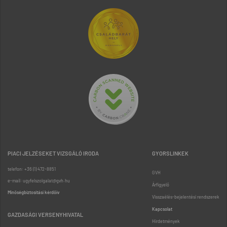
PIACI JELZÉSEKET VIZSGÁLÓ IRODA
GYORSLINKEK
telefon: +36 (1) 472-8851
GVH
e-mail: ugyfelszolgalat@gvh.hu
Árfigyelő
Minőségbiztosítási kérdőív
Visszaélés-bejelentési rendszerek
Kapcsolat
GAZDASÁGI VERSENYHIVATAL
Hirdetmények