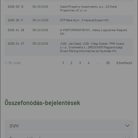
2026. 05. 12
ÖB-25/2026
Czech Property Investments, a.s., CZ Hotel
Properties JV, s.r.o.
2026. 05. 11
ÖB-24/2026
OTP Bank Nyrt., Financial Expert Kft.
2026. 04. 28
ÖB-23/2026
A-PORTOPERATOR Kft., Adony Logisztikai Központ
Kft.
2026. 04. 27
ÖB-22/2026
JUDr. Ján Sabol, JUDr. Világi Oszkár, PMK Invest,
s.r.o., Cromwell a.s., DRESCHER Magyarországi
Direct Mailing Informatikai és Nyomdai Kft.
1 - 38. oldal
1
2
3
4
...
38
Következő
Összefonódás-bejelentések
GVH