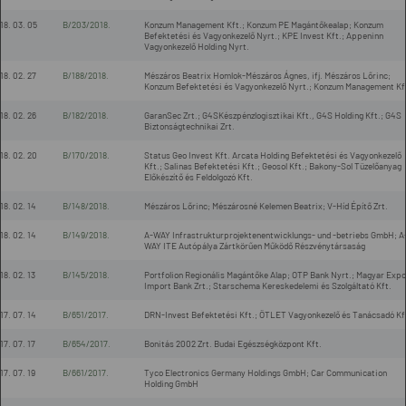
18. 03. 05
B/203/2018.
Konzum Management Kft.; Konzum PE Magántőkealap; Konzum
Befektetési és Vagyonkezelő Nyrt.; KPE Invest Kft.; Appeninn
Vagyonkezelő Holding Nyrt.
18. 02. 27
B/188/2018.
Mészáros Beatrix Homlok-Mészáros Ágnes, ifj. Mészáros Lőrinc;
Konzum Befektetési és Vagyonkezelő Nyrt.; Konzum Management Kf
18. 02. 26
B/182/2018.
GaranSec Zrt.; G4SKészpénzlogisztikai Kft., G4S Holding Kft.; G4S
Biztonságtechnikai Zrt.
18. 02. 20
B/170/2018.
Status Geo Invest Kft. Arcata Holding Befektetési és Vagyonkezelő
Kft.; Salinas Befektetési Kft.; Geosol Kft.; Bakony-Sol Tüzelőanyag
Előkészítő és Feldolgozó Kft.
18. 02. 14
B/148/2018.
Mészáros Lőrinc; Mészárosné Kelemen Beatrix; V-Híd Építő Zrt.
18. 02. 14
B/149/2018.
A-WAY Infrastrukturprojektenentwicklungs- und -betriebs GmbH; A
WAY ITE Autópálya Zártkörűen Működő Részvénytársaság
18. 02. 13
B/145/2018.
Portfolion Regionális Magántőke Alap; OTP Bank Nyrt.; Magyar Expo
Import Bank Zrt.; Starschema Kereskedelemi és Szolgáltató Kft.
17. 07. 14
B/651/2017.
DRN-Invest Befektetési Kft.; ÖTLET Vagyonkezelő és Tanácsadó Kf
17. 07. 17
B/654/2017.
Bonitás 2002 Zrt. Budai Egészségközpont Kft.
17. 07. 19
B/661/2017.
Tyco Electronics Germany Holdings GmbH; Car Communication
Holding GmbH