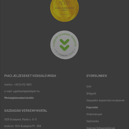
PIACI JELZÉSEKET VIZSGÁLÓ IRODA
GYORSLINKEK
telefon: +36 (1) 472-8851
GVH
e-mail: ugyfelszolgalat@gvh.hu
Árfigyelő
Minőségbiztosítási kérdőív
Visszaélés-bejelentési rendszerek
Kapcsolat
GAZDASÁGI VERSENYHIVATAL
Hirdetmények
1026 Budapest, Riadó u. 5-11.
Sajtószoba
levélcím: 1534 Budapest Pf.: 958
Szakmai felhasználóknak