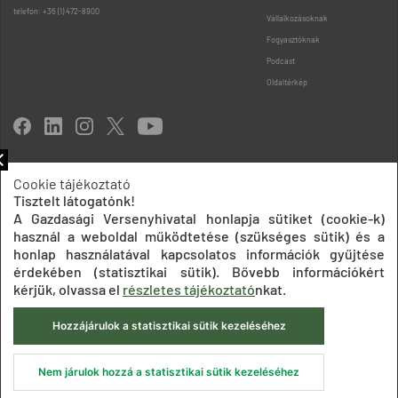
telefon: +36 (1) 472-8900
Vállalkozásoknak
Fogyasztóknak
Podcast
Oldaltérkép
Cookie tájékoztató
Tisztelt látogatónk!
Impresszum
Adatkezelési tájékoztatók
Akadálymentesítési nyilatkozat
Közadatkereső
Süti beállítások
ÁSZF
A Gazdasági Versenyhivatal honlapja sütiket (cookie-k)
használ a weboldal működtetése (szükséges sütik) és a
© 2020 Gazdasági Versenyhivatal
honlap használatával kapcsolatos információk gyűjtése
érdekében (statisztikai sütik). Bővebb információkért
kérjük, olvassa el
részletes tájékoztató
nkat.
Hozzájárulok a statisztikai sütik kezeléséhez
Nem járulok hozzá a statisztikai sütik kezeléséhez