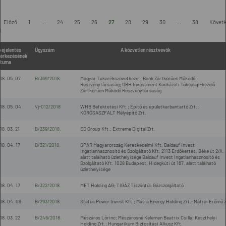
Előző
1
...
24
25
26
27
28
29
30
...
38
Követ
l
bejelentés
Ügyszám
A közvetlen résztvevők
érkezésének
tuma
18. 05. 07
B/369/2018.
Magyar Takarékszövetkezeti Bank Zártkörűen Működő
Részvénytársaság; DBH Investment Kockázati Tőkealap-kezelő
Zártkörűen Működő Részvénytársaság
18. 05. 04
Vj-012/2018
WHB Befektetési Kft.; Építő és épületkarbantartó Zrt.;
KÖRÖSASZFALT Mélyépítő Zrt.
18. 03. 21
B/239/2018.
ED Group Kft.; Extreme Digital Zrt.
18. 04. 17
B/321/2018.
SPAR Magyarország Kereskedelmi Kft. Baldauf Invest
Ingatlanhasznosító és Szolgáltató Kft. 2113 Erdőkertes, Béke út 2/A.
alatt található üzlethelyisége Baldauf Invest Ingatlanhasznosító és
Szolgáltató Kft. 1028 Budapest, Hidegkúti út 167. alatt található
üzlethelyisége
18. 04. 17
B/322/2018.
MET Holding AG; TIGÁZ Tiszántúli Gázszolgáltató
18. 04. 06
B/293/2018.
Status Power Invest Kft.; Mátra Energy Holding Zrt.; Mátrai Erőmű Z
18. 03. 22
B/246/2018.
Mészáros Lőrinc; Mészárosné Kelemen Beatrix Csilla; Keszthelyi
Holding Zrt.; Hungarikum Biztosítási Alkusz Kft.