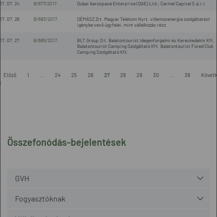
17. 07. 24
B/677/2017.
Dubai Aerospace Enterprise (DAE) Ltd.; Carmel Capital S.á.r.l.
17. 07. 26
B/683/2017.
DÉMÁSZ Zrt. Magyar Telekom Nyrt. villamosenergia szolgáltatást
igénybe vevő ügyfelei, mint vállalkozás rész
17. 07. 27
B/685/2017.
BLT Group Zrt. Balatontourist Idegenforgalmi és Kereskedelmi Kft.
Balatontourist Camping Szolgáltató Kft. Balatontourist Füred Club
Camping Szolgáltató Kft.
Előző
1
...
24
25
26
27
28
29
30
...
38
Követ
l
Összefonódás-bejelentések
GVH
Fogyasztóknak