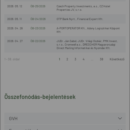
2026. 05. 12
ÖB-25/2026
Czech Property Investments, a.s., CZ Hotel
Properties JV, s.r.o.
2026. 05. 11
ÖB-24/2026
OTP Bank Nyrt., Financial Expert Kft.
2026. 04. 28
ÖB-23/2026
A-PORTOPERATOR Kft., Adony Logisztikai Központ
Kft.
2026. 04. 27
ÖB-22/2026
JUDr. Ján Sabol, JUDr. Világi Oszkár, PMK Invest,
s.r.o., Cromwell a.s., DRESCHER Magyarországi
Direct Mailing Informatikai és Nyomdai Kft.
1 - 38. oldal
1
2
3
4
...
38
Következő
Összefonódás-bejelentések
GVH