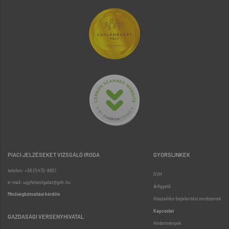
PIACI JELZÉSEKET VIZSGÁLÓ IRODA
GYORSLINKEK
telefon: +36 (1) 472-8851
GVH
e-mail: ugyfelszolgalat@gvh.hu
Árfigyelő
Minőségbiztosítási kérdőív
Visszaélés-bejelentési rendszerek
Kapcsolat
GAZDASÁGI VERSENYHIVATAL
Hirdetmények