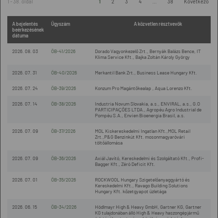
1 - 38. oldal
1
2
3
4
...
38
Következő
A bejelentés
Ügyszám
A közvetlen résztvevők
beérkezésének
dátuma
2026. 08. 03
ÖB-41/2026
Dorado Vagyonkezelő Zrt., Bernyák Balázs Bence, IT
Klima Service Kft., Bajka Zoltán Károly György
2026. 07. 31
ÖB-40/2026
Merkantil Bank Zrt., Business Lease Hungary Kft.
2026. 07. 24
ÖB-39/2026
Konzum Pro Magántőkealap , Aqua Lorenzo Kft.
2026. 07. 14
ÖB-38/2026
Industria Novum Slovakia, a.s., ENVIRAL, a.s., G.O
PARTICIPAÇÕES LTDA., Agropéu Agro Industrial de
Pompéu S.A., Envien Bioenergia Brasil, a.s.
2026. 07. 09
ÖB-37/2026
MOL Kiskereskedelmi Ingatlan Kft.,MOL Retail
Zrt.,P&G Benzinkút Kft. mosonmagyaróvári
töltőállomása
2026. 07. 09
ÖB-36/2026
Axiál Javító, Kereskedelmi és Szolgáltató Kft., Profi-
Bagger Kft., Zéró Deficit Kft.
2026. 07. 01
ÖB-35/2026
ROCKWOOL Hungary Szigetelőanyaggyártó és
Kereskedelmi Kft., Ravago Building Solutions
Hungary Kft. kőzetgyapot üzletága
2026. 06. 15
ÖB-34/2026
Hödlmayr High & Heavy GmbH, Gartner KG, Gartner
KG tulajdonában álló High & Heavy haszongépjármű