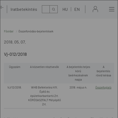
l-
Kereső
Iratbetekintés
HU
EN
t
Főoldal
Összefonódás-bejelentések
2018. 05. 07.
Vj-012/2018
Ügyszám
A közvetlen résztvevők
A bejelentés teljes
A
körű
bejelentés
beérkezésének
rövid leírása
napja
VJ/12/2018.
WHB Befektetési Kft.
2018. május 4.
Összefoglaló
Építő és
épületkarbantartó Zrt.
KÖRÖSASZFALT Mélyépítő
Zrt.