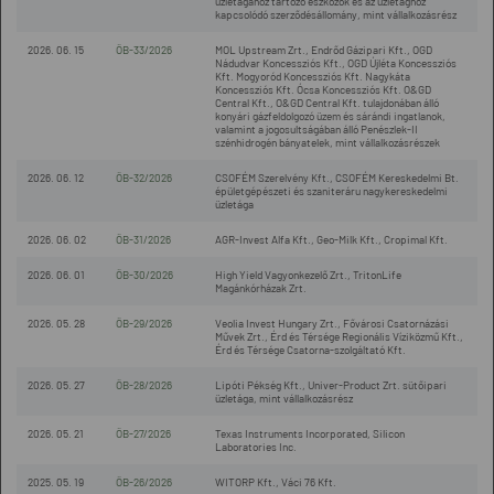
üzletágához tartozó eszközök és az üzletághoz
kapcsolódó szerződésállomány, mint vállalkozásrész
2026. 06. 15
ÖB-33/2026
MOL Upstream Zrt., Endrőd Gázipari Kft., OGD
Nádudvar Koncessziós Kft., OGD Újléta Koncessziós
Kft. Mogyoród Koncessziós Kft. Nagykáta
Koncessziós Kft. Ócsa Koncessziós Kft. O&GD
Central Kft., O&GD Central Kft. tulajdonában álló
konyári gázfeldolgozó üzem és sárándi ingatlanok,
valamint a jogosultságában álló Penészlek-II
szénhidrogén bányatelek, mint vállalkozásrészek
2026. 06. 12
ÖB-32/2026
CSOFÉM Szerelvény Kft., CSOFÉM Kereskedelmi Bt.
épületgépészeti és szaniteráru nagykereskedelmi
üzletága
2026. 06. 02
ÖB-31/2026
AGR-Invest Alfa Kft., Geo-Milk Kft., Cropimal Kft.
2026. 06. 01
ÖB-30/2026
High Yield Vagyonkezelő Zrt., TritonLife
Magánkórházak Zrt.
2026. 05. 28
ÖB-29/2026
Veolia Invest Hungary Zrt., Fővárosi Csatornázási
Művek Zrt., Érd és Térsége Regionális Víziközmű Kft.,
Érd és Térsége Csatorna-szolgáltató Kft.
2026. 05. 27
ÖB-28/2026
Lipóti Pékség Kft., Univer-Product Zrt. sütőipari
üzletága, mint vállalkozásrész
2026. 05. 21
ÖB-27/2026
Texas Instruments Incorporated, Silicon
Laboratories Inc.
2025. 05. 19
ÖB-26/2026
WITORP Kft., Váci 76 Kft.