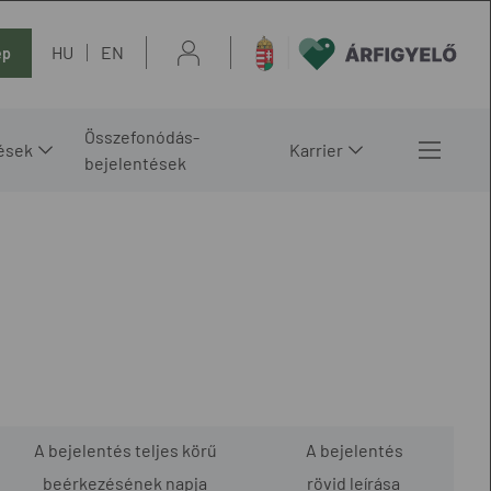
HU
EN
ép
Összefonódás-
ések
Karrier
bejelentések
A bejelentés teljes körű
A bejelentés
beérkezésének napja
rövid leírása