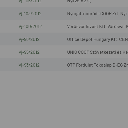
Vj-106/2012
Nyírzem Zrt.
Vj-103/2012
Nyugat-nógrádi-COOP Zrt. Nyír
Vj-100/2012
Vörösvár Invest Kft. Vörösvár K
Vj-96/2012
Office Depot Hungary Kft. CEN
Vj-95/2012
UNIÓ COOP Szövetkezeti és Ke
Vj-93/2012
OTP Fordulat Tőkealap D-ÉG Zr