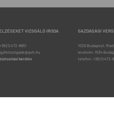
JELZÉSEKET VIZSGÁLÓ IRODA
GAZDASÁGI VERS
+36 (1) 472-8851
1026 Budapest, Riadó
ugyfelszolgalat@gvh.hu
levélcím: 1534 Budap
iztosítási kérdőív
telefon: +36 (1) 472-