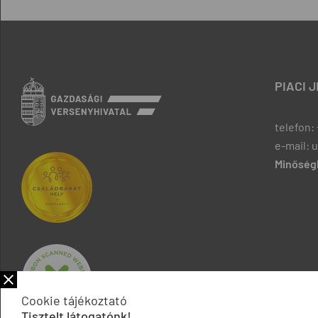
PIACI 
telefon: 
e-mail: 
Minőségb
Cookie tájékoztató
Tisztelt látogatónk!