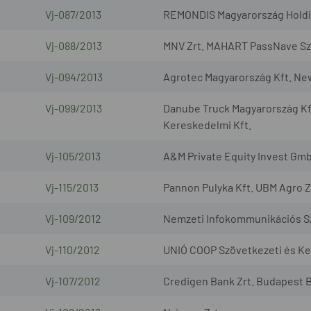
Vj-087/2013
REMONDIS Magyarország Holding
Vj-088/2013
MNV Zrt. MAHART PassNave Sze
Vj-094/2013
Agrotec Magyarország Kft. Ne
Vj-099/2013
Danube Truck Magyarország Kf
Kereskedelmi Kft.
Vj-105/2013
A&M Private Equity Invest Gmb
Vj-115/2013
Pannon Pulyka Kft. UBM Agro Z
Vj-109/2012
Nemzeti Infokommunikációs Szo
Vj-110/2012
UNIÓ COOP Szövetkezeti és Ker
Vj-107/2012
Credigen Bank Zrt. Budapest B