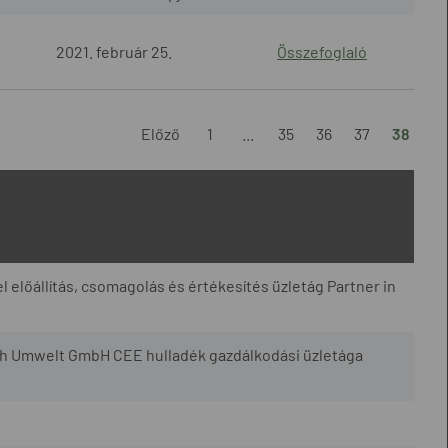
2021. február 25.
Összefoglaló
Előző
1
...
35
36
37
38
l előállítás, csomagolás és értékesítés üzletág Partner in
h Umwelt GmbH CEE hulladék gazdálkodási üzletága