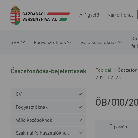
Árfigyelő
Kartell-chat
Sz
GVH
Fogyasztóknak
Vállalkozásoknak
fe
Főoldal
Összefon
Összefonódás-bejelentések
2021. 02. 25.
GVH
ÖB/010/20
Fogyasztóknak
Vállalkozásoknak
Ügyszám
Szakmai felhasználóknak