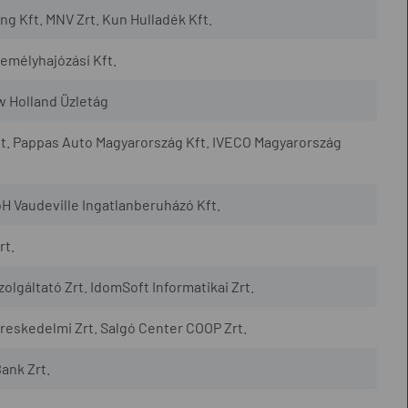
 Kft. MNV Zrt. Kun Hulladék Kft.
mélyhajózási Kft.
w Holland Üzletág
t. Pappas Auto Magyarország Kft. IVECO Magyarország
H Vaudeville Ingatlanberuházó Kft.
rt.
lgáltató Zrt. IdomSoft Informatikai Zrt.
eskedelmi Zrt. Salgó Center COOP Zrt.
ank Zrt.