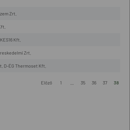
zem Zrt.
ft.
KES16 Kft.
reskedelmi Zrt.
t. D-ÉG Thermoset Kft.
Előző
1
...
35
36
37
38