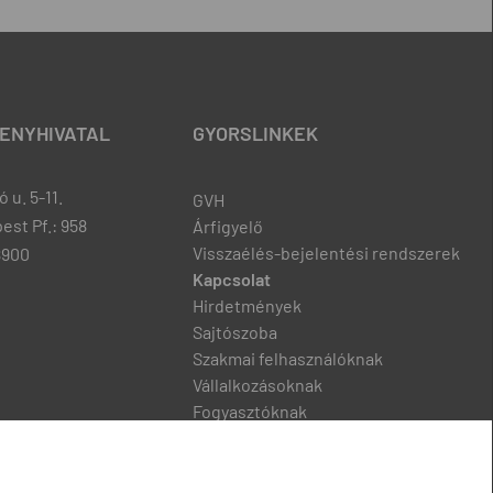
ENYHIVATAL
GYORSLINKEK
 u. 5-11.
GVH
est Pf.: 958
Árfigyelő
Visszaélés-bejelentési rendszerek
8900
Kapcsolat
Hirdetmények
Sajtószoba
Szakmai felhasználóknak
Vállalkozásoknak
Fogyasztóknak
Podcast