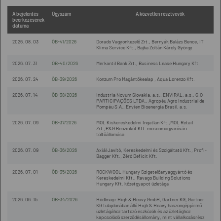
A bejelentés
Ügyszám
A közvetlen résztvevők
beérkezésének
dátuma
2026. 08. 03
ÖB-41/2026
Dorado Vagyonkezelő Zrt., Bernyák Balázs Bence, IT
Klima Service Kft., Bajka Zoltán Károly György
2026. 07. 31
ÖB-40/2026
Merkantil Bank Zrt., Business Lease Hungary Kft.
2026. 07. 24
ÖB-39/2026
Konzum Pro Magántőkealap , Aqua Lorenzo Kft.
2026. 07. 14
ÖB-38/2026
Industria Novum Slovakia, a.s., ENVIRAL, a.s., G.O
PARTICIPAÇÕES LTDA., Agropéu Agro Industrial de
Pompéu S.A., Envien Bioenergia Brasil, a.s.
2026. 07. 09
ÖB-37/2026
MOL Kiskereskedelmi Ingatlan Kft.,MOL Retail
Zrt.,P&G Benzinkút Kft. mosonmagyaróvári
töltőállomása
2026. 07. 09
ÖB-36/2026
Axiál Javító, Kereskedelmi és Szolgáltató Kft., Profi-
Bagger Kft., Zéró Deficit Kft.
2026. 07. 01
ÖB-35/2026
ROCKWOOL Hungary Szigetelőanyaggyártó és
Kereskedelmi Kft., Ravago Building Solutions
Hungary Kft. kőzetgyapot üzletága
2026. 06. 15
ÖB-34/2026
Hödlmayr High & Heavy GmbH, Gartner KG, Gartner
KG tulajdonában álló High & Heavy haszongépjármű
üzletágához tartozó eszközök és az üzletághoz
kapcsolódó szerződésállomány, mint vállalkozásrész