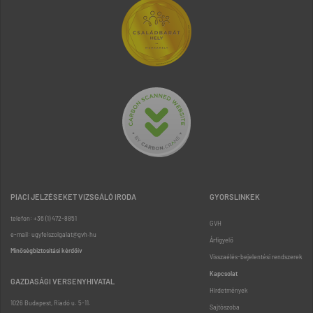
PIACI JELZÉSEKET VIZSGÁLÓ IRODA
GYORSLINKEK
telefon: +36 (1) 472-8851
GVH
e-mail: ugyfelszolgalat@gvh.hu
Árfigyelő
Minőségbiztosítási kérdőív
Visszaélés-bejelentési rendszerek
Kapcsolat
GAZDASÁGI VERSENYHIVATAL
Hirdetmények
1026 Budapest, Riadó u. 5-11.
Sajtószoba