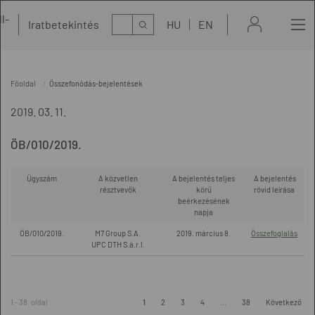
l-
Kereső
Iratbetekintés
HU
EN
t
Főoldal
Összefonódás-bejelentések
2019. 03. 11.
ÖB/010/2019.
Ügyszám
A közvetlen
A bejelentés teljes
A bejelentés
résztvevők
körű
rövid leírása
beérkezésének
napja
ÖB/010/2019.
M7 Group S.A.
2019. március 8.
Összefoglalás
UPC DTH S.á.r.l.
1 - 38. oldal
1
2
3
4
...
38
Következő