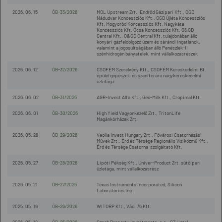
2026. 06. 15
ÖB-33/2026
MOL Upstream Zrt., Endrőd Gázipari Kft., OGD
Nádudvar Koncessziós Kft., OGD Újléta Koncessziós
Kft. Mogyoród Koncessziós Kft. Nagykáta
Koncessziós Kft. Ócsa Koncessziós Kft. O&GD
Central Kft., O&GD Central Kft. tulajdonában álló
konyári gázfeldolgozó üzem és sárándi ingatlanok,
valamint a jogosultságában álló Penészlek-II
szénhidrogén bányatelek, mint vállalkozásrészek
2026. 06. 12
ÖB-32/2026
CSOFÉM Szerelvény Kft., CSOFÉM Kereskedelmi Bt.
épületgépészeti és szaniteráru nagykereskedelmi
üzletága
2026. 06. 02
ÖB-31/2026
AGR-Invest Alfa Kft., Geo-Milk Kft., Cropimal Kft.
2026. 06. 01
ÖB-30/2026
High Yield Vagyonkezelő Zrt., TritonLife
Magánkórházak Zrt.
2026. 05. 28
ÖB-29/2026
Veolia Invest Hungary Zrt., Fővárosi Csatornázási
Művek Zrt., Érd és Térsége Regionális Víziközmű Kft.,
Érd és Térsége Csatorna-szolgáltató Kft.
2026. 05. 27
ÖB-28/2026
Lipóti Pékség Kft., Univer-Product Zrt. sütőipari
üzletága, mint vállalkozásrész
2026. 05. 21
ÖB-27/2026
Texas Instruments Incorporated, Silicon
Laboratories Inc.
2025. 05. 19
ÖB-26/2026
WITORP Kft., Váci 76 Kft.