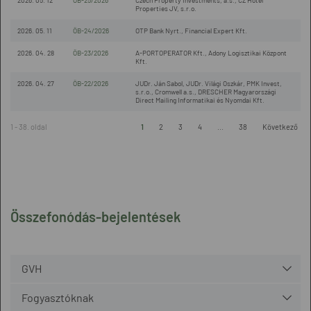
2026. 05. 12
ÖB-25/2026
Czech Property Investments, a.s., CZ Hotel
Properties JV, s.r.o.
2026. 05. 11
ÖB-24/2026
OTP Bank Nyrt., Financial Expert Kft.
2026. 04. 28
ÖB-23/2026
A-PORTOPERATOR Kft., Adony Logisztikai Központ
Kft.
2026. 04. 27
ÖB-22/2026
JUDr. Ján Sabol, JUDr. Világi Oszkár, PMK Invest,
s.r.o., Cromwell a.s., DRESCHER Magyarországi
Direct Mailing Informatikai és Nyomdai Kft.
1 - 38. oldal
1
2
3
4
...
38
Következő
Összefonódás-bejelentések
GVH
Fogyasztóknak