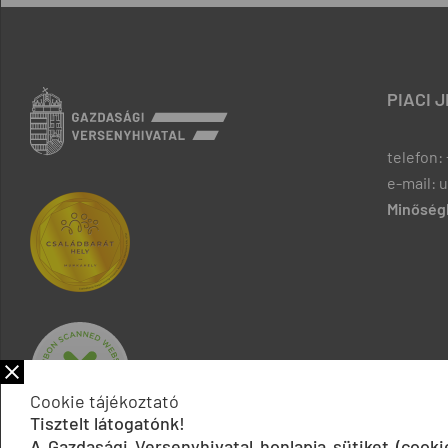
PIACI 
telefon: 
e-mail: 
Minőségb
Cookie tájékoztató
Tisztelt látogatónk!
A Gazdasági Versenyhivatal honlapja sütiket (cook