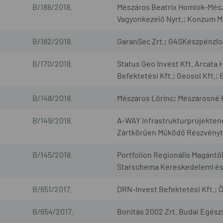
B/188/2018.
Mészáros Beatrix Homlok-Mészá
Vagyonkezelő Nyrt.; Konzum 
B/182/2018.
GaranSec Zrt.; G4SKészpénzlogi
B/170/2018.
Status Geo Invest Kft. Arcata 
Befektetési Kft.; Geosol Kft.;
B/148/2018.
Mészáros Lőrinc; Mészárosné K
B/149/2018.
A-WAY Infrastrukturprojekten
Zártkörűen Működő Részvényt
B/145/2018.
Portfolion Regionális Magántők
Starschema Kereskedelemi és 
B/651/2017.
DRN-Invest Befektetési Kft.; 
B/654/2017.
Bonitás 2002 Zrt. Budai Egész