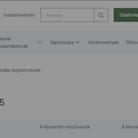
Kereső
Iratbetekintés
Oldaltérk
akmai
Sajtószoba
Hirdetmények
Dönt
lhasználóknak
ódás-bejelentések
15
A közvetlen résztvevők
A kére