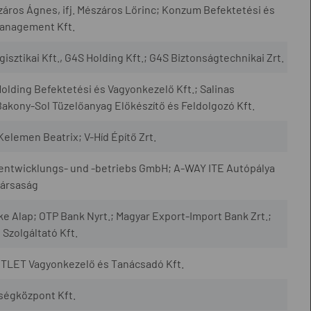
ros Ágnes, ifj. Mészáros Lőrinc; Konzum Befektetési és
Management Kft.
sztikai Kft., G4S Holding Kft.; G4S Biztonságtechnikai Zrt.
Holding Befektetési és Vagyonkezelő Kft.; Salinas
 Bakony-Sol Tüzelőanyag Előkészítő és Feldolgozó Kft.
elemen Beatrix; V-Híd Építő Zrt.
entwicklungs- und -betriebs GmbH; A-WAY ITE Autópálya
ársaság
e Alap; OTP Bank Nyrt.; Magyar Export-Import Bank Zrt.;
Szolgáltató Kft.
ÖTLET Vagyonkezelő és Tanácsadó Kft.
ségközpont Kft.