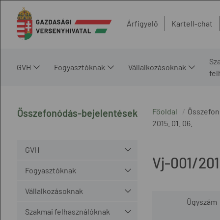
Árfigyelő
Kartell-chat
Sz
GVH
Fogyasztóknak
Vállalkozásoknak
fe
Főoldal
Összefon
Összefonódás-bejelentések
2015. 01. 06.
GVH
Vj-001/20
Fogyasztóknak
Vállalkozásoknak
Ügyszám
Szakmai felhasználóknak