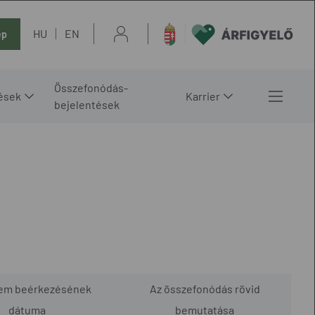
HU
EN
ép
Összefonódás-
ések
Karrier
bejelentések
lem beérkezésének
Az összefonódás rövid
dátuma
bemutatása