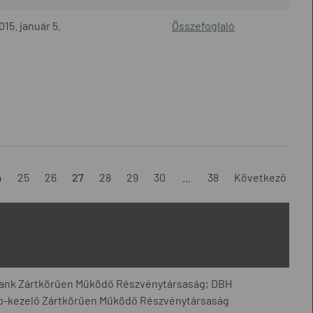
015. január 5.
Összefoglaló
4
25
26
27
28
29
30
...
38
Következő
Bank Zártkörűen Működő Részvénytársaság; DBH
p-kezelő Zártkörűen Működő Részvénytársaság