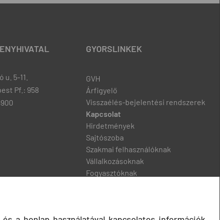
ENYHIVATAL
GYORSLINKEK
 u. 5-11.
GVH
est Pf.: 958
Árfigyelő
Visszaélés-bejelentési rendszerek
8900
Kapcsolat
Hirdetmények
Sajtószoba
Szakmai felhasználóknak
Vállalkozásoknak
Fogyasztóknak
Podcast
 és a honlap használatával kapcsolatos információk