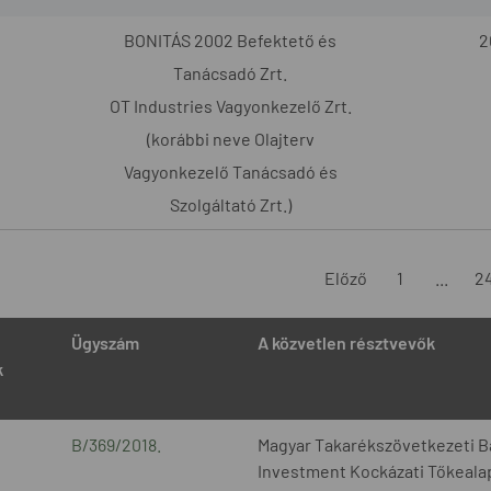
BONITÁS 2002 Befektető és
2
Tanácsadó Zrt.
OT Industries Vagyonkezelő Zrt.
(korábbi neve Olajterv
Vagyonkezelő Tanácsadó és
Szolgáltató Zrt.)
Előző
1
...
2
Ügyszám
A közvetlen résztvevők
k
B/369/2018.
Magyar Takarékszövetkezeti 
Investment Kockázati Tőkeala