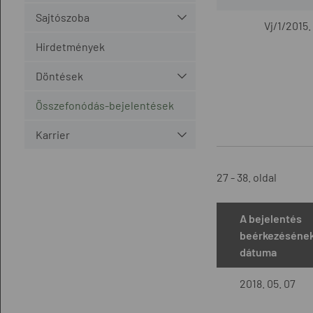
Sajtószoba
Vj/1/2015.
Hirdetmények
Döntések
Összefonódás-bejelentések
Karrier
27 - 38. oldal
A bejelentés
beérkezéséne
dátuma
2018. 05. 07