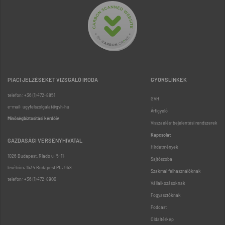
PIACI JELZÉSEKET VIZSGÁLÓ IRODA
GYORSLINKEK
telefon: +36 (1) 472-8851
GVH
e-mail: ugyfelszolgalat@gvh.hu
Árfigyelő
Minőségbiztosítási kérdőív
Visszaélés-bejelentési rendszerek
Kapcsolat
GAZDASÁGI VERSENYHIVATAL
Hirdetmények
1026 Budapest, Riadó u. 5-11.
Sajtószoba
levélcím: 1534 Budapest Pf.: 958
Szakmai felhasználóknak
telefon: +36 (1) 472-8900
Vállalkozásoknak
Fogyasztóknak
Podcast
Oldaltérkép