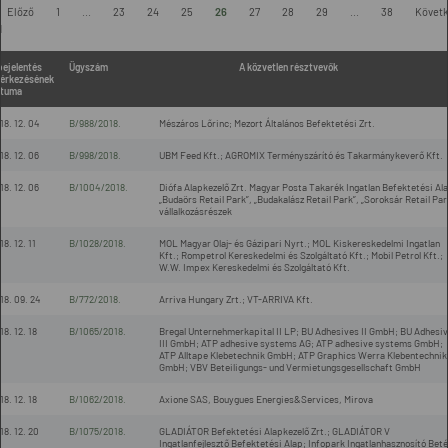
Előző
1
...
23
24
25
26
27
28
29
...
38
Követ
l
bejelentés
Ügyszám
A közvetlen résztvevők
érkezésének
tuma
18. 12. 04
B/988/2018.
Mészáros Lőrinc; Mezort Általános Befektetési Zrt.
18. 12. 06
B/998/2018.
UBM Feed Kft.; AGROMIX Terményszárító és Takarmánykeverő Kft.
18. 12. 06
B/1004/2018.
Diófa Alapkezelő Zrt. Magyar Posta Takarék Ingatlan Befektetési Al
„Budaörs Retail Park”, „Budakalász Retail Park”, „Soroksár Retail Par
vállalkozásrészek
18. 12. 11
B/1028/2018.
MOL Magyar Olaj- és Gázipari Nyrt.; MOL Kiskereskedelmi Ingatlan
Kft.; Rompetrol Kereskedelmi és Szolgáltató Kft.; Mobil Petrol Kft.;
W.W. Impex Kereskedelmi és Szolgáltató Kft.
18. 09. 24
B/772/2018.
Arriva Hungary Zrt.; VT-ARRIVA Kft.
18. 12. 18
B/1065/2018.
Bregal Unternehmerkapital II LP; BU Adhesives II GmbH; BU Adhesi
III GmbH; ATP adhesive systems AG; ATP adhesive systems GmbH;
ATP Alltape Klebetechnik GmbH; ATP Graphics Werra Klebentechnik
GmbH; VBV Beteiligungs- und Vermietungsgesellschaft GmbH
18. 12. 18
B/1062/2018.
Axione SAS, Bouygues Energies&Services, Mirova
18. 12. 20
B/1075/2018.
GLADIÁTOR Befektetési Alapkezelő Zrt.; GLADIÁTOR V
Ingatlanfejlesztő Befektetési Alap; Infopark Ingatlanhasznosító Beté