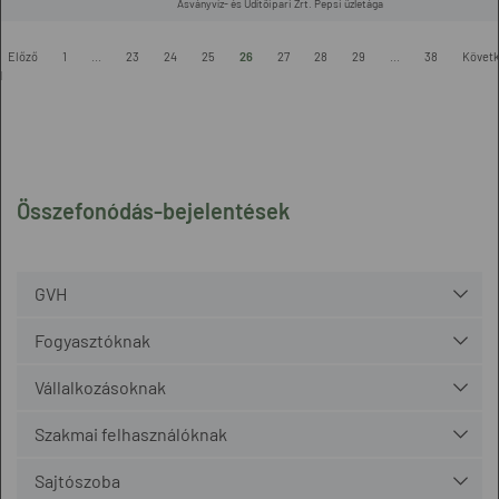
Ásványvíz- és Üdítőipari Zrt. Pepsi üzletága
Előző
1
...
23
24
25
26
27
28
29
...
38
Követ
l
Összefonódás-bejelentések
GVH
Fogyasztóknak
Vállalkozásoknak
Szakmai felhasználóknak
Sajtószoba