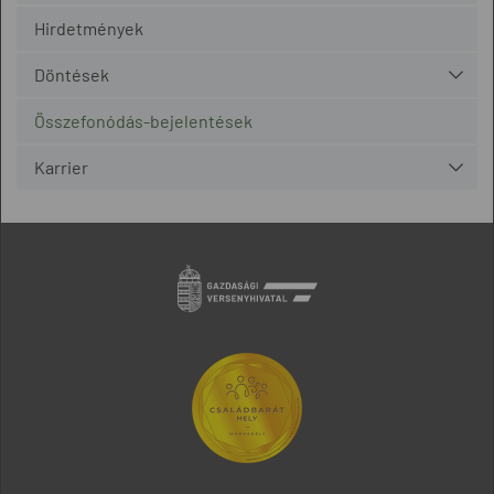
Hirdetmények
Döntések
Összefonódás-bejelentések
Karrier