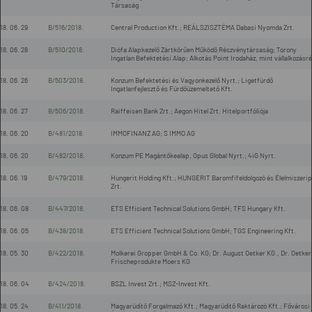
Társaság
18. 06. 29
B/516/2018.
Central Production Kft.; REÁLSZISZTÉMA Dabasi Nyomda Zrt.
18. 06. 28
B/510/2018.
Diófa Alapkezelő Zártkörűen Működő Részvénytársaság; Torony
Ingatlan Befektetési Alap; Alkotás Point Irodaház, mint vállalkozásr
18. 06. 26
B/503/2018.
Konzum Befektetési és Vagyonkezelő Nyrt.; Ligetfürdő
Ingatlanfejlesztő és Fürdőüzemeltető Kft.
18. 06. 27
B/506/2018.
Raiffeisen Bank Zrt.; Aegon Hitel Zrt. Hitelportfóliója
18. 06. 20
B/481/2018.
IMMOFINANZ AG; S IMMO AG
18. 06. 20
B/482/2018.
Konzum PE Magántőkealap, Opus Global Nyrt.; 4iG Nyrt.
18. 06. 19
B/479/2018.
Hungerit Holding Kft.; HUNGERIT Baromfifeldolgozó és Élelmiszerip
Zrt.
18. 06. 08
B/447/2018.
ETS Efficient Technical Solutions GmbH; TFS Hungary Kft.
18. 06. 05
B/438/2018.
ETS Efficient Technical Solutions GmbH; TGS Engineering Kft.
18. 05. 30
B/422/2018.
Molkerei Gropper GmbH & Co. KG; Dr. August Oetker KG., Dr. Oetker
Frischeprodukte Moers KG
18. 06. 04
B/424/2018.
BSZL Invest Zrt.; MSZ-Invest Kft.
18. 05. 24
B/411/2018.
Magyarüdítő Forgalmazó Kft.; Magyarüdítő Raktározó Kft.; Fővárosi