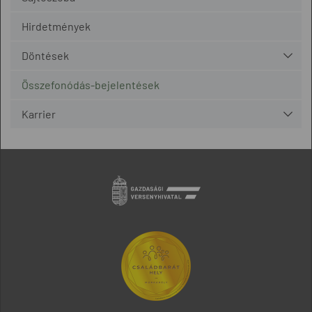
Hirdetmények
Döntések
Összefonódás-bejelentések
Karrier