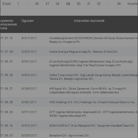
-
Előző
1
...
26
27
28
29
30
31
32
...
38
Követk
l
bejelentés
Ügyszám
A közvetlen résztvevők
érkezésének
átuma
17. 07. 13
B/647/2017.
HeidelbergCement AG SCHWENK Zement KG Duna-Dráva Cement Kf
Readymix Hungária Kft.
17. 07. 06
B/623/2017.
Veolia Energia Magyarország Zrt. Bakonyi Erőmű Zrt.
17. 06. 27
B/601/2017.
Erste Nyíltvégű EURO Ingatlan Befektetési Alap Erste Nyíltvégű
Ingatlan Befektetési Alap Trei Real Estate Hungary Kft.
17. 06. 28
B/603/2017.
Szőke Tisza Invest Kft. Szíjj László Varga Károly Balogh László Balog
Tészta Zrt. Balogh Logisztikai Kft.
17. 06. 27
B/599/2017.
IKR Agrár Kft. Sőrés Sándorné, Farm-95 Kft. és Trimag Kft.
tulajdonában álló egyes eszközök, mint vállalkozásrész
17. 06. 26
B/581/2017.
HKE Holdings G.K. HVJ Holdings Inc. Hitachi Kokusai Electric Inc.
17. 06. 20
B/571/2017.
OTP Ingatlan Befektetési Alapkezelő Zrt. OTP Ingatlanbefektetési A
WEBC Ingatlan Beruházó Kft.
17. 06. 19
B/570/2017.
DUNA ASZFALT Út és Mélyépítő Kft. Veszprém Handball Team Zrt.
17. 06. 07
B/539/2017.
Bonafarm Zrt. Agro-Invest Zrt.