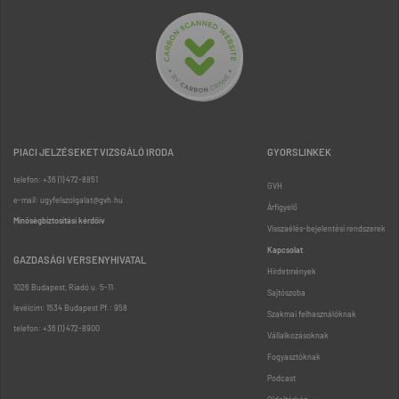
PIACI JELZÉSEKET VIZSGÁLÓ IRODA
GYORSLINKEK
telefon: +36 (1) 472-8851
GVH
e-mail: ugyfelszolgalat@gvh.hu
Árfigyelő
Minőségbiztosítási kérdőív
Visszaélés-bejelentési rendszerek
Kapcsolat
GAZDASÁGI VERSENYHIVATAL
Hirdetmények
1026 Budapest, Riadó u. 5-11.
Sajtószoba
levélcím: 1534 Budapest Pf.: 958
Szakmai felhasználóknak
telefon: +36 (1) 472-8900
Vállalkozásoknak
Fogyasztóknak
Podcast