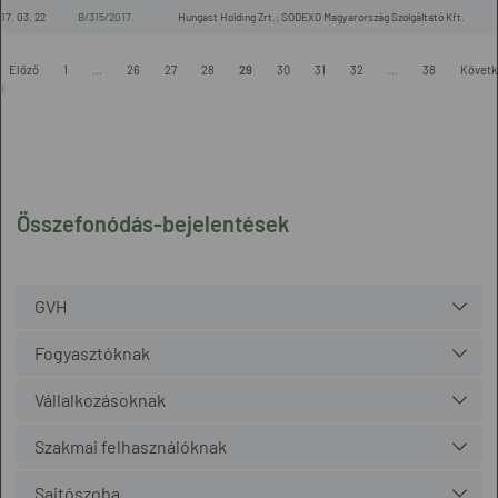
17. 03. 22
B/315/2017.
Hungast Holding Zrt.; SODEXO Magyarország Szolgáltató Kft.
-
Előző
1
...
26
27
28
29
30
31
32
...
38
Követk
l
Összefonódás-bejelentések
GVH
Fogyasztóknak
Vállalkozásoknak
Szakmai felhasználóknak
Sajtószoba