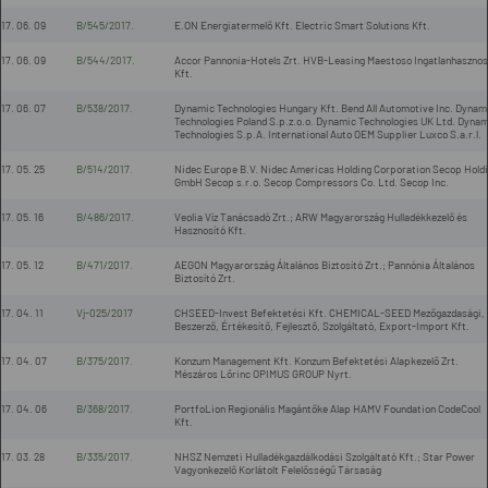
17. 06. 09
B/545/2017.
E.ON Energiatermelő Kft. Electric Smart Solutions Kft.
17. 06. 09
B/544/2017.
Accor Pannonia-Hotels Zrt. HVB-Leasing Maestoso Ingatlanhasznos
Kft.
17. 06. 07
B/538/2017.
Dynamic Technologies Hungary Kft. Bend All Automotive Inc. Dynam
Technologies Poland S.p.z.o.o. Dynamic Technologies UK Ltd. Dynam
Technologies S.p.A. International Auto OEM Supplier Luxco S.a.r.l.
17. 05. 25
B/514/2017.
Nidec Europe B.V. Nidec Americas Holding Corporation Secop Hold
GmbH Secop s.r.o. Secop Compressors Co. Ltd. Secop Inc.
17. 05. 16
B/486/2017.
Veolia Víz Tanácsadó Zrt.; ARW Magyarország Hulladékkezelő és
Hasznosító Kft.
17. 05. 12
B/471/2017.
AEGON Magyarország Általános Biztosító Zrt.; Pannónia Általános
Biztosító Zrt.
17. 04. 11
Vj-025/2017
CHSEED-Invest Befektetési Kft. CHEMICAL-SEED Mezőgazdasági,
Beszerző, Értékesítő, Fejlesztő, Szolgáltató, Export-Import Kft.
17. 04. 07
B/375/2017.
Konzum Management Kft. Konzum Befektetési Alapkezelő Zrt.
Mészáros Lőrinc OPIMUS GROUP Nyrt.
17. 04. 06
B/368/2017.
PortfoLion Regionális Magántőke Alap HAMV Foundation CodeCool
Kft.
17. 03. 28
B/335/2017.
NHSZ Nemzeti Hulladékgazdálkodási Szolgáltató Kft.; Star Power
Vagyonkezelő Korlátolt Felelősségű Társaság