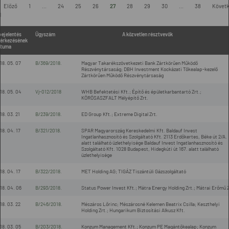
Előző
1
...
24
25
26
27
28
29
30
...
38
Követ
l
bejelentés
Ügyszám
A közvetlen résztvevők
érkezésének
tuma
18. 05. 07
B/369/2018.
Magyar Takarékszövetkezeti Bank Zártkörűen Működő
Részvénytársaság; DBH Investment Kockázati Tőkealap-kezelő
Zártkörűen Működő Részvénytársaság
18. 05. 04
Vj-012/2018
WHB Befektetési Kft.; Építő és épületkarbantartó Zrt.;
KÖRÖSASZFALT Mélyépítő Zrt.
18. 03. 21
B/239/2018.
ED Group Kft.; Extreme Digital Zrt.
18. 04. 17
B/321/2018.
SPAR Magyarország Kereskedelmi Kft. Baldauf Invest
Ingatlanhasznosító és Szolgáltató Kft. 2113 Erdőkertes, Béke út 2/A.
alatt található üzlethelyisége Baldauf Invest Ingatlanhasznosító és
Szolgáltató Kft. 1028 Budapest, Hidegkúti út 167. alatt található
üzlethelyisége
18. 04. 17
B/322/2018.
MET Holding AG; TIGÁZ Tiszántúli Gázszolgáltató
18. 04. 06
B/293/2018.
Status Power Invest Kft.; Mátra Energy Holding Zrt.; Mátrai Erőmű Z
18. 03. 22
B/246/2018.
Mészáros Lőrinc; Mészárosné Kelemen Beatrix Csilla; Keszthelyi
Holding Zrt.; Hungarikum Biztosítási Alkusz Kft.
18. 03. 05
B/203/2018.
Konzum Management Kft.; Konzum PE Magántőkealap; Konzum