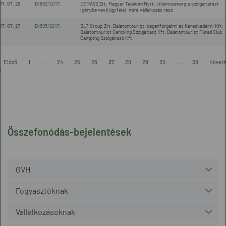
17. 07. 26
B/683/2017.
DÉMÁSZ Zrt. Magyar Telekom Nyrt. villamosenergia szolgáltatást
igénybe vevő ügyfelei, mint vállalkozás rész
17. 07. 27
B/685/2017.
BLT Group Zrt. Balatontourist Idegenforgalmi és Kereskedelmi Kft.
Balatontourist Camping Szolgáltató Kft. Balatontourist Füred Club
Camping Szolgáltató Kft.
Előző
1
...
24
25
26
27
28
29
30
...
38
Követ
l
Összefonódás-bejelentések
GVH
Fogyasztóknak
Vállalkozásoknak