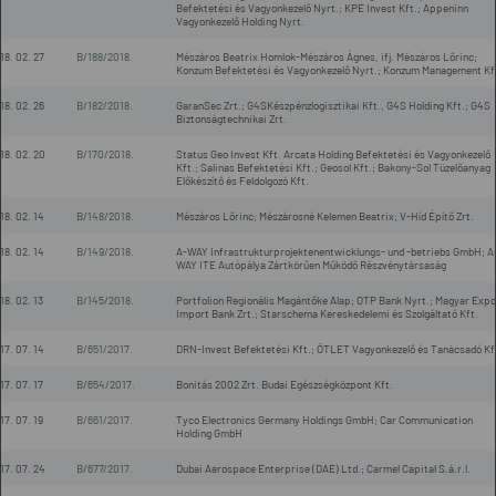
Befektetési és Vagyonkezelő Nyrt.; KPE Invest Kft.; Appeninn
Vagyonkezelő Holding Nyrt.
18. 02. 27
B/188/2018.
Mészáros Beatrix Homlok-Mészáros Ágnes, ifj. Mészáros Lőrinc;
Konzum Befektetési és Vagyonkezelő Nyrt.; Konzum Management Kf
18. 02. 26
B/182/2018.
GaranSec Zrt.; G4SKészpénzlogisztikai Kft., G4S Holding Kft.; G4S
Biztonságtechnikai Zrt.
18. 02. 20
B/170/2018.
Status Geo Invest Kft. Arcata Holding Befektetési és Vagyonkezelő
Kft.; Salinas Befektetési Kft.; Geosol Kft.; Bakony-Sol Tüzelőanyag
Előkészítő és Feldolgozó Kft.
18. 02. 14
B/148/2018.
Mészáros Lőrinc; Mészárosné Kelemen Beatrix; V-Híd Építő Zrt.
18. 02. 14
B/149/2018.
A-WAY Infrastrukturprojektenentwicklungs- und -betriebs GmbH; A
WAY ITE Autópálya Zártkörűen Működő Részvénytársaság
18. 02. 13
B/145/2018.
Portfolion Regionális Magántőke Alap; OTP Bank Nyrt.; Magyar Expo
Import Bank Zrt.; Starschema Kereskedelemi és Szolgáltató Kft.
17. 07. 14
B/651/2017.
DRN-Invest Befektetési Kft.; ÖTLET Vagyonkezelő és Tanácsadó Kf
17. 07. 17
B/654/2017.
Bonitás 2002 Zrt. Budai Egészségközpont Kft.
17. 07. 19
B/661/2017.
Tyco Electronics Germany Holdings GmbH; Car Communication
Holding GmbH
17. 07. 24
B/677/2017.
Dubai Aerospace Enterprise (DAE) Ltd.; Carmel Capital S.á.r.l.