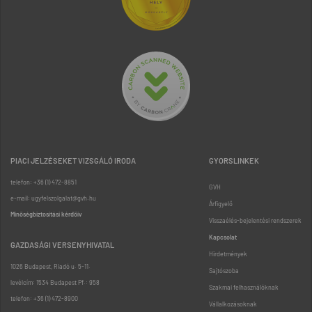
PIACI JELZÉSEKET VIZSGÁLÓ IRODA
GYORSLINKEK
telefon: +36 (1) 472-8851
GVH
e-mail: ugyfelszolgalat@gvh.hu
Árfigyelő
Minőségbiztosítási kérdőív
Visszaélés-bejelentési rendszerek
Kapcsolat
GAZDASÁGI VERSENYHIVATAL
Hirdetmények
1026 Budapest, Riadó u. 5-11.
Sajtószoba
levélcím: 1534 Budapest Pf.: 958
Szakmai felhasználóknak
telefon: +36 (1) 472-8900
Vállalkozásoknak